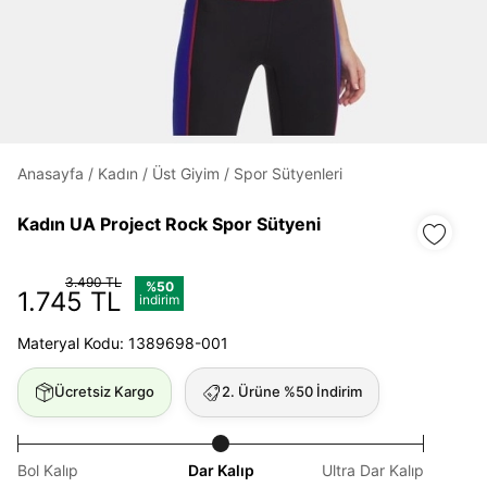
Daha hızlı ödeme.
Hızlı sipariş takibi.
Kolay iade ve değişim.
Anasayfa
/
Kadın
/
Üst Giyim
/
Spor Sütyenleri
Giriş Yap
Kayıt Ol
Kadın UA Project Rock Spor Sütyeni
E-posta
3.490 TL
%50
1.745 TL
indirim
Materyal Kodu: 1389698-001
Şifre
Ücretsiz Kargo
2. Ürüne %50 İndirim
göster
Şifremi Unuttum
Beni Hatırla
Bol Kalıp
Dar Kalıp
Ultra Dar Kalıp