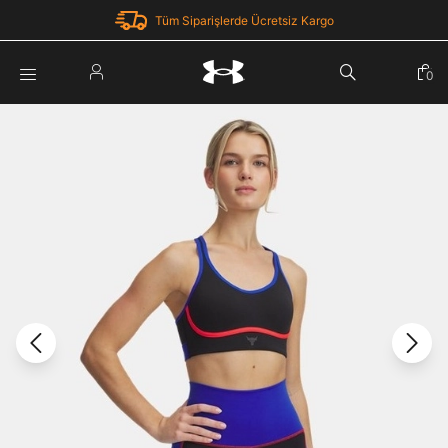
Tüm Siparişlerde Ücretsiz Kargo
Parola Yenileme
0
Giriş Yap
Parola yenileme isteği için e-posta adresinizi giriniz.
E-posta adresi
E-posta Adresi *
Şifre *
Parolayı Yenile
göster
Giriş Sayfasına Dön
Şifremi Unuttum
Zaten hesabın var mı? Giriş yap
Giriş Yap
Kayıt Ol
Under Armour'da yeni misiniz?
Üye Olmadan Devam Et