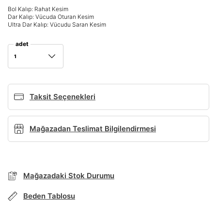
Bol Kalıp: Rahat Kesim
Giriş Yap
Dar Kalıp: Vücuda Oturan Kesim
Ad*
Ultra Dar Kalıp: Vücudu Saran Kesim
adet
1
Soyad*
Taksit Seçenekleri
Telefon Numarası*
BEDEN TABLOSU
Mağazadan Teslimat Bilgilendirmesi
E-posta Adresi*
TAKSİT SEÇENEKLERİ
Mağazada Bul
Mağazadaki Stok Durumu
Şifre*
Banka
Kart
Taksit
Siparişinizin durumu hakkında bilgi alabilmek için
göster
Term Of Use
ipsum
Beden Tablosu
sn
sn
aşağıdaki bilgileri giriniz.
Stok Bildirimi
İşbankası
Maximum
6
E-posta Adresi *