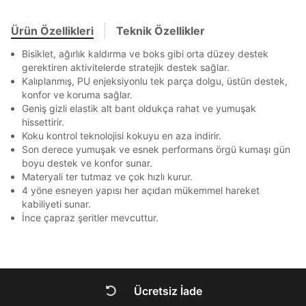
En az 8 karakter
Bir küçük harf karakter
Akbank
Axess
4
SMS Onay Kodu
SMS Onay Kodu
Bir rakam
Bir büyük harf
Beden Seçin
Ürün stoklara geldiğinde
mail adresinize
En az 1 özel karakter
Ürün Özellikleri
Teknik Özellikler
Ziraat Bankası
Ziraat Bankası
4
bildirim göndereceğiz.
Sipariş Numaranız *
Bilgilerinizi güncellemek için lütfen telefonunuza SMS
Bilgilerinizi güncellemek için lütfen telefonunuza SMS
Kapat
Kapat
Bisiklet, ağırlık kaldırma ve boks gibi orta düzey destek
QNB
QNB
4
ile gelen kodu girerek telefon numaranızı doğrulayın.
ile gelen kodu girerek telefon numaranızı doğrulayın.
Mağazada Bul
gerektiren aktivitelerde stratejik destek sağlar.
Aşağıdakileri okudum ve kabul ediyorum:
AnadoluBank
World
3
Kalıplanmış, PU enjeksiyonlu tek parça dolgu, üstün destek,
Kapat
Kişisel verileriniz
Aydınlatma Metni
,
Hüküm ve Koşullar
konfor ve koruma sağlar.
Sorgula
uyarınca işlenecektir. Kişisel verilerimin Doğuş
Geniş gizli elastik alt bant oldukça rahat ve yumuşak
Perakende Satış Giyim ve Aksesuar Ticaret A.Ş.
hissettirir.
tarafından ticari elektronik ileti gönderilmesi amacıyla
GÖNDER
GÖNDER
Koku kontrol teknolojisi kokuyu en aza indirir.
işlenmesini kabul ediyorum.
Kapat
Son derece yumuşak ve esnek performans örgü kumaşı gün
Sms
boyu destek ve konfor sunar.
Materyali ter tutmaz ve çok hızlı kurur.
E-mail
4 yöne esneyen yapısı her açıdan mükemmel hareket
Çağrı Merkezi / Arama
kabiliyeti sunar.
Kişisel verilerimin Doğuş Perakende Satış Giyim ve
İnce çapraz şeritler mevcuttur.
Aksesuar Ticaret A.Ş. bünyesinde yer alan
markalara ait ürünlerin bana özel pazarlanması ve
Kapat
Doğuş Grubu şirketlerinde bulunan pazarlama
verilerimin kişiselleştirilmiş reklamcılık faaliyeti
amacıyla işlenmesini kabul ediyorum.
Ücretsiz İade
Kimlik, iletişim ve müşteri işlem verilerimin alınan
DOĞRU UNDER
internet sitesi altyapı hizmetlerinin sunucularının yurt