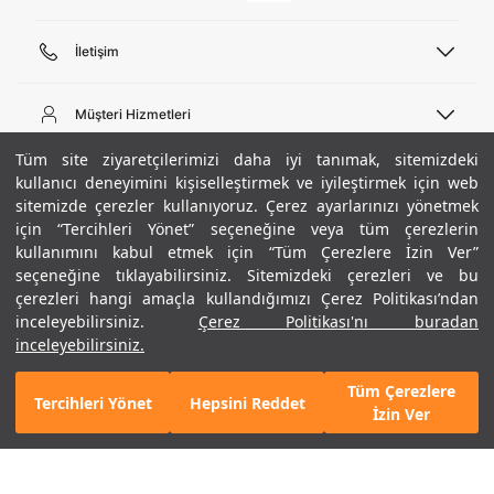
İletişim
Telefon Desteği
444 02 00
Müşteri Hizmetleri
Pazartesi - Cuma 09:00 - 18:00
E-posta
Sipariş Sorgulama
Tüm site ziyaretçilerimizi daha iyi tanımak, sitemizdeki
bilgi@underarmour.com
Hakkımızda
Bize Ulaşın
kullanıcı deneyimini kişiselleştirmek ve iyileştirmek için web
sitemizde çerezler kullanıyoruz. Çerez ayarlarınızı yönetmek
Teslimat Bilgileri
Ticari Bilgiler
için “Tercihleri Yönet” seçeneğine veya tüm çerezlerin
İşlem Rehberi
UA Sosyal Medya
Hükümler ve Koşullar
kullanımını kabul etmek için “Tüm Çerezlere İzin Ver”
İade ve Değişimler
Gizlilik Politikası
seçeneğine tıklayabilirsiniz. Sitemizdeki çerezleri ve bu
Instagram
Sıkça Sorulan Sorular
Çerez Politikası
çerezleri hangi amaçla kullandığımızı Çerez Politikası’ndan
Popüler Kategoriler
Facebook
Beden Rehberi
inceleyebilirsiniz.
Çerez Politikası'nı buradan
Kariyer
Twitter
Site Haritası
Erkek Basketbol Ayakkabısı
inceleyebilirsiniz.
ETBİS
YouTube
Mağazalar
Çocuk Basketbol Ayakkabısı
Tüm Çerezlere
Armour Club
Erkek Eşofman
Tercihleri Yönet
Hepsini Reddet
3.490 TL
%50
SEPETE EKLE
İzin Ver
indirim
1.745 TL
Kadın Spor Sütyeni
Kadın Tayt
Erkek Tişört