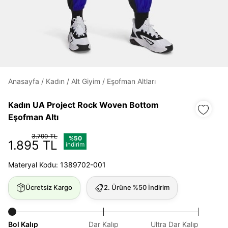
Daha hızlı ödeme.
Hızlı sipariş takibi.
Kolay iade ve değişim.
Anasayfa
/
Kadın
/
Alt Giyim
/
Eşofman Altları
Giriş Yap
Kayıt Ol
Kadın UA Project Rock Woven Bottom
Eşofman Altı
E-posta
3.790 TL
%50
1.895 TL
indirim
Şifre
Materyal Kodu: 1389702-001
göster
Ücretsiz Kargo
2. Ürüne %50 İndirim
Şifremi Unuttum
Beni Hatırla
Bol Kalıp
Dar Kalıp
Ultra Dar Kalıp
Giriş Yap