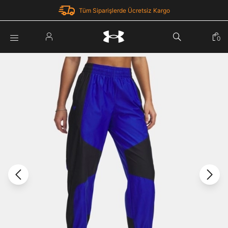
Tüm Siparişlerde Ücretsiz Kargo
Parola Yenileme
0
Giriş Yap
Parola yenileme isteği için e-posta adresinizi giriniz.
E-posta adresi
E-posta Adresi *
Şifre *
Parolayı Yenile
göster
Giriş Sayfasına Dön
Şifremi Unuttum
Zaten hesabın var mı? Giriş yap
Giriş Yap
Kayıt Ol
Under Armour'da yeni misiniz?
Üye Olmadan Devam Et