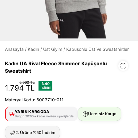
Daha hızlı ödeme.
Hızlı sipariş takibi.
Kolay iade ve değişim.
Anasayfa
/
Kadın
/
Üst Giyim
/
Kapüşonlu Üst Ve Sweatshirtler
Giriş Yap
Kayıt Ol
Kadın UA Rival Fleece Shimmer Kapüşonlu
Sweatshirt
E-posta
2.990 TL
%40
1.794 TL
indirim
Materyal Kodu: 6003710-011
Şifre
göster
YARIN KARGODA
Ücretsiz Kargo
Bugün 20:00'a kadar verilen siparişlerde
Şifremi Unuttum
Beni Hatırla
2. Ürüne %50 İndirim