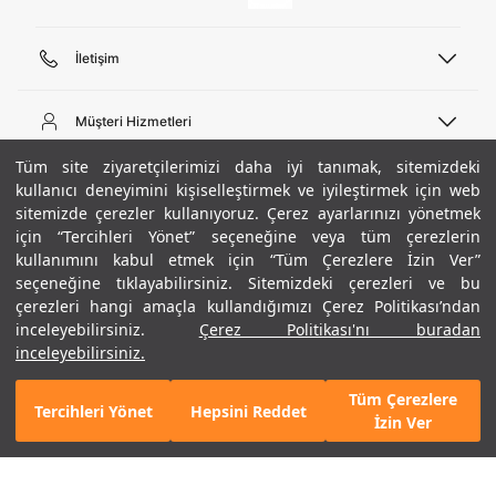
İletişim
Telefon Desteği
444 02 00
Müşteri Hizmetleri
Pazartesi - Cuma 09:00 - 18:00
E-posta
Sipariş Sorgulama
Tüm site ziyaretçilerimizi daha iyi tanımak, sitemizdeki
bilgi@underarmour.com
Hakkımızda
Bize Ulaşın
kullanıcı deneyimini kişiselleştirmek ve iyileştirmek için web
sitemizde çerezler kullanıyoruz. Çerez ayarlarınızı yönetmek
Teslimat Bilgileri
Ticari Bilgiler
için “Tercihleri Yönet” seçeneğine veya tüm çerezlerin
İşlem Rehberi
UA Sosyal Medya
Hükümler ve Koşullar
kullanımını kabul etmek için “Tüm Çerezlere İzin Ver”
İade ve Değişimler
Gizlilik Politikası
seçeneğine tıklayabilirsiniz. Sitemizdeki çerezleri ve bu
Instagram
Sıkça Sorulan Sorular
Çerez Politikası
çerezleri hangi amaçla kullandığımızı Çerez Politikası’ndan
Popüler Kategoriler
Facebook
Beden Rehberi
inceleyebilirsiniz.
Çerez Politikası'nı buradan
Kariyer
Twitter
Site Haritası
Erkek Basketbol Ayakkabısı
inceleyebilirsiniz.
+ 2 Renk
ETBİS
YouTube
Mağazalar
Çocuk Basketbol Ayakkabısı
Tüm Çerezlere
Armour Club
Erkek Eşofman
Tercihleri Yönet
Hepsini Reddet
2.990 TL
%40
SEPETE EKLE
İzin Ver
indirim
1.794 TL
Kadın Spor Sütyeni
Kadın Tayt
Erkek Tişört