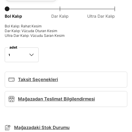
Giriş Yap
Ad*
Bol Kalıp
Dar Kalıp
Ultra Dar Kalıp
Bol Kalıp: Rahat Kesim
Dar Kalıp: Vücuda Oturan Kesim
Ultra Dar Kalıp: Vücudu Saran Kesim
Soyad*
adet
1
Telefon Numarası*
Taksit Seçenekleri
E-posta Adresi*
TAKSİT SEÇENEKLERİ
Mağazadan Teslimat Bilgilendirmesi
Mağazada Bul
Şifre*
Banka
Kart
Taksit
Siparişinizin durumu hakkında bilgi alabilmek için
göster
Term Of Use
ipsum
sn
sn
BEDEN TABLOSU
aşağıdaki bilgileri giriniz.
Stok Bildirimi
Mağazadaki Stok Durumu
İşbankası
Maximum
6
E-posta Adresi *