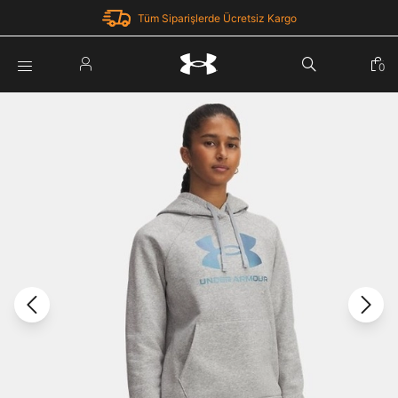
Tüm Siparişlerde Ücretsiz Kargo
Parola Yenileme
0
Giriş Yap
Parola yenileme isteği için e-posta adresinizi giriniz.
E-posta adresi
E-posta Adresi *
Şifre *
Parolayı Yenile
göster
Giriş Sayfasına Dön
Şifremi Unuttum
Zaten hesabın var mı? Giriş yap
Giriş Yap
Kayıt Ol
Under Armour'da yeni misiniz?
Üye Olmadan Devam Et