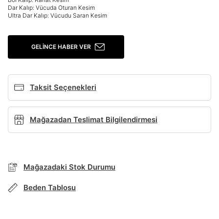
Dar Kalıp: Vücuda Oturan Kesim
Giriş Yap
Ultra Dar Kalıp: Vücudu Saran Kesim
Ad*
GELINCE HABER VER
Soyad*
Taksit Seçenekleri
Telefon Numarası*
Mağazadan Teslimat Bilgilendirmesi
E-posta Adresi*
Mağazadaki Stok Durumu
TAKSİT SEÇENEKLERİ
Mağazada Bul
Şifre*
Beden Tablosu
göster
Banka
Kart
Taksit
Siparişinizin durumu hakkında bilgi alabilmek için
Term Of Use
ipsum
sn
sn
BEDEN TABLOSU
aşağıdaki bilgileri giriniz.