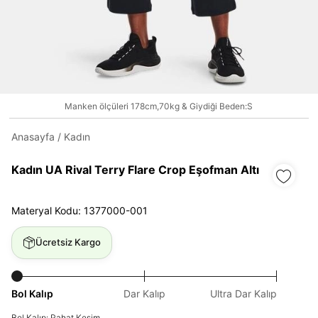
Daha hızlı ödeme.
Hızlı sipariş takibi.
Kolay iade ve değişim.
Manken ölçüleri 178cm,70kg & Giydiği Beden:S
Anasayfa
/
Kadın
Giriş Yap
Kayıt Ol
Kadın UA Rival Terry Flare Crop Eşofman Altı
E-posta
Materyal Kodu: 1377000-001
Ücretsiz Kargo
Şifre
göster
Bol Kalıp
Dar Kalıp
Ultra Dar Kalıp
Şifremi Unuttum
Beni Hatırla
Bol Kalıp: Rahat Kesim