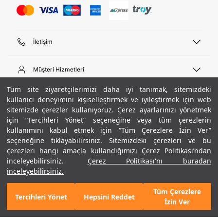
İletişim
Telefon Desteği
444 02 00
Müşteri Hizmetleri
Pazartesi - Cuma 09:00 - 18:00
E-posta
Sipariş Sorgulama
Tüm site ziyaretçilerimizi daha iyi tanımak, sitemizdeki
bilgi@underarmour.com
Hakkımızda
Bize Ulaşın
kullanıcı deneyimini kişiselleştirmek ve iyileştirmek için web
sitemizde çerezler kullanıyoruz. Çerez ayarlarınızı yönetmek
Teslimat Bilgileri
Ticari Bilgiler
için “Tercihleri Yönet” seçeneğine veya tüm çerezlerin
İşlem Rehberi
UA Sosyal Medya
Hükümler ve Koşullar
kullanımını kabul etmek için “Tüm Çerezlere İzin Ver”
İade ve Değişimler
Gizlilik Politikası
seçeneğine tıklayabilirsiniz. Sitemizdeki çerezleri ve bu
Instagram
Sıkça Sorulan Sorular
Çerez Politikası
çerezleri hangi amaçla kullandığımızı Çerez Politikası’ndan
Popüler Kategoriler
Facebook
Beden Rehberi
inceleyebilirsiniz.
Çerez Politikası'nı buradan
Kariyer
Twitter
Site Haritası
Siyah
Erkek Basketbol Ayakkabısı
inceleyebilirsiniz.
ETBİS
+ 1 Renk
YouTube
Mağazalar
Çocuk Basketbol Ayakkabısı
Tüm Çerezlere
Armour Club
Erkek Eşofman
Tercihleri Yönet
Hepsini Reddet
GELINCE HABER VER
İzin Ver
Kadın Spor Sütyeni
Kadın Tayt