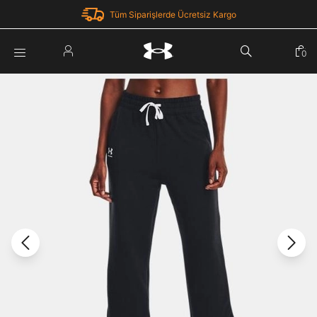
Tüm Siparişlerde Ücretsiz Kargo
Parola Yenileme
0
Giriş Yap
Parola yenileme isteği için e-posta adresinizi giriniz.
E-posta adresi
E-posta Adresi *
Şifre *
Parolayı Yenile
göster
Giriş Sayfasına Dön
Şifremi Unuttum
Zaten hesabın var mı? Giriş yap
Giriş Yap
Kayıt Ol
Under Armour'da yeni misiniz?
Üye Olmadan Devam Et