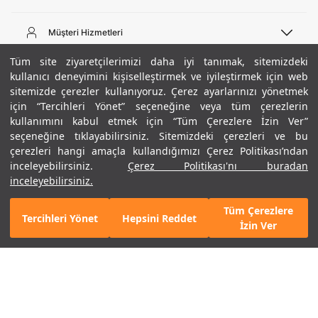
Telefon Desteği
444 02 00
Müşteri Hizmetleri
Pazartesi - Cuma 09:00 - 18:00
E-posta
Sipariş Sorgulama
Tüm site ziyaretçilerimizi daha iyi tanımak, sitemizdeki
bilgi@underarmour.com
Hakkımızda
Bize Ulaşın
kullanıcı deneyimini kişiselleştirmek ve iyileştirmek için web
sitemizde çerezler kullanıyoruz. Çerez ayarlarınızı yönetmek
Teslimat Bilgileri
Ticari Bilgiler
için “Tercihleri Yönet” seçeneğine veya tüm çerezlerin
İşlem Rehberi
UA Sosyal Medya
Hükümler ve Koşullar
kullanımını kabul etmek için “Tüm Çerezlere İzin Ver”
İade ve Değişimler
Gizlilik Politikası
seçeneğine tıklayabilirsiniz. Sitemizdeki çerezleri ve bu
Instagram
Sıkça Sorulan Sorular
Çerez Politikası
çerezleri hangi amaçla kullandığımızı Çerez Politikası’ndan
Popüler Kategoriler
Facebook
Beden Rehberi
inceleyebilirsiniz.
Çerez Politikası'nı buradan
Kariyer
Twitter
Site Haritası
Erkek Basketbol Ayakkabısı
inceleyebilirsiniz.
+ 2 Renk
ETBİS
YouTube
Mağazalar
Çocuk Basketbol Ayakkabısı
Tüm Çerezlere
Armour Club
Erkek Eşofman
Tercihleri Yönet
Hepsini Reddet
GELINCE HABER VER
İzin Ver
Kadın Spor Sütyeni
Kadın Tayt
Erkek Tişört
Erkek Koşu Ayakkabısı
©2021 Under Armour, Inc.
Kadın Koşu Ayakkabısı
Gizlilik Politikası
/
Çerez Politikası
/
Hüküm ve Koşullar
Çerezleri Yönet