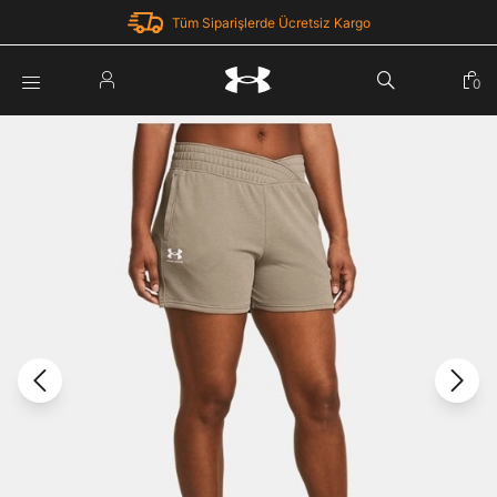
Tüm Siparişlerde Ücretsiz Kargo
Parola Yenileme
0
Giriş Yap
Parola yenileme isteği için e-posta adresinizi giriniz.
E-posta adresi
E-posta Adresi *
Şifre *
Parolayı Yenile
göster
Giriş Sayfasına Dön
Şifremi Unuttum
Zaten hesabın var mı? Giriş yap
Giriş Yap
Kayıt Ol
Under Armour'da yeni misiniz?
Üye Olmadan Devam Et