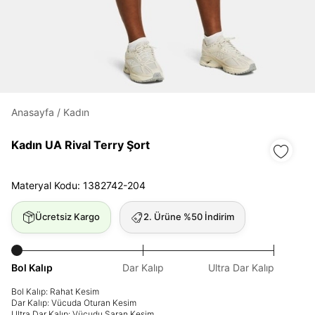
Daha hızlı ödeme.
Hızlı sipariş takibi.
Kolay iade ve değişim.
Anasayfa
/
Kadın
Giriş Yap
Kayıt Ol
Kadın UA Rival Terry Şort
E-posta
Materyal Kodu: 1382742-204
Ücretsiz Kargo
2. Ürüne %50 İndirim
Şifre
göster
Bol Kalıp
Dar Kalıp
Ultra Dar Kalıp
Şifremi Unuttum
Beni Hatırla
Bol Kalıp: Rahat Kesim
Dar Kalıp: Vücuda Oturan Kesim
Ultra Dar Kalıp: Vücudu Saran Kesim