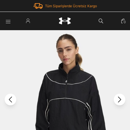
Tüm Siparişlerde Ücretsiz Kargo
Parola Yenileme
0
Giriş Yap
Parola yenileme isteği için e-posta adresinizi giriniz.
E-posta adresi
E-posta Adresi *
Şifre *
Parolayı Yenile
göster
Giriş Sayfasına Dön
Şifremi Unuttum
Zaten hesabın var mı? Giriş yap
Giriş Yap
Kayıt Ol
Under Armour'da yeni misiniz?
Üye Olmadan Devam Et