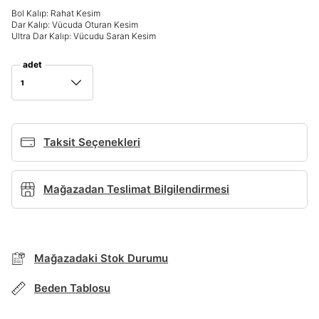
Bol Kalıp: Rahat Kesim
Giriş Yap
Dar Kalıp: Vücuda Oturan Kesim
Ultra Dar Kalıp: Vücudu Saran Kesim
Ad*
adet
1
Soyad*
Taksit Seçenekleri
Telefon Numarası*
Mağazadan Teslimat Bilgilendirmesi
BEDEN TABLOSU
E-posta Adresi*
Mağazadaki Stok Durumu
TAKSİT SEÇENEKLERİ
Şifre*
Mağazada Bul
Beden Tablosu
göster
Banka
Kart
Taksit
Siparişinizin durumu hakkında bilgi alabilmek için
Term Of Use
ipsum
sn
sn
aşağıdaki bilgileri giriniz.