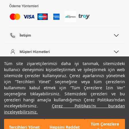
Ödeme Yöntemleri
İletişim
Telefon Desteği
444 02 00
Müşteri Hizmetleri
Pazartesi - Cuma 09:00 - 18:00
E-posta
Sipariş Sorgulama
Tüm site ziyaretçilerimizi daha iyi tanımak, sitemizdeki
bilgi@underarmour.com
Hakkımızda
Bize Ulaşın
kullanıcı deneyimini kişiselleştirmek ve iyileştirmek için web
sitemizde çerezler kullanıyoruz. Çerez ayarlarınızı yönetmek
Teslimat Bilgileri
Ticari Bilgiler
için “Tercihleri Yönet” seçeneğine veya tüm çerezlerin
İşlem Rehberi
UA Sosyal Medya
Hükümler ve Koşullar
kullanımını kabul etmek için “Tüm Çerezlere İzin Ver”
İade ve Değişimler
Gizlilik Politikası
seçeneğine tıklayabilirsiniz. Sitemizdeki çerezleri ve bu
Instagram
Sıkça Sorulan Sorular
Çerez Politikası
çerezleri hangi amaçla kullandığımızı Çerez Politikası’ndan
Popüler Kategoriler
Facebook
Beden Rehberi
inceleyebilirsiniz.
Çerez Politikası'nı buradan
Kariyer
Twitter
Site Haritası
Erkek Basketbol Ayakkabısı
inceleyebilirsiniz.
+ 1 Renk
ETBİS
YouTube
Mağazalar
Çocuk Basketbol Ayakkabısı
Tüm Çerezlere
Armour Club
Erkek Eşofman
Tercihleri Yönet
Hepsini Reddet
5.490 TL
%40