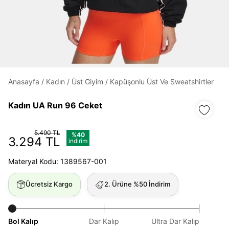
Daha hızlı ödeme.
Hızlı sipariş takibi.
Kolay iade ve değişim.
Anasayfa
/
Kadın
/
Üst Giyim
/
Kapüşonlu Üst Ve Sweatshirtler
Kadın UA Run 96 Ceket
Giriş Yap
Kayıt Ol
5.490 TL
%40
E-posta
3.294 TL
indirim
Materyal Kodu: 1389567-001
Şifre
Ücretsiz Kargo
2. Ürüne %50 İndirim
göster
Şifremi Unuttum
Beni Hatırla
Bol Kalıp
Dar Kalıp
Ultra Dar Kalıp