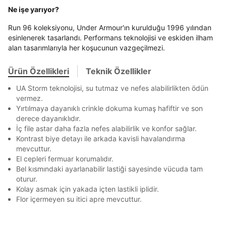
En az 8 karakter
Bir küçük harf karakter
Stok Bildirimi
Ne işe yarıyor?
İşbankası
Maximum
6
E-posta Adresi *
Bir rakam
Bir büyük harf
Akbank
Axess
4
SMS Onay Kodu
SMS Onay Kodu
Run 96 koleksiyonu, Under Armour'ın kurulduğu 1996 yılından
En az 1 özel karakter
Beden Seçin
Ürün stoklara geldiğinde
mail adresinize
esinlenerek tasarlandı. Performans teknolojisi ve eskiden ilham
Ziraat Bankası
Ziraat Bankası
4
alan tasarımlarıyla her koşucunun vazgeçilmezi.
bildirim göndereceğiz.
Sipariş Numaranız *
Bilgilerinizi güncellemek için lütfen telefonunuza SMS
Bilgilerinizi güncellemek için lütfen telefonunuza SMS
Kapat
Kapat
QNB
QNB
4
Aşağıdakileri okudum ve kabul ediyorum:
ile gelen kodu girerek telefon numaranızı doğrulayın.
ile gelen kodu girerek telefon numaranızı doğrulayın.
Mağazada Bul
Ürün Özellikleri
Teknik Özellikler
Kişisel verileriniz
Aydınlatma Metni
,
Hüküm ve Koşullar
AnadoluBank
World
3
Kapat
uyarınca işlenecektir. Kişisel verilerimin Doğuş
UA Storm teknolojisi, su tutmaz ve nefes alabilirlikten ödün
Perakende Satış Giyim ve Aksesuar Ticaret A.Ş.
Sorgula
vermez.
tarafından ticari elektronik ileti gönderilmesi amacıyla
Yırtılmaya dayanıklı crinkle dokuma kumaş hafiftir ve son
işlenmesini kabul ediyorum.
GÖNDER
GÖNDER
derece dayanıklıdır.
Sms
İç file astar daha fazla nefes alabilirlik ve konfor sağlar.
Kapat
E-mail
Kontrast biye detayı ile arkada kavisli havalandırma
mevcuttur.
Çağrı Merkezi / Arama
El cepleri fermuar korumalıdır.
Kişisel verilerimin Doğuş Perakende Satış Giyim ve
Bel kısmındaki ayarlanabilir lastiği sayesinde vücuda tam
Aksesuar Ticaret A.Ş. bünyesinde yer alan
oturur.
markalara ait ürünlerin bana özel pazarlanması ve
Kolay asmak için yakada içten lastikli iplidir.
Doğuş Grubu şirketlerinde bulunan pazarlama
Flor içermeyen su itici apre mevcuttur.
verilerimin kişiselleştirilmiş reklamcılık faaliyeti
Kapat
amacıyla işlenmesini kabul ediyorum.
Kimlik, iletişim ve müşteri işlem verilerimin alınan