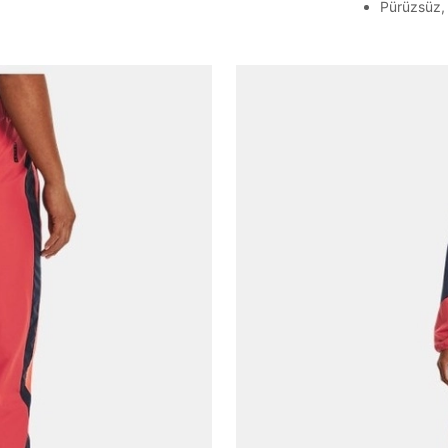
Pürüzsüz, 
Parola Yenileme
Parola yenileme isteği için e-posta adresinizi giriniz.
E-posta adresi
Parolayı Yenile
Giriş Sayfasına Dön
Zaten hesabın var mı? Giriş yap