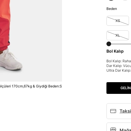
Beden
XS
XL
Bol Kalıp
Bol Kalıp: Rah
Dar Kalıp: Vüc
Ultra Dar Kalı
lçüleri 170cm,67kg & Giydiği Beden:S
GELIN
Taksi
Mağaz