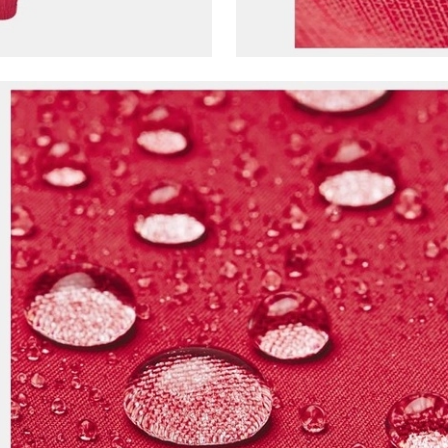
markalara ait ürünlerin bana özel pazarlanması ve
Doğuş Grubu şirketlerinde bulunan pazarlama
verilerimin kişiselleştirilmiş reklamcılık faaliyeti
amacıyla işlenmesini kabul ediyorum.
Kimlik, iletişim ve müşteri işlem verilerimin alınan
internet sitesi altyapı hizmetlerinin sunucularının yurt
dışında bulunması sebebiyle yurt dışında mukim
Amazon Inc. ve Google LLC. ile paylaşılmasını kabul
ediyorum.
Üye Ol