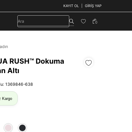
KAYIT OL
GIRIŞ YAP
0
adın
 UA RUSH™ Dokuma
n Altı
du: 1369846-638
z Kargo