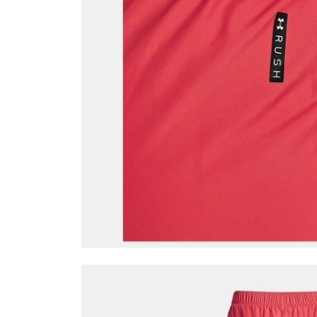
QNB
AnadoluBank