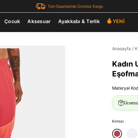
Tüm Siparişlerde Ücretsiz Kargo
Çocuk
Aksesuar
Ayakkabı & Terlik
YENİ
Anasayfa
/
K
Kadın
Eşofma
Materyal Ko
Ücretsi
Kırmızı