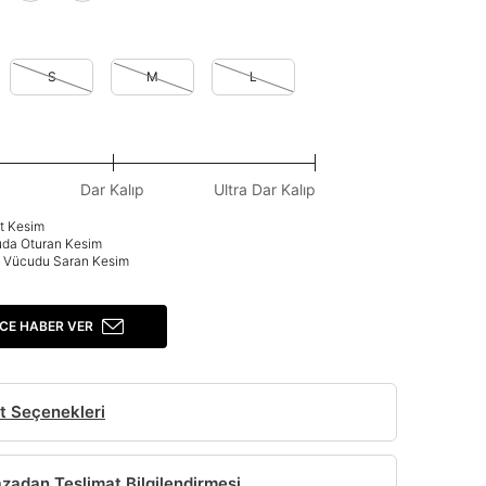
S
M
L
Dar Kalıp
Ultra Dar Kalıp
at Kesim
uda Oturan Kesim
p: Vücudu Saran Kesim
CE HABER VER
t Seçenekleri
adan Teslimat Bilgilendirmesi