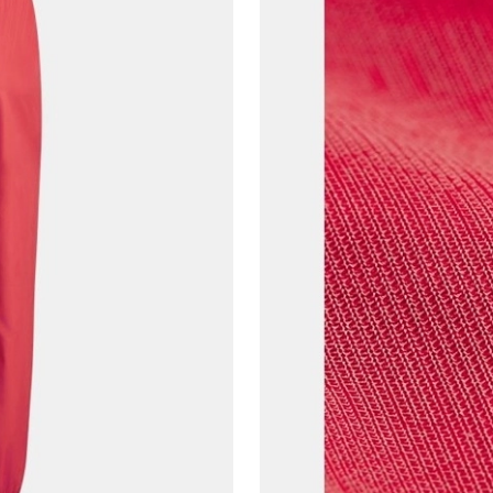
Şifre*
göster
En az 8 karakter
Bir küçük harf karakter
Bir rakam
Bir büyük harf
En az 1 özel karakter
Aşağıdakileri okudum ve kabul ediyorum:
Kişisel verileriniz
Aydınlatma Metni
,
Hüküm ve Koşullar
uyarınca işlenecektir. Kişisel verilerimin Doğuş
Perakende Satış Giyim ve Aksesuar Ticaret A.Ş.
tarafından ticari elektronik ileti gönderilmesi amacıyla
işlenmesini kabul ediyorum.
Sms
E-mail
Çağrı Merkezi / Arama
Kişisel verilerimin Doğuş Perakende Satış Giyim ve
Aksesuar Ticaret A.Ş. bünyesinde yer alan