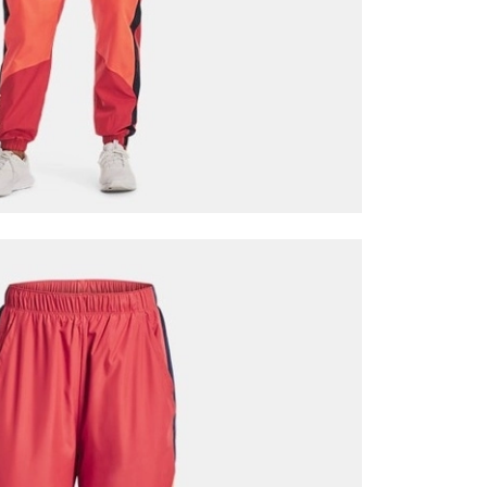
it
Mağazada Bul
z.