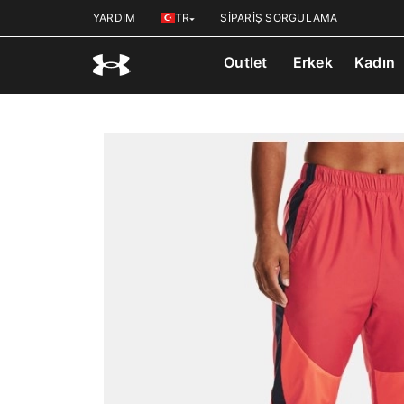
YARDIM
TR
SİPARİŞ SORGULAMA
Outlet
Erkek
Kadın