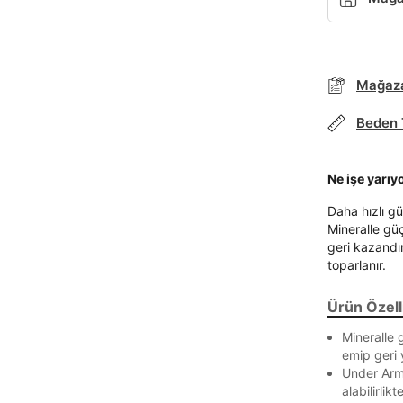
Mağaza
Beden 
Ne işe yarıy
Daha hızlı gü
Mineralle güç
geri kazandır
toparlanır.
Ürün Özelli
Mineralle 
emip geri y
Under Armo
alabilirli