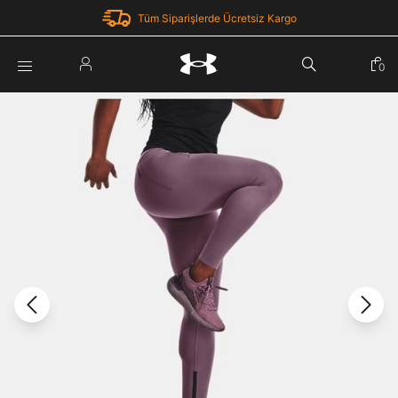
Tüm Siparişlerde Ücretsiz Kargo
Parola Yenileme
0
Giriş Yap
Parola yenileme isteği için e-posta adresinizi giriniz.
E-posta adresi
E-posta Adresi *
Şifre *
Parolayı Yenile
göster
Giriş Sayfasına Dön
Şifremi Unuttum
Zaten hesabın var mı? Giriş yap
Giriş Yap
Kayıt Ol
Under Armour'da yeni misiniz?
Üye Olmadan Devam Et