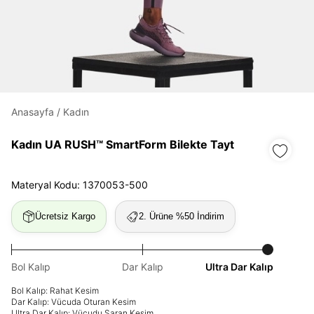
Daha hızlı ödeme.
Hızlı sipariş takibi.
Kolay iade ve değişim.
Anasayfa
/
Kadın
Giriş Yap
Kayıt Ol
Kadın UA RUSH™ SmartForm Bilekte Tayt
E-posta
Materyal Kodu: 1370053-500
Ücretsiz Kargo
2. Ürüne %50 İndirim
Şifre
göster
Bol Kalıp
Dar Kalıp
Ultra Dar Kalıp
Şifremi Unuttum
Beni Hatırla
Bol Kalıp: Rahat Kesim
Dar Kalıp: Vücuda Oturan Kesim
Ultra Dar Kalıp: Vücudu Saran Kesim