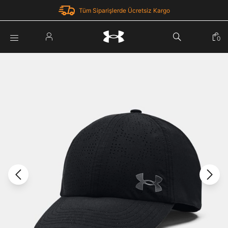
Tüm Siparişlerde Ücretsiz Kargo
Parola Yenileme
0
Giriş Yap
Parola yenileme isteği için e-posta adresinizi giriniz.
E-posta adresi
E-posta Adresi *
Şifre *
Parolayı Yenile
göster
Giriş Sayfasına Dön
Şifremi Unuttum
Zaten hesabın var mı? Giriş yap
Giriş Yap
Kayıt Ol
Under Armour'da yeni misiniz?
Üye Olmadan Devam Et