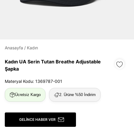
Daha hızlı ödeme.
Hızlı sipariş takibi.
Kolay iade ve değişim.
Anasayfa
/
Kadın
Giriş Yap
Kayıt Ol
Kadın UA Serin Tutan Breathe Adjustable
Şapka
E-posta
Materyal Kodu: 1369787-001
Şifre
Ücretsiz Kargo
2. Ürüne %50 İndirim
göster
Şifremi Unuttum
Beni Hatırla
GELINCE HABER VER
Giriş Yap