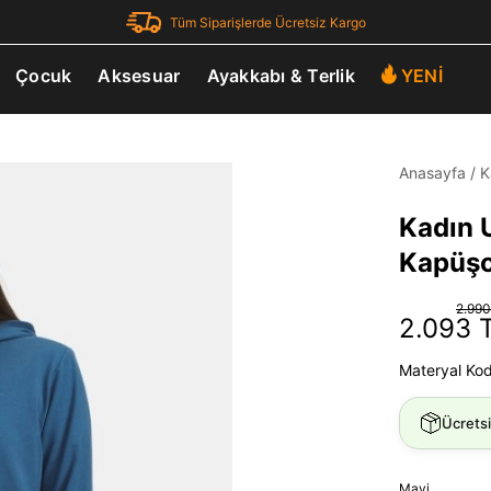
Tüm Siparişlerde Ücretsiz Kargo
Çocuk
Aksesuar
Ayakkabı & Terlik
YENİ
Anasayfa
/
K
Kadın 
Kapüşo
2.990
2.093 
Materyal Ko
Ücrets
Mavi