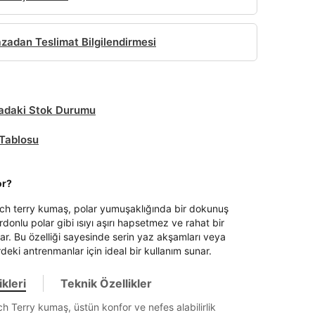
adan Teslimat Bilgilendirmesi
daki Stok Durumu
Tablosu
it
or?
nch terry kumaş, polar yumuşaklığında bir dokunuş
Mağazada Bul
donlu polar gibi ısıyı aşırı hapsetmez ve rahat bir
z.
ar. Bu özelliği sayesinde serin yaz akşamları veya
deki antrenmanlar için ideal bir kullanım sunar.
kleri
Teknik Özellikler
ch Terry kumaş, üstün konfor ve nefes alabilirlik