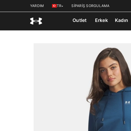
YARDIM
TR
SİPARİŞ SORGULAMA
Outlet
Erkek
Kadın