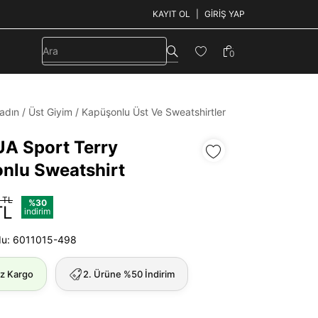
KAYIT OL
GIRIŞ YAP
0
adın
/
Üst Giyim
/
Kapüşonlu Üst Ve Sweatshirtler
UA Sport Terry
nlu Sweatshirt
 TL
%30
TL
indirim
du: 6011015-498
iz Kargo
2. Ürüne %50 İndirim