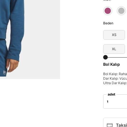
Beden
XS
XL
Bol Kalıp
Bol Kalıp: Rah
Dar Kalıp: Vüc
Parola Yenileme
Ultra Dar Kalı
Parola yenileme isteği için e-posta adresinizi giriniz.
adet
1
E-posta adresi
Taksi