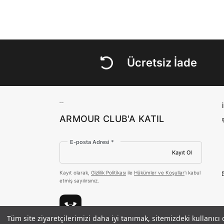
Ücretsiz İade
ARMOUR CLUB'A KATIL
E-posta Adresi *
Kayıt Ol
Kayıt olarak,
Gizlilik Politikası
ile
Hükümler ve Koşullar
'ı kabul
etmiş sayılırsınız.
Tüm site ziyaretçilerimizi daha iyi tanımak, sitemizdeki kullanıcı
Kadın UA Sport Terry Kapüşonlu Sw