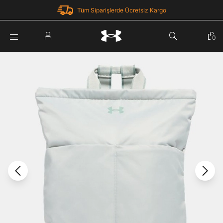
Tüm Siparişlerde Ücretsiz Kargo
Parola Yenileme
0
Giriş Yap
Parola yenileme isteği için e-posta adresinizi giriniz.
E-posta adresi
E-posta Adresi *
Şifre *
Parolayı Yenile
göster
Giriş Sayfasına Dön
Şifremi Unuttum
Zaten hesabın var mı? Giriş yap
Giriş Yap
Kayıt Ol
Under Armour'da yeni misiniz?
Üye Olmadan Devam Et