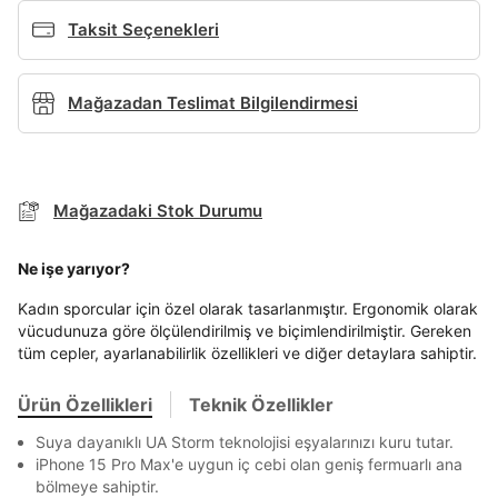
Taksit Seçenekleri
Soyad*
Mağazadan Teslimat Bilgilendirmesi
Telefon Numarası*
TAKSİT SEÇENEKLERİ
Mağazadaki Stok Durumu
Mağazada Bul
Banka
Kart
Taksit
Siparişinizin durumu hakkında bilgi alabilmek için
Ne işe yarıyor?
E-posta Adresi*
Term Of Use
ipsum
sn
sn
BEDEN TABLOSU
aşağıdaki bilgileri giriniz.
Stok Bildirimi
İşbankası
Maximum
6
Kadın sporcular için özel olarak tasarlanmıştır. Ergonomik olarak
E-posta Adresi *
vücudunuza göre ölçülendirilmiş ve biçimlendirilmiştir. Gereken
Akbank
Axess
4
SMS Onay Kodu
SMS Onay Kodu
tüm cepler, ayarlanabilirlik özellikleri ve diğer detaylara sahiptir.
Şifre*
Ürün stoklara geldiğinde
mail adresinize
Ziraat Bankası
Ziraat Bankası
4
göster
Mağazada Bul
Kapat
bildirim göndereceğiz.
Sipariş Numaranız *
Bilgilerinizi güncellemek için lütfen telefonunuza SMS
Bilgilerinizi güncellemek için lütfen telefonunuza SMS
Ürün Özellikleri
Teknik Özellikler
Kapat
Kapat
QNB
QNB
4
ile gelen kodu girerek telefon numaranızı doğrulayın.
ile gelen kodu girerek telefon numaranızı doğrulayın.
Suya dayanıklı UA Storm teknolojisi eşyalarınızı kuru tutar.
En az 8 karakter
Bir küçük harf karakter
AnadoluBank
World
3
Kapat
iPhone 15 Pro Max'e uygun iç cebi olan geniş fermuarlı ana
Bir rakam
Bir büyük harf
bölmeye sahiptir.
En az 1 özel karakter
Sorgula