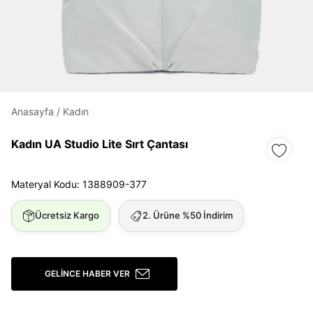
Daha hızlı ödeme.
Hızlı sipariş takibi.
Kolay iade ve değişim.
Giriş Yap
Kayıt Ol
Anasayfa
/
Kadın
Kadın UA Studio Lite Sırt Çantası
E-posta
Materyal Kodu: 1388909-377
Şifre
Ücretsiz Kargo
2. Ürüne %50 İndirim
göster
Şifremi Unuttum
Beni Hatırla
GELINCE HABER VER
Giriş Yap
Ad*