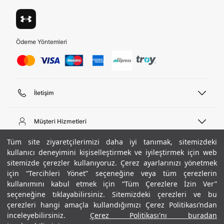
ediyorum.
Üye Ol
Birleşik Krallık
Türkiye
Ödeme Yöntemleri
Tümünü Gör
İletişim
Telefon Desteği
444 02 00
Müşteri Hizmetleri
Pazartesi - Cuma 09:00 - 18:00
E-posta
Sipariş Sorgulama
Tüm site ziyaretçilerimizi daha iyi tanımak, sitemizdeki
bilgi@underarmour.com
Hakkımızda
Bize Ulaşın
kullanıcı deneyimini kişiselleştirmek ve iyileştirmek için web
sitemizde çerezler kullanıyoruz. Çerez ayarlarınızı yönetmek
Teslimat Bilgileri
Ticari Bilgiler
için “Tercihleri Yönet” seçeneğine veya tüm çerezlerin
İşlem Rehberi
UA Sosyal Medya
Hükümler ve Koşullar
kullanımını kabul etmek için “Tüm Çerezlere İzin Ver”
İade ve Değişimler
Gizlilik Politikası
seçeneğine tıklayabilirsiniz. Sitemizdeki çerezleri ve bu
Instagram
Sıkça Sorulan Sorular
Çerez Politikası
çerezleri hangi amaçla kullandığımızı Çerez Politikası’ndan
Popüler Kategoriler
Facebook
Beden Rehberi
inceleyebilirsiniz.
Çerez Politikası'nı buradan
Kariyer
Twitter
Site Haritası