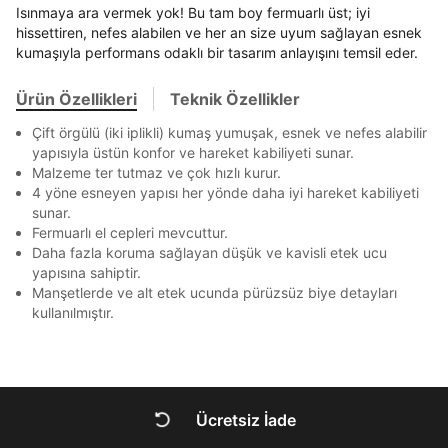
En az 8 karakter
Bir küçük harf karakter
Akbank
Axess
4
Isınmaya ara vermek yok! Bu tam boy fermuarlı üst; iyi
SMS Onay Kodu
SMS Onay Kodu
Bir rakam
Bir büyük harf
Beden Seçin
Ürün stoklara geldiğinde
mail adresinize
hissettiren, nefes alabilen ve her an size uyum sağlayan esnek
En az 1 özel karakter
Ziraat Bankası
Ziraat Bankası
4
kumaşıyla performans odaklı bir tasarım anlayışını temsil eder.
bildirim göndereceğiz.
Sipariş Numaranız *
Bilgilerinizi güncellemek için lütfen telefonunuza SMS
Bilgilerinizi güncellemek için lütfen telefonunuza SMS
Kapat
Kapat
QNB
QNB
4
ile gelen kodu girerek telefon numaranızı doğrulayın.
ile gelen kodu girerek telefon numaranızı doğrulayın.
Mağazada Bul
Ürün Özellikleri
Teknik Özellikler
Aşağıdakileri okudum ve kabul ediyorum:
AnadoluBank
World
3
Kapat
Kişisel verileriniz
Aydınlatma Metni
,
Hüküm ve Koşullar
Çift örgülü (iki iplikli) kumaş yumuşak, esnek ve nefes alabilir
Sorgula
uyarınca işlenecektir. Kişisel verilerimin Doğuş
yapısıyla üstün konfor ve hareket kabiliyeti sunar.
Perakende Satış Giyim ve Aksesuar Ticaret A.Ş.
Malzeme ter tutmaz ve çok hızlı kurur.
tarafından ticari elektronik ileti gönderilmesi amacıyla
GÖNDER
GÖNDER
4 yöne esneyen yapısı her yönde daha iyi hareket kabiliyeti
işlenmesini kabul ediyorum.
sunar.
Kapat
Fermuarlı el cepleri mevcuttur.
Sms
Daha fazla koruma sağlayan düşük ve kavisli etek ucu
E-mail
yapısına sahiptir.
Çağrı Merkezi / Arama
Manşetlerde ve alt etek ucunda pürüzsüz biye detayları
Kişisel verilerimin Doğuş Perakende Satış Giyim ve
kullanılmıştır.
Aksesuar Ticaret A.Ş. bünyesinde yer alan
markalara ait ürünlerin bana özel pazarlanması ve
Kapat
Doğuş Grubu şirketlerinde bulunan pazarlama
verilerimin kişiselleştirilmiş reklamcılık faaliyeti
amacıyla işlenmesini kabul ediyorum.
Ücretsiz İade
Kimlik, iletişim ve müşteri işlem verilerimin alınan
DOĞRU UNDER
internet sitesi altyapı hizmetlerinin sunucularının yurt