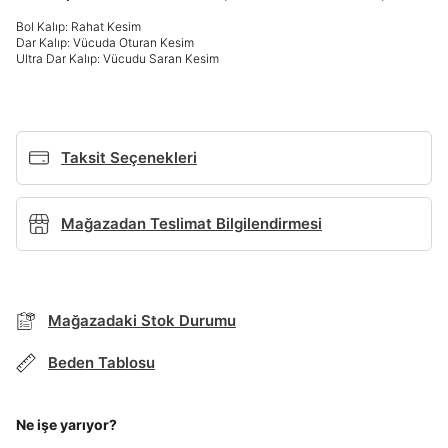
Giriş Yap
Bol Kalıp: Rahat Kesim
Dar Kalıp: Vücuda Oturan Kesim
Ad*
Ultra Dar Kalıp: Vücudu Saran Kesim
Soyad*
Taksit Seçenekleri
Telefon Numarası*
Mağazadan Teslimat Bilgilendirmesi
BEDEN TABLOSU
E-posta Adresi*
Mağazadaki Stok Durumu
TAKSİT SEÇENEKLERİ
Mağazada Bul
Beden Tablosu
Şifre*
Banka
Kart
Taksit
Siparişinizin durumu hakkında bilgi alabilmek için
göster
Term Of Use
ipsum
sn
sn
aşağıdaki bilgileri giriniz.
Stok Bildirimi
Ne işe yarıyor?
İşbankası
Maximum
6
E-posta Adresi *