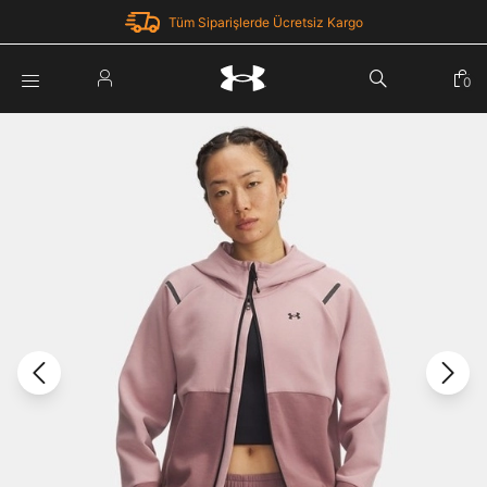
Tüm Siparişlerde Ücretsiz Kargo
Parola Yenileme
0
Giriş Yap
Parola yenileme isteği için e-posta adresinizi giriniz.
E-posta adresi
E-posta Adresi *
Şifre *
Parolayı Yenile
göster
Giriş Sayfasına Dön
Şifremi Unuttum
Zaten hesabın var mı? Giriş yap
Giriş Yap
Kayıt Ol
Under Armour'da yeni misiniz?
Üye Olmadan Devam Et