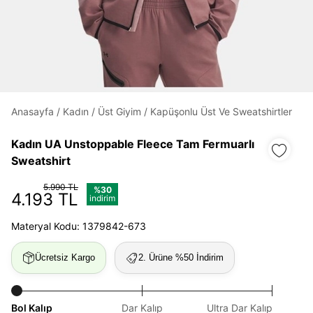
Daha hızlı ödeme.
Hızlı sipariş takibi.
Kolay iade ve değişim.
Anasayfa
/
Kadın
/
Üst Giyim
/
Kapüşonlu Üst Ve Sweatshirtler
Giriş Yap
Kayıt Ol
Kadın UA Unstoppable Fleece Tam Fermuarlı
Sweatshirt
E-posta
5.990 TL
%30
4.193 TL
indirim
Materyal Kodu: 1379842-673
Şifre
göster
Ücretsiz Kargo
2. Ürüne %50 İndirim
Şifremi Unuttum
Beni Hatırla
Bol Kalıp
Dar Kalıp
Ultra Dar Kalıp