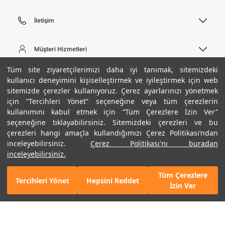
İletişim
Telefon Desteği
444 02 00
Müşteri Hizmetleri
Pazartesi - Cuma 09:00 - 18:00
E-posta
Sipariş Sorgulama
Tüm site ziyaretçilerimizi daha iyi tanımak, sitemizdeki
bilgi@underarmour.com
Hakkımızda
Bize Ulaşın
kullanıcı deneyimini kişiselleştirmek ve iyileştirmek için web
sitemizde çerezler kullanıyoruz. Çerez ayarlarınızı yönetmek
Teslimat Bilgileri
Ticari Bilgiler
için “Tercihleri Yönet” seçeneğine veya tüm çerezlerin
İşlem Rehberi
UA Sosyal Medya
Hükümler ve Koşullar
kullanımını kabul etmek için “Tüm Çerezlere İzin Ver”
İade ve Değişimler
Gizlilik Politikası
seçeneğine tıklayabilirsiniz. Sitemizdeki çerezleri ve bu
Instagram
Sıkça Sorulan Sorular
Çerez Politikası
çerezleri hangi amaçla kullandığımızı Çerez Politikası’ndan
Popüler Kategoriler
Facebook
Beden Rehberi
inceleyebilirsiniz.
Çerez Politikası'nı buradan
Kariyer
Twitter
Site Haritası
Erkek Basketbol Ayakkabısı
inceleyebilirsiniz.
+ 13 Renk
ETBİS
YouTube
Mağazalar
Çocuk Basketbol Ayakkabısı
Tüm Çerezlere
Armour Club
Erkek Eşofman
Tercihleri Yönet
Hepsini Reddet
5.990 TL
%30
SEPETE EKLE
İzin Ver
indirim
4.193 TL
Kadın Spor Sütyeni
Kadın Tayt
Erkek Tişört