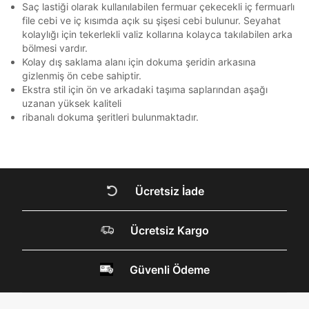
QNB
QNB
4
ile gelen kodu girerek telefon numaranızı doğrulayın.
ile gelen kodu girerek telefon numaranızı doğrulayın.
Saç lastiği olarak kullanılabilen fermuar çekecekli iç fermuarlı
En az 1 özel karakter
file cebi ve iç kısımda açık su şişesi cebi bulunur. Seyahat
AnadoluBank
World
3
Kapat
kolaylığı için tekerlekli valiz kollarına kolayca takılabilen arka
bölmesi vardır.
Sorgula
Aşağıdakileri okudum ve kabul ediyorum:
Kolay dış saklama alanı için dokuma şeridin arkasına
Kişisel verileriniz
Aydınlatma Metni
,
Hüküm ve Koşullar
gizlenmiş ön cebe sahiptir.
GÖNDER
GÖNDER
uyarınca işlenecektir. Kişisel verilerimin Doğuş
Ekstra stil için ön ve arkadaki taşıma saplarından aşağı
Kapat
Perakende Satış Giyim ve Aksesuar Ticaret A.Ş.
uzanan yüksek kaliteli
tarafından ticari elektronik ileti gönderilmesi amacıyla
ribanalı dokuma şeritleri bulunmaktadır.
işlenmesini kabul ediyorum.
Sms
E-mail
Çağrı Merkezi / Arama
Ücretsiz İade
Kişisel verilerimin Doğuş Perakende Satış Giyim ve
Aksesuar Ticaret A.Ş. bünyesinde yer alan
markalara ait ürünlerin bana özel pazarlanması ve
Ücretsiz Kargo
DOĞRU UNDER
Doğuş Grubu şirketlerinde bulunan pazarlama
verilerimin kişiselleştirilmiş reklamcılık faaliyeti
ARMOUR SİTESİNDE
amacıyla işlenmesini kabul ediyorum.
Güvenli Ödeme
Kimlik, iletişim ve müşteri işlem verilerimin alınan
MİSİNİZ?
internet sitesi altyapı hizmetlerinin sunucularının yurt
dışında bulunması sebebiyle yurt dışında mukim