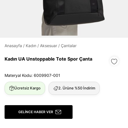
Daha hızlı ödeme.
Hızlı sipariş takibi.
Kolay iade ve değişim.
Anasayfa
/
Kadın
/
Aksesuar
/
Çantalar
Giriş Yap
Kayıt Ol
Kadın UA Unstoppable Tote Spor Çanta
E-posta
Materyal Kodu: 6009907-001
Ücretsiz Kargo
2. Ürüne %50 İndirim
Şifre
göster
Şifremi Unuttum
Beni Hatırla
GELINCE HABER VER
Giriş Yap