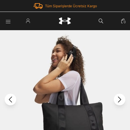
Tüm Siparişlerde Ücretsiz Kargo
Parola Yenileme
0
Giriş Yap
Parola yenileme isteği için e-posta adresinizi giriniz.
E-posta adresi
E-posta Adresi *
Şifre *
Parolayı Yenile
göster
Giriş Sayfasına Dön
Şifremi Unuttum
Zaten hesabın var mı? Giriş yap
Giriş Yap
Kayıt Ol
Under Armour'da yeni misiniz?
Üye Olmadan Devam Et