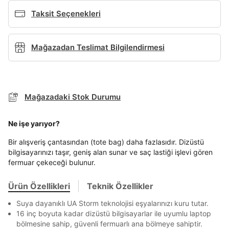
Ad*
Taksit Seçenekleri
Mağazadan Teslimat Bilgilendirmesi
Soyad*
Telefon Numarası*
Mağazadaki Stok Durumu
Ne işe yarıyor?
TAKSİT SEÇENEKLERİ
E-posta Adresi*
Bir alışveriş çantasından (tote bag) daha fazlasıdır. Dizüstü
bilgisayarınızı taşır, geniş alan sunar ve saç lastiği işlevi gören
Mağazada Bul
fermuar çekeceği bulunur.
Banka
Kart
Taksit
Siparişinizin durumu hakkında bilgi alabilmek için
Term Of Use
ipsum
sn
sn
BEDEN TABLOSU
aşağıdaki bilgileri giriniz.
Şifre*
Stok Bildirimi
İşbankası
Maximum
6
Ürün Özellikleri
Teknik Özellikler
E-posta Adresi *
göster
Akbank
Axess
4
SMS Onay Kodu
SMS Onay Kodu
Suya dayanıklı UA Storm teknolojisi eşyalarınızı kuru tutar.
Ürün stoklara geldiğinde
mail adresinize
16 inç boyuta kadar dizüstü bilgisayarlar ile uyumlu laptop
Ziraat Bankası
Ziraat Bankası
4
En az 8 karakter
Bir küçük harf karakter
Mağazada Bul
Kapat
bildirim göndereceğiz.
Sipariş Numaranız *
Bilgilerinizi güncellemek için lütfen telefonunuza SMS
Bilgilerinizi güncellemek için lütfen telefonunuza SMS
bölmesine sahip, güvenli fermuarlı ana bölmeye sahiptir.
Bir rakam
Bir büyük harf
Kapat
Kapat