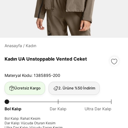
Daha hızlı ödeme.
Hızlı sipariş takibi.
Kolay iade ve değişim.
Anasayfa
/
Kadın
Giriş Yap
Kayıt Ol
Kadın UA Unstoppable Vented Ceket
E-posta
Materyal Kodu: 1385895-200
Ücretsiz Kargo
2. Ürüne %50 İndirim
Şifre
göster
Bol Kalıp
Dar Kalıp
Ultra Dar Kalıp
Şifremi Unuttum
Beni Hatırla
Bol Kalıp: Rahat Kesim
Dar Kalıp: Vücuda Oturan Kesim
Ultra Dar Kalıp: Vücudu Saran Kesim