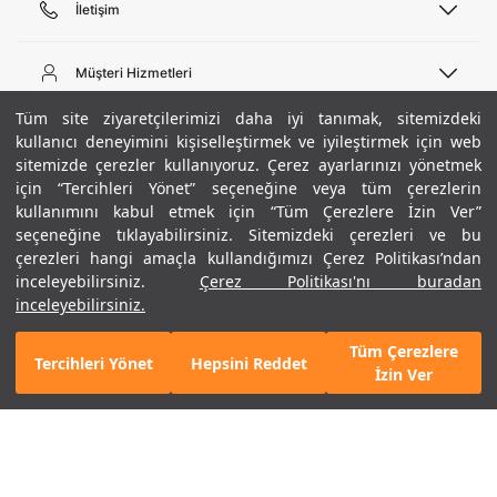
İletişim
Telefon Desteği
444 02 00
Müşteri Hizmetleri
Pazartesi - Cuma 09:00 - 18:00
E-posta
Sipariş Sorgulama
Tüm site ziyaretçilerimizi daha iyi tanımak, sitemizdeki
bilgi@underarmour.com
Hakkımızda
Bize Ulaşın
kullanıcı deneyimini kişiselleştirmek ve iyileştirmek için web
sitemizde çerezler kullanıyoruz. Çerez ayarlarınızı yönetmek
Teslimat Bilgileri
Ticari Bilgiler
için “Tercihleri Yönet” seçeneğine veya tüm çerezlerin
İşlem Rehberi
UA Sosyal Medya
Hükümler ve Koşullar
kullanımını kabul etmek için “Tüm Çerezlere İzin Ver”
İade ve Değişimler
Gizlilik Politikası
seçeneğine tıklayabilirsiniz. Sitemizdeki çerezleri ve bu
Instagram
Sıkça Sorulan Sorular
Çerez Politikası
çerezleri hangi amaçla kullandığımızı Çerez Politikası’ndan
Popüler Kategoriler
Facebook
Beden Rehberi
inceleyebilirsiniz.
Çerez Politikası'nı buradan
Kariyer
Twitter
Site Haritası
Erkek Basketbol Ayakkabısı
inceleyebilirsiniz.
+ 3 Renk
ETBİS
YouTube
Mağazalar
Çocuk Basketbol Ayakkabısı
Tüm Çerezlere
Armour Club
Erkek Eşofman
Tercihleri Yönet
Hepsini Reddet
GELINCE HABER VER
İzin Ver
Kadın Spor Sütyeni
Kadın Tayt
Erkek Tişört
Erkek Koşu Ayakkabısı
©2021 Under Armour, Inc.
Kadın Koşu Ayakkabısı
Gizlilik Politikası
/
Çerez Politikası
/
Hüküm ve Koşullar
Çerezleri Yönet