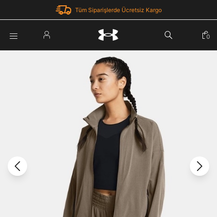
Tüm Siparişlerde Ücretsiz Kargo
Parola Yenileme
0
Giriş Yap
Parola yenileme isteği için e-posta adresinizi giriniz.
E-posta adresi
E-posta Adresi *
Şifre *
Parolayı Yenile
göster
Giriş Sayfasına Dön
Şifremi Unuttum
Zaten hesabın var mı? Giriş yap
Giriş Yap
Kayıt Ol
Under Armour'da yeni misiniz?
Üye Olmadan Devam Et