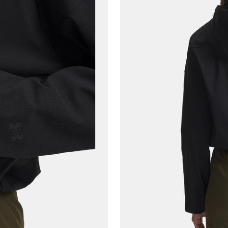
E-posta Adresi*
Şifre*
göster
En az 8 karakter
Bir küçük harf karakter
Bir rakam
Bir büyük harf
En az 1 özel karakter
Aşağıdakileri okudum ve kabul ediyorum:
Kişisel verileriniz
Aydınlatma Metni
,
Hüküm ve Koşullar
uyarınca işlenecektir. Kişisel verilerimin Doğuş
Perakende Satış Giyim ve Aksesuar Ticaret A.Ş.
tarafından ticari elektronik ileti gönderilmesi amacıyla
işlenmesini kabul ediyorum.