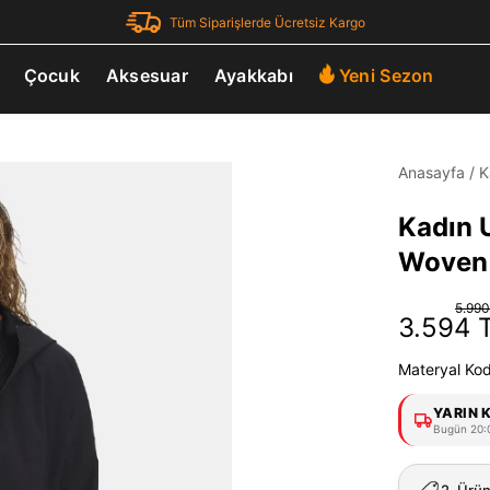
Tüm Siparişlerde Ücretsiz Kargo
Çocuk
Aksesuar
Ayakkabı
Yeni Sezon
Anasayfa
/
K
Kadın 
Woven 
5.990
3.594 
Materyal Ko
YARIN 
Bugün 20:0
2. Ürü