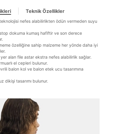
it
kleri
Teknik Özellikler
eknolojisi nefes alabilirlikten ödün vermeden suyu
Mağazada Bul
pstop dokuma kumaş hafiftir ve son derece
z.
r.
sneme özelliğine sahip malzeme her yönde daha iyi
er.
yer alan file astar ekstra nefes alabilirlik sağlar.
muarlı el cepleri bulunur.
evrili balon kol ve balon etek ucu tasarımına
 dikişi tasarımı bulunur.