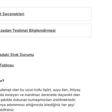
t Seçenekleri
adan Teslimat Bilgilendirmesi
daki Stok Durumu
Tablosu
or?
lanışlı olan bu uzun kollu tişört, suyu iten, ihtiyaç
a esneyen ve inanılmaz derecede dayanıklı olan
k şekilde dokunan kumaşımızdan üretilmektedir.
ıya adımımınızı attığınızda istediğiniz her şeyi
ilirsiniz.