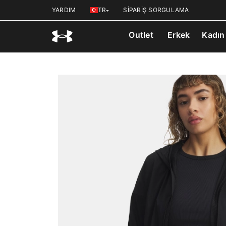
YARDIM
TR
SİPARİŞ SORGULAMA
Outlet
Erkek
Kadın