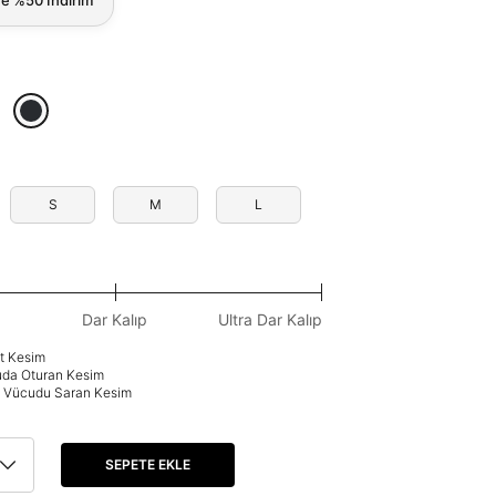
S
M
L
Dar Kalıp
Ultra Dar Kalıp
at Kesim
uda Oturan Kesim
p: Vücudu Saran Kesim
SEPETE EKLE