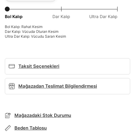
Giriş Yap
Ad*
Bol Kalıp
Dar Kalıp
Ultra Dar Kalıp
Bol Kalıp: Rahat Kesim
Dar Kalıp: Vücuda Oturan Kesim
Ultra Dar Kalıp: Vücudu Saran Kesim
Soyad*
Telefon Numarası*
Taksit Seçenekleri
BEDEN TABLOSU
Mağazadan Teslimat Bilgilendirmesi
E-posta Adresi*
TAKSİT SEÇENEKLERİ
Mağazada Bul
Şifre*
Mağazadaki Stok Durumu
Banka
Kart
Taksit
Siparişinizin durumu hakkında bilgi alabilmek için
Term Of Use
ipsum
göster
sn
sn
aşağıdaki bilgileri giriniz.
Stok Bildirimi
İşbankası
Maximum
6
Beden Tablosu
E-posta Adresi *
En az 8 karakter
Bir küçük harf karakter