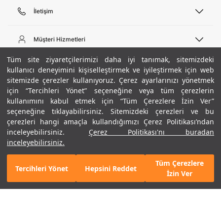
İletişim
Telefon Desteği
444 02 00
Müşteri Hizmetleri
Pazartesi - Cuma 09:00 - 18:00
E-posta
Sipariş Sorgulama
Tüm site ziyaretçilerimizi daha iyi tanımak, sitemizdeki
bilgi@underarmour.com
Hakkımızda
Bize Ulaşın
kullanıcı deneyimini kişiselleştirmek ve iyileştirmek için web
sitemizde çerezler kullanıyoruz. Çerez ayarlarınızı yönetmek
Teslimat Bilgileri
Ticari Bilgiler
için “Tercihleri Yönet” seçeneğine veya tüm çerezlerin
İşlem Rehberi
UA Sosyal Medya
Hükümler ve Koşullar
kullanımını kabul etmek için “Tüm Çerezlere İzin Ver”
İade ve Değişimler
Gizlilik Politikası
seçeneğine tıklayabilirsiniz. Sitemizdeki çerezleri ve bu
Instagram
Sıkça Sorulan Sorular
Çerez Politikası
çerezleri hangi amaçla kullandığımızı Çerez Politikası’ndan
Popüler Kategoriler
Facebook
Beden Rehberi
inceleyebilirsiniz.
Çerez Politikası'nı buradan
Kariyer
Twitter
Site Haritası
Erkek Basketbol Ayakkabısı
inceleyebilirsiniz.
+ 1 Renk
ETBİS
YouTube
Mağazalar
Çocuk Basketbol Ayakkabısı
Tüm Çerezlere
Armour Club
Erkek Eşofman
Tercihleri Yönet
Hepsini Reddet
4.790 TL
%40
SEPETE EKLE
İzin Ver
indirim
2.874 TL
Kadın Spor Sütyeni
Kadın Tayt
Erkek Tişört
Erkek Koşu Ayakkabısı
©2021 Under Armour, Inc.