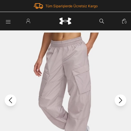
Tüm Siparişlerde Ücretsiz Kargo
Parola Yenileme
0
Giriş Yap
Parola yenileme isteği için e-posta adresinizi giriniz.
E-posta adresi
E-posta Adresi *
Şifre *
Parolayı Yenile
göster
Giriş Sayfasına Dön
Şifremi Unuttum
Zaten hesabın var mı? Giriş yap
Giriş Yap
Kayıt Ol
Under Armour'da yeni misiniz?
Üye Olmadan Devam Et