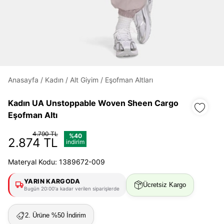
Daha hızlı ödeme.
Hızlı sipariş takibi.
Kolay iade ve değişim.
Anasayfa
/
Kadın
/
Alt Giyim
/
Eşofman Altları
Giriş Yap
Kayıt Ol
Kadın UA Unstoppable Woven Sheen Cargo
Eşofman Altı
E-posta
4.790 TL
%40
2.874 TL
indirim
Materyal Kodu: 1389672-009
Şifre
göster
YARIN KARGODA
Ücretsiz Kargo
Bugün 20:00'a kadar verilen siparişlerde
Şifremi Unuttum
Beni Hatırla
2. Ürüne %50 İndirim