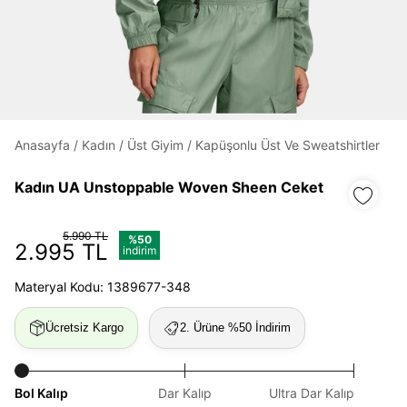
Daha hızlı ödeme.
Hızlı sipariş takibi.
Kolay iade ve değişim.
Anasayfa
/
Kadın
/
Üst Giyim
/
Kapüşonlu Üst Ve Sweatshirtler
Giriş Yap
Kayıt Ol
Kadın UA Unstoppable Woven Sheen Ceket
E-posta
5.990 TL
%50
2.995 TL
indirim
Şifre
Materyal Kodu: 1389677-348
göster
Ücretsiz Kargo
2. Ürüne %50 İndirim
Şifremi Unuttum
Beni Hatırla
Bol Kalıp
Dar Kalıp
Ultra Dar Kalıp
Giriş Yap