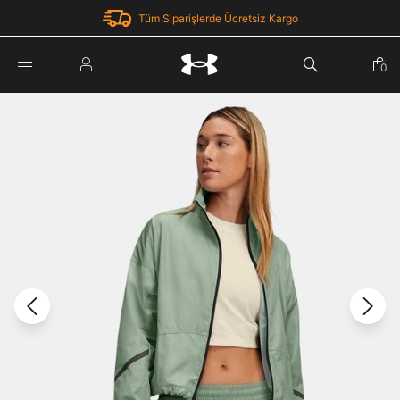
Tüm Siparişlerde Ücretsiz Kargo
Parola Yenileme
0
Giriş Yap
Parola yenileme isteği için e-posta adresinizi giriniz.
E-posta adresi
E-posta Adresi *
Şifre *
Parolayı Yenile
göster
Giriş Sayfasına Dön
Şifremi Unuttum
Zaten hesabın var mı? Giriş yap
Giriş Yap
Kayıt Ol
Under Armour'da yeni misiniz?
Üye Olmadan Devam Et