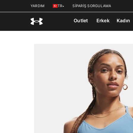
YARDIM
TR
SİPARİŞ SORGULAMA
Outlet
Erkek
Kadın