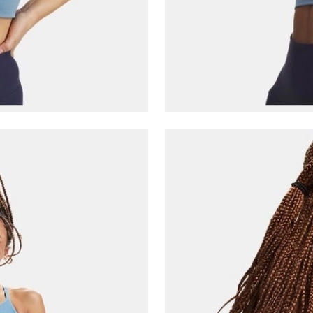
E-posta Adresi*
Şifre*
göster
En az 8 karakter
Bir küçük harf karakter
Bir rakam
Bir büyük harf
En az 1 özel karakter
Aşağıdakileri okudum ve kabul ediyorum:
Kişisel verileriniz
Aydınlatma Metni
,
Hüküm ve Koşullar
uyarınca işlenecektir. Kişisel verilerimin Doğuş
Perakende Satış Giyim ve Aksesuar Ticaret A.Ş.
tarafından ticari elektronik ileti gönderilmesi amacıyla
işlenmesini kabul ediyorum.
Sms
E-mail