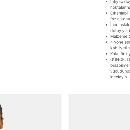
İhtiyaç du
noktaların
Çıkarılabil
fazla koru
İnce askıl
detayıyla b
Malzeme te
Parola Yenileme
4 yöne es
kabiliyeti 
Koku önleyi
Parola yenileme isteği için e-posta adresinizi giriniz.
GÜNCELLE
bulabilmen
E-posta adresi
vücudunuz
inceleyin.
Parolayı Yenile
Giriş Sayfasına Dön
Zaten hesabın var mı? Giriş yap