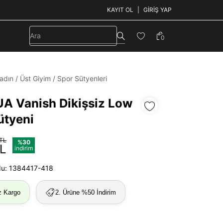
KAYIT OL
GIRIŞ YAP
0
adın
/
Üst Giyim
/
Spor Sütyenleri
UA Vanish Dikişsiz Low
ütyeni
 TL
%30
TL
indirim
du: 1384417-418
z Kargo
2. Ürüne %50 İndirim