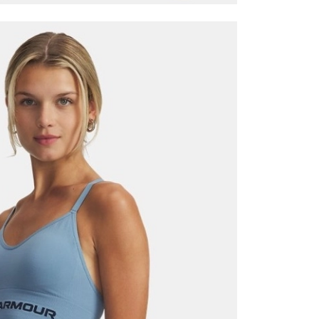
Mağazada Bul
z.