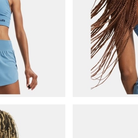
Çağrı Merkezi / Arama
Kişisel verilerimin Doğuş Perakende Satış Giyim ve
Aksesuar Ticaret A.Ş. bünyesinde yer alan
markalara ait ürünlerin bana özel pazarlanması ve
Doğuş Grubu şirketlerinde bulunan pazarlama
verilerimin kişiselleştirilmiş reklamcılık faaliyeti
amacıyla işlenmesini kabul ediyorum.
Kimlik, iletişim ve müşteri işlem verilerimin alınan
internet sitesi altyapı hizmetlerinin sunucularının yurt
dışında bulunması sebebiyle yurt dışında mukim
Amazon Inc. ve Google LLC. ile paylaşılmasını kabul
ediyorum.
Üye Ol