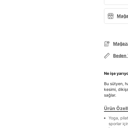
Mağaz
Mağaza
Beden 
Ne işe yarıy
Bu sütyen, ha
kesimi, dikişs
sağlar.
Ürün Özelli
Yoga, pila
sporlar iç