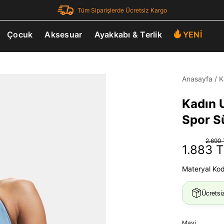
Tüm Siparişlerde Ücretsiz Kargo
Çocuk
Aksesuar
Ayakkabı & Terlik
YENİ
Anasayfa
/
K
Kadın 
Spor S
2.690
1.883 
Materyal Ko
Ücretsi
Mavi