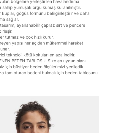
yulan bölgelere yerleştirilen havalandırma
a sahip yumuşak örgü kumaş kullanılmıştır.
ir kuplar, göğüs formunu belirginleştirir ve daha
ma sağlar.
ı tasarım, ayarlanabilir çapraz sırt ve pencere
irleşir.
r tutmaz ve çok hızlı kurur.
neyen yapısı her açıdan mükemmel hareket
sunar.
ci teknoloji kötü kokuları en aza indirir.
NEN BEDEN TABLOSU: Size en uygun olanı
iz için büstiyer beden ölçülerimizi yeniledik;
a tam oturan bedeni bulmak için beden tablosunu