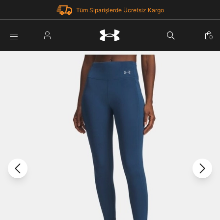
Tüm Siparişlerde Ücretsiz Kargo
Parola Yenileme
0
Giriş Yap
Parola yenileme isteği için e-posta adresinizi giriniz.
E-posta adresi
E-posta Adresi *
Şifre *
Parolayı Yenile
göster
Giriş Sayfasına Dön
Şifremi Unuttum
Zaten hesabın var mı? Giriş yap
Giriş Yap
Kayıt Ol
Under Armour'da yeni misiniz?
Üye Olmadan Devam Et