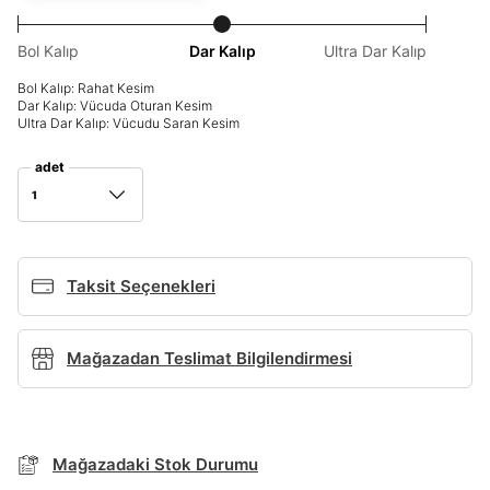
Bol Kalıp
Dar Kalıp
Ultra Dar Kalıp
Giriş Yap
Ad*
Bol Kalıp: Rahat Kesim
Dar Kalıp: Vücuda Oturan Kesim
Ultra Dar Kalıp: Vücudu Saran Kesim
adet
Soyad*
1
Telefon Numarası*
Taksit Seçenekleri
E-posta Adresi*
Mağazadan Teslimat Bilgilendirmesi
BEDEN TABLOSU
Şifre*
TAKSİT SEÇENEKLERİ
Mağazadaki Stok Durumu
göster