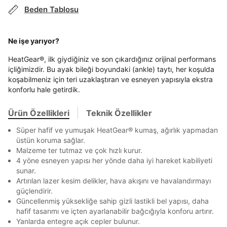
Mağazada Bul
Beden Tablosu
En az 8 karakter
Bir küçük harf karakter
Banka
Kart
Taksit
Siparişinizin durumu hakkında bilgi alabilmek için
Term Of Use
ipsum
sn
sn
aşağıdaki bilgileri giriniz.
Bir rakam
Bir büyük harf
Stok Bildirimi
İşbankası
Maximum
6
En az 1 özel karakter
Ne işe yarıyor?
E-posta Adresi *
Akbank
Axess
4
SMS Onay Kodu
SMS Onay Kodu
HeatGear®, ilk giydiğiniz ve son çıkardığınız orijinal performans
Beden Seçin
Ürün stoklara geldiğinde
mail adresinize
içliğimizdir. Bu ayak bileği boyundaki (ankle) taytı, her koşulda
Aşağıdakileri okudum ve kabul ediyorum:
Ziraat Bankası
Ziraat Bankası
4
bildirim göndereceğiz.
Sipariş Numaranız *
Bilgilerinizi güncellemek için lütfen telefonunuza SMS
Bilgilerinizi güncellemek için lütfen telefonunuza SMS
koşabilmeniz için teri uzaklaştıran ve esneyen yapısıyla ekstra
Kapat
Kapat
Kişisel verileriniz
Aydınlatma Metni
,
Hüküm ve Koşullar
QNB
QNB
4
ile gelen kodu girerek telefon numaranızı doğrulayın.
ile gelen kodu girerek telefon numaranızı doğrulayın.
konforlu hale getirdik.
uyarınca işlenecektir. Kişisel verilerimin Doğuş
Mağazada Bul
Perakende Satış Giyim ve Aksesuar Ticaret A.Ş.
AnadoluBank
World
3
Kapat
tarafından ticari elektronik ileti gönderilmesi amacıyla
Ürün Özellikleri
Teknik Özellikler
işlenmesini kabul ediyorum.
Sorgula
Süper hafif ve yumuşak HeatGear® kumaş, ağırlık yapmadan
Sms
üstün koruma sağlar.
GÖNDER
GÖNDER
E-mail
Malzeme ter tutmaz ve çok hızlı kurur.
Kapat
4 yöne esneyen yapısı her yönde daha iyi hareket kabiliyeti
Çağrı Merkezi / Arama
sunar.
Kişisel verilerimin Doğuş Perakende Satış Giyim ve
Artırılan lazer kesim delikler, hava akışını ve havalandırmayı
Aksesuar Ticaret A.Ş. bünyesinde yer alan
güçlendirir.
markalara ait ürünlerin bana özel pazarlanması ve
Güncellenmiş yüksekliğe sahip gizli lastikli bel yapısı, daha
Doğuş Grubu şirketlerinde bulunan pazarlama
verilerimin kişiselleştirilmiş reklamcılık faaliyeti
hafif tasarımı ve içten ayarlanabilir bağcığıyla konforu artırır.
amacıyla işlenmesini kabul ediyorum.
Yanlarda entegre açık cepler bulunur.