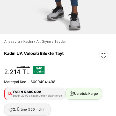
Daha hızlı ödeme.
Hızlı sipariş takibi.
Anasayfa
/
Kadın
/
Alt Giyim
/
Taytlar
Kolay iade ve değişim.
Kadın UA Velociti Bilekte Tayt
Giriş Yap
Kayıt Ol
3.690 TL
%40
2.214 TL
indirim
E-posta
Materyal Kodu: 6009494-498
YARIN KARGODA
Ücretsiz Kargo
Şifre
Bugün 20:00'a kadar verilen siparişlerde
göster
2. Ürüne %50 İndirim
Şifremi Unuttum
Beni Hatırla