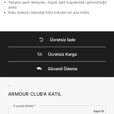
Kapat
Yansıtıcı şerit detayları, düşük ışıklı koşulardaki görünürlüğü
Kimlik, iletişim ve müşteri işlem verilerimin alınan
artırır.
internet sitesi altyapı hizmetlerinin sunucularının yurt
dışında bulunması sebebiyle yurt dışında mukim
Koku önleyici teknoloji kötü kokuları en aza indirir.
Amazon Inc. ve Google LLC. ile paylaşılmasını kabul
ediyorum.
DOĞRU UNDER
Üye Ol
ARMOUR SİTESİNDE
Ücretsiz İade
MİSİNİZ?
Ücretsiz Kargo
Hangi bölgede alışveriş yapmak istersin?
Güvenli Ödeme
ARMOUR CLUB'A KATIL
Birleşik Krallık
Türkiye
E-posta Adresi *
Kayıt Ol