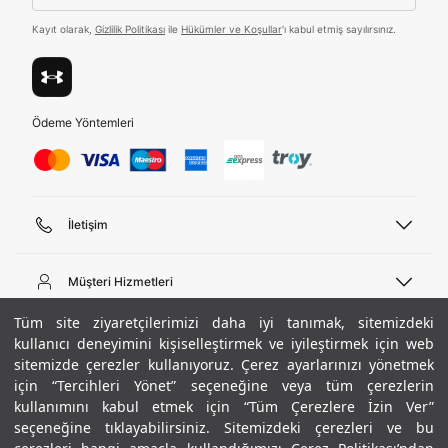
Tümünü Gör
Kayıt olarak,
Gizlilik Politikası
ile
Hükümler ve Koşullar
'ı kabul etmiş sayılırsınız.
Ödeme Yöntemleri
İletişim
Telefon Desteği
444 02 00
Müşteri Hizmetleri
Pazartesi - Cuma 09:00 - 18:00
E-posta
Sipariş Sorgulama
Tüm site ziyaretçilerimizi daha iyi tanımak, sitemizdeki
bilgi@underarmour.com
Hakkımızda
Bize Ulaşın
kullanıcı deneyimini kişiselleştirmek ve iyileştirmek için web
sitemizde çerezler kullanıyoruz. Çerez ayarlarınızı yönetmek
Teslimat Bilgileri
Ticari Bilgiler
için “Tercihleri Yönet” seçeneğine veya tüm çerezlerin
İşlem Rehberi
UA Sosyal Medya
Hükümler ve Koşullar
kullanımını kabul etmek için “Tüm Çerezlere İzin Ver”
İade ve Değişimler
Gizlilik Politikası
seçeneğine tıklayabilirsiniz. Sitemizdeki çerezleri ve bu
Instagram
Sıkça Sorulan Sorular
Çerez Politikası