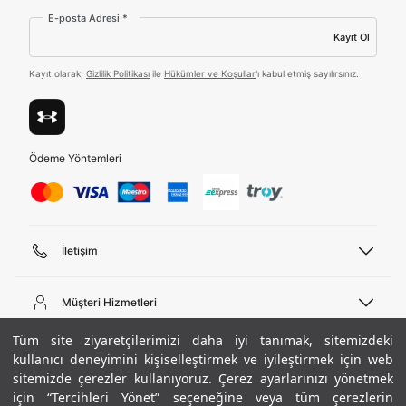
E-posta Adresi *
Tümünü Gör
Kayıt Ol
Kayıt olarak,
Gizlilik Politikası
ile
Hükümler ve Koşullar
'ı kabul etmiş sayılırsınız.
Ödeme Yöntemleri
İletişim
Telefon Desteği
444 02 00
Müşteri Hizmetleri
Pazartesi - Cuma 09:00 - 18:00
E-posta
Sipariş Sorgulama
Tüm site ziyaretçilerimizi daha iyi tanımak, sitemizdeki
bilgi@underarmour.com
Hakkımızda
Bize Ulaşın
kullanıcı deneyimini kişiselleştirmek ve iyileştirmek için web
sitemizde çerezler kullanıyoruz. Çerez ayarlarınızı yönetmek
Teslimat Bilgileri
Ticari Bilgiler
için “Tercihleri Yönet” seçeneğine veya tüm çerezlerin
İşlem Rehberi
UA Sosyal Medya