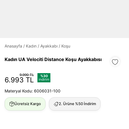
Daha hızlı ödeme.
Hızlı sipariş takibi.
Anasayfa
/
Kadın
/
Ayakkabı
/
Koşu
Kolay iade ve değişim.
Kadın UA Velociti Distance Koşu Ayakkabısı
Giriş Yap
Kayıt Ol
9.990 TL
%30
6.993 TL
indirim
E-posta
Materyal Kodu: 6006031-100
Ücretsiz Kargo
2. Ürüne %50 İndirim
Şifre
göster