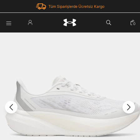
Tüm Siparişlerde Ücretsiz Kargo
Parola Yenileme
0
Giriş Yap
Parola yenileme isteği için e-posta adresinizi giriniz.
E-posta adresi
E-posta Adresi *
Şifre *
Parolayı Yenile
göster
Giriş Sayfasına Dön
Şifremi Unuttum
Zaten hesabın var mı? Giriş yap
Giriş Yap
Kayıt Ol
Under Armour'da yeni misiniz?
Üye Olmadan Devam Et