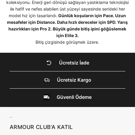
koleksiyonu. Enerji geri dönüşü sağlayan yastıklama teknolojisi
Kimlik, iletişim ve müşteri işlem verilerimin alınan
ile hafif ve nefes alabilen üst yüzeyi sayesinde serideki her
Kapat
internet sitesi altyapı hizmetlerinin sunucularının yurt
model hız için tasarlandı.
Günlük koşuların için Pace. Uzun
dışında bulunması sebebiyle yurt dışında mukim
Amazon Inc. ve Google LLC. ile paylaşılmasını kabul
mesafeler için Distance. Daha hızlı dereceler için SPD. Yarış
ediyorum.
hazırlıkları için Pro 2. Büyük günde bitiş ipini göğüslemek
için Elite 3.
Üye Ol
DOĞRU UNDER
Bitiş çizgisinde görüşmek üzere.
ARMOUR SİTESİNDE
Ücretsiz İade
MİSİNİZ?
Ücretsiz Kargo
Hangi bölgede alışveriş yapmak istersin?
Güvenli Ödeme
Birleşik Krallık
Türkiye
ARMOUR CLUB'A KATIL