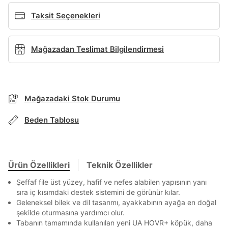
Şifremi Unuttum
Beni Hatırla
Taksit Seçenekleri
Giriş Yap
Ad*
Mağazadan Teslimat Bilgilendirmesi
Soyad*
Mağazadaki Stok Durumu
Beden Tablosu
Telefon Numarası*
Ürün Özellikleri
Teknik Özellikler
E-posta Adresi*
Şeffaf file üst yüzey, hafif ve nefes alabilen yapısının yanı
BEDEN TABLOSU
sıra iç kısımdaki destek sistemini de görünür kılar.
Geleneksel bilek ve dil tasarımı, ayakkabının ayağa en doğal
Şifre*
şekilde oturmasına yardımcı olur.
göster
Tabanın tamamında kullanılan yeni UA HOVR+ köpük, daha