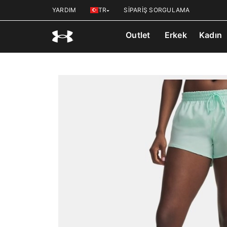
YARDIM
TR
SİPARİŞ SORGULAMA
Outlet
Erkek
Kadın