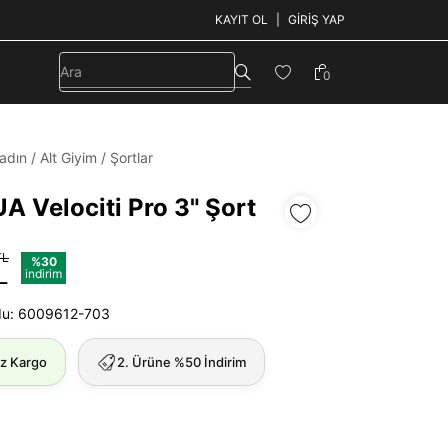
KAYIT OL
GIRIŞ YAP
0
adın
/
Alt Giyim
/
Şortlar
A Velociti Pro 3" Şort
TL
%30
L
indirim
du: 6009612-703
iz Kargo
2. Ürüne %50 İndirim