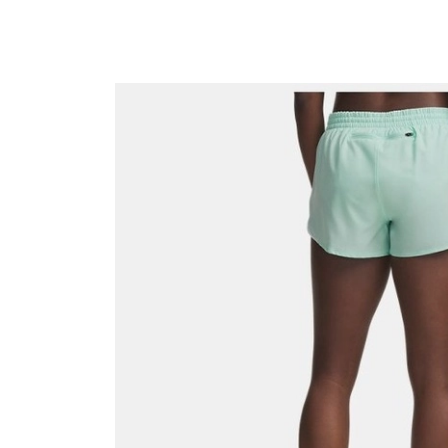
QNB
AnadoluBank