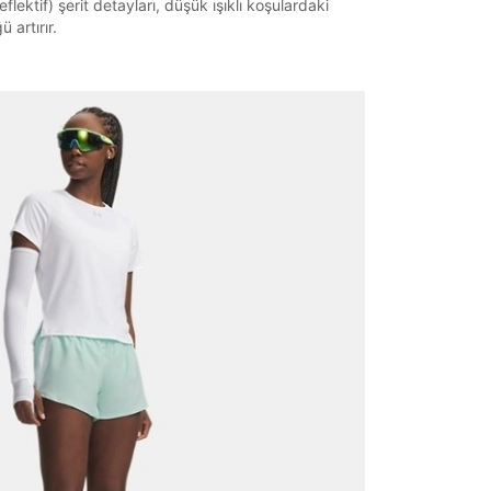
reflektif) şerit detayları, düşük ışıklı koşulardaki
 artırır.