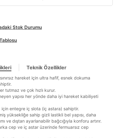
daki Stok Durumu
Tablosu
kleri
Teknik Özellikler
nırsız hareket için ultra hafif, esnek dokuma
iptir.
r tutmaz ve çok hızlı kurur.
eyen yapısı her yönde daha iyi hareket kabiliyeti
it
çin entegre iç slota (iç astara) sahiptir.
iş yüksekliğe sahip gizli lastikli bel yapısı, daha
ımı ve dıştan ayarlanabilir bağcığıyla konforu artırır.
arka cep ve iç astar üzerinde fermuarsız cep
Mağazada Bul
z.