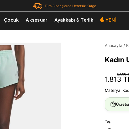
Tüm Siparişlerde Ücretsiz Kargo
Çocuk
Aksesuar
Ayakkabı & Terlik
YENİ
Anasayfa
/
K
Kadın U
2.590 
1.813 T
Materyal Ko
Ücrets
Yeşil