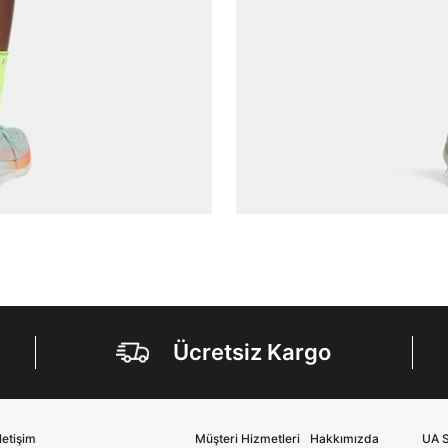
Şifre*
göster
En az 8 karakter
Bir küçük harf karakter
Bir rakam
Bir büyük harf
En az 1 özel karakter
Aşağıdakileri okudum ve kabul ediyorum:
Kişisel verileriniz
Aydınlatma Metni
,
Hüküm ve Koşullar
uyarınca işlenecektir. Kişisel verilerimin Doğuş
Perakende Satış Giyim ve Aksesuar Ticaret A.Ş.
tarafından ticari elektronik ileti gönderilmesi amacıyla
işlenmesini kabul ediyorum.
Sms
Ücretsiz Kargo
E-mail
Çağrı Merkezi / Arama
Kişisel verilerimin Doğuş Perakende Satış Giyim ve
İletişim
Müşteri Hizmetleri
Hakkımızda
UA S
Aksesuar Ticaret A.Ş. bünyesinde yer alan