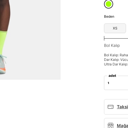
Beden
XS
Bol Kalıp
Bol Kalıp: Rah
Dar Kalıp: Vüc
Ultra Dar Kalı
adet
1
Parola Yenileme
Taksi
Parola yenileme isteği için e-posta adresinizi giriniz.
Mağaz