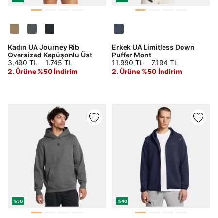
Kadın UA Journey Rib
Erkek UA Limitless Down
Oversized Kapüşonlu Üst
Puffer Mont
3.490 TL
1.745 TL
11.990 TL
7.194 TL
2. Ürüne %50 İndirim
2. Ürüne %50 İndirim
%50
%40