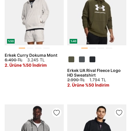
%50
%40
Erkek Curry Dokuma Mont
6.490 TL
3.245 TL
2. Ürüne %50 İndirim
Erkek UA Rival Fleece Logo
HD Sweatshirt
2.990 TL
1.794 TL
2. Ürüne %50 İndirim