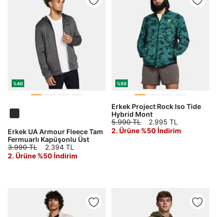
%40
%50
Erkek Project Rock Iso Tide
Hybrid Mont
5.990 TL
2.995 TL
2. Ürüne %50 İndirim
Erkek UA Armour Fleece Tam
Fermuarlı Kapüşonlu Üst
3.990 TL
2.394 TL
2. Ürüne %50 İndirim