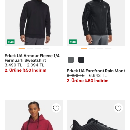
%40
%30
Erkek UA Armour Fleece 1/4
Fermuarlı Sweatshirt
3.490 TL
2.094 TL
2. Ürüne %50 İndirim
Erkek UA Forefront Rain Mont
9.490 TL
6.643 TL
2. Ürüne %50 İndirim