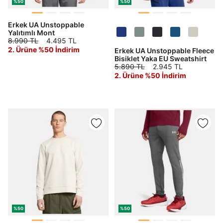
%50
%50
Erkek UA Unstoppable
Yalıtımlı Mont
8.990 TL
4.495 TL
2. Ürüne %50 İndirim
Erkek UA Unstoppable Fleece
Bisiklet Yaka EU Sweatshirt
5.890 TL
2.945 TL
2. Ürüne %50 İndirim
%50
%50