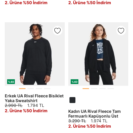
2. Ürüne %50 İndirim
2. Ürüne %50 İndirim
%40
%40
Erkek UA Rival Fleece Bisiklet
Yaka Sweatshirt
2.990 TL
1.794 TL
2. Ürüne %50 İndirim
Kadın UA Rival Fleece Tam
Fermuarlı Kapüşonlu Üst
DOĞRU UNDER
3.290 TL
1.974 TL
2. Ürüne %50 İndirim
ARMOUR SİTESİNDE