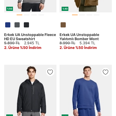
%50
%40
Erkek UA Unstoppable Fleece
Erkek UA Unstoppable
HD EU Sweatshirt
Yalıtımlı Bomber Mont
5.890 TL
2.945 TL
8.990 TL
5.394 TL
2. Ürüne %50 İndirim
2. Ürüne %50 İndirim