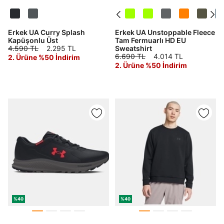
Erkek UA Curry Splash
Erkek UA Unstoppable Fleece
Kapüşonlu Üst
Tam Fermuarlı HD EU
4.590 TL
2.295 TL
Sweatshirt
6.690 TL
4.014 TL
2. Ürüne %50 İndirim
2. Ürüne %50 İndirim
Daha hızlı ödeme.
Hızlı sipariş takibi.
Kolay iade ve değişim.
Giriş Yap
Kayıt Ol
E-posta
Şifre
göster
%40
%40
Şifremi Unuttum
Beni Hatırla