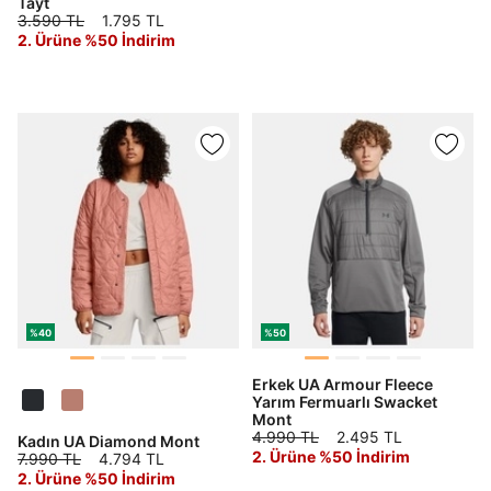
Tayt
3.590 TL
1.795 TL
2. Ürüne %50 İndirim
%40
%50
Erkek UA Armour Fleece
Yarım Fermuarlı Swacket
Mont
4.990 TL
2.495 TL
Kadın UA Diamond Mont
2. Ürüne %50 İndirim
7.990 TL
4.794 TL
2. Ürüne %50 İndirim