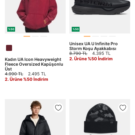
%50
%50
Unisex UA U Infinite Pro
Storm Koşu Ayakkabısı
8.790 TL
4.395 TL
2. Ürüne %50 İndirim
Kadın UA Icon Heavyweight
Fleece Oversized Kapüşonlu
Üst
4.990 TL
2.495 TL
2. Ürüne %50 İndirim