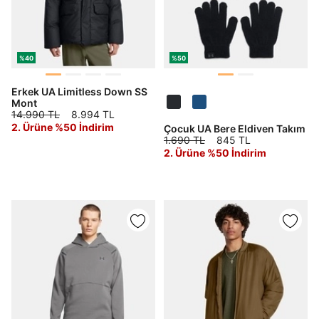
%40
%50
Erkek UA Limitless Down SS
Mont
14.990 TL
8.994 TL
2. Ürüne %50 İndirim
Çocuk UA Bere Eldiven Takım
1.690 TL
845 TL
2. Ürüne %50 İndirim