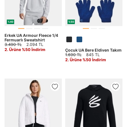
%40
%50
Erkek UA Armour Fleece 1/4
Fermuarlı Sweatshirt
3.490 TL
2.094 TL
2. Ürüne %50 İndirim
Çocuk UA Bere Eldiven Takım
1.690 TL
845 TL
2. Ürüne %50 İndirim