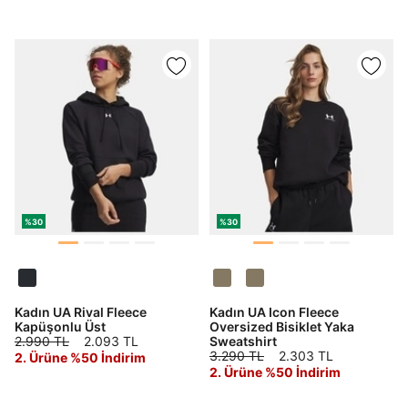
MİSİNİZ?
Hangi bölgede alışveriş yapmak istersin?
Birleşik Krallık
Türkiye
%30
%30
Tümünü Gör
Kadın UA Rival Fleece
Kadın UA Icon Fleece
Kapüşonlu Üst
Oversized Bisiklet Yaka
2.990 TL
2.093 TL
Sweatshirt
3.290 TL
2.303 TL
2. Ürüne %50 İndirim
2. Ürüne %50 İndirim