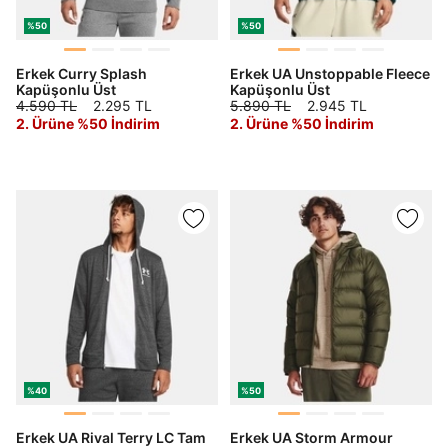
%50
%50
Erkek Curry Splash
Erkek UA Unstoppable Fleece
Kapüşonlu Üst
Kapüşonlu Üst
4.590 TL
2.295 TL
5.890 TL
2.945 TL
2. Ürüne %50 İndirim
2. Ürüne %50 İndirim
%40
%50
Erkek UA Rival Terry LC Tam
Erkek UA Storm Armour