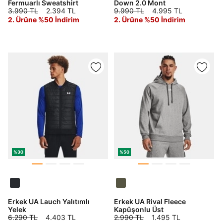
Fermuarlı Sweatshirt
Down 2.0 Mont
3.990 TL
2.394 TL
9.990 TL
4.995 TL
2. Ürüne %50 İndirim
2. Ürüne %50 İndirim
%30
%50
Erkek UA Lauch Yalıtımlı
Erkek UA Rival Fleece
Yelek
Kapüşonlu Üst
6.290 TL
4.403 TL
2.990 TL
1.495 TL