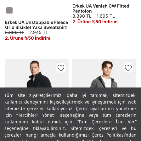
Erkek UA Vanish CW Fitted
Pantolon
3.390 TL
1.695 TL
2. Ürüne %50 İndirim
Erkek UA Unstoppable Fleece
Grid Bisiklet Yaka Sweatshirt
5.890 TL
2.945 TL
2. Ürüne %50 İndirim
Tüm site ziyaretçilerimizi daha iyi tanımak, sitemizdeki
kullanıcı deneyimini kişiselleştirmek ve iyileştirmek için web
sitemizde çerezler kullanıyoruz. Çerez ayarlarınızı yönetmek
için “Tercihleri Yönet” seçeneğine veya tüm çerezlerin
kullanımını kabul etmek için “Tüm Çerezlere İzin Ver”
%40
%30
seçeneğine tıklayabilirsiniz. Sitemizdeki çerezleri ve bu
çerezleri hangi amaçla kullandığımızı Çerez Politikası’ndan