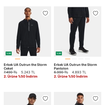
%30
%30
Erkek UA Outrun the Storm
Erkek UA Outrun the Storm
Ceket
Pantolon
7.490 TL
5.243 TL
6.990 TL
4.893 TL
2. Ürüne %50 İndirim
2. Ürüne %50 İndirim