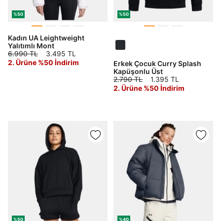
%50
%50
Kadın UA Leightweight
Yalıtımlı Mont
6.990 TL
3.495 TL
2. Ürüne %50 İndirim
Erkek Çocuk Curry Splash
Kapüşonlu Üst
2.790 TL
1.395 TL
2. Ürüne %50 İndirim
%50
%40