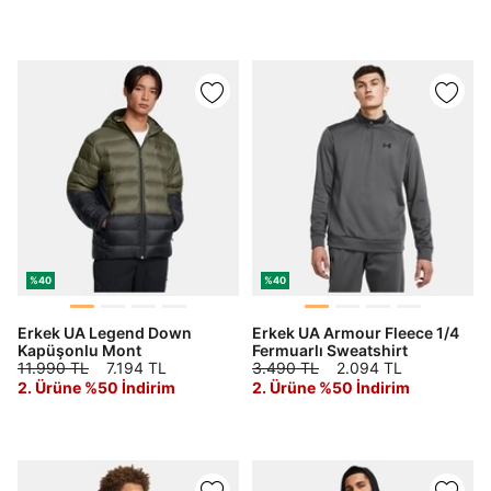
%40
%40
Erkek UA Legend Down
Erkek UA Armour Fleece 1/4
Kapüşonlu Mont
Fermuarlı Sweatshirt
11.990 TL
7.194 TL
3.490 TL
2.094 TL
2. Ürüne %50 İndirim
2. Ürüne %50 İndirim