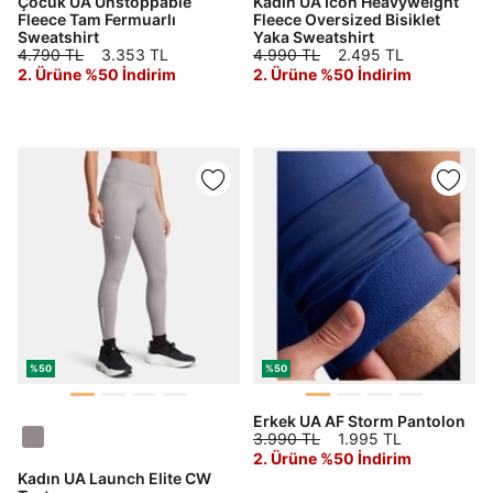
Çocuk UA Unstoppable
Kadın UA Icon Heavyweight
Kimlik, iletişim ve müşteri işlem verilerimin alınan
Fleece Tam Fermuarlı
Fleece Oversized Bisiklet
internet sitesi altyapı hizmetlerinin sunucularının yurt
Sweatshirt
Yaka Sweatshirt
dışında bulunması sebebiyle yurt dışında mukim
4.790 TL
3.353 TL
4.990 TL
2.495 TL
Amazon Inc. ve Google LLC. ile paylaşılmasını kabul
2. Ürüne %50 İndirim
2. Ürüne %50 İndirim
ediyorum.
Üye Ol
%50
%50
Erkek UA AF Storm Pantolon
3.990 TL
1.995 TL
2. Ürüne %50 İndirim
Kadın UA Launch Elite CW