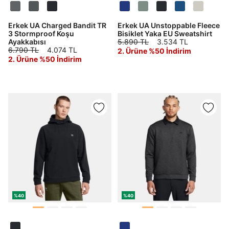
Giriş Yap
Erkek UA Charged Bandit TR
Erkek UA Unstoppable Fleece
3 Stormproof Koşu
Bisiklet Yaka EU Sweatshirt
Ad*
Ayakkabısı
5.890 TL
3.534 TL
6.790 TL
4.074 TL
2. Ürüne %50 İndirim
2. Ürüne %50 İndirim
Soyad*
Telefon Numarası*
E-posta Adresi*
%40
%40
Şifre*
göster