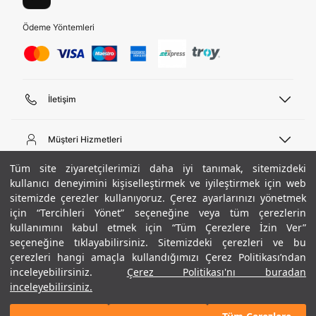
Ödeme Yöntemleri
İletişim
Telefon Desteği
444 02 00
Müşteri Hizmetleri
Pazartesi - Cuma 09:00 - 18:00
E-posta
Sipariş Sorgulama
Tüm site ziyaretçilerimizi daha iyi tanımak, sitemizdeki
bilgi@underarmour.com
Hakkımızda
Bize Ulaşın
kullanıcı deneyimini kişiselleştirmek ve iyileştirmek için web
sitemizde çerezler kullanıyoruz. Çerez ayarlarınızı yönetmek
Teslimat Bilgileri
Ticari Bilgiler
için “Tercihleri Yönet” seçeneğine veya tüm çerezlerin
İşlem Rehberi
UA Sosyal Medya
Hükümler ve Koşullar
kullanımını kabul etmek için “Tüm Çerezlere İzin Ver”
İade ve Değişimler
Gizlilik Politikası
seçeneğine tıklayabilirsiniz. Sitemizdeki çerezleri ve bu
Instagram
Sıkça Sorulan Sorular
Çerez Politikası
çerezleri hangi amaçla kullandığımızı Çerez Politikası’ndan
Popüler Kategoriler
Facebook
Beden Rehberi
inceleyebilirsiniz.
Çerez Politikası'nı buradan
Kariyer
Twitter
Site Haritası
/ Neon Sarı
Erkek Basketbol Ayakkabısı
inceleyebilirsiniz.
ETBİS
+ 1 Renk
YouTube
Mağazalar
Çocuk Basketbol Ayakkabısı