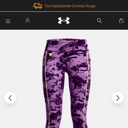
Tüm Siparişlerde Ücretsiz Kargo
Parola Yenileme
0
Giriş Yap
Parola yenileme isteği için e-posta adresinizi giriniz.
E-posta adresi
E-posta Adresi *
Şifre *
Parolayı Yenile
göster
Giriş Sayfasına Dön
Şifremi Unuttum
Zaten hesabın var mı? Giriş yap
Giriş Yap
Kayıt Ol
Under Armour'da yeni misiniz?
Üye Olmadan Devam Et