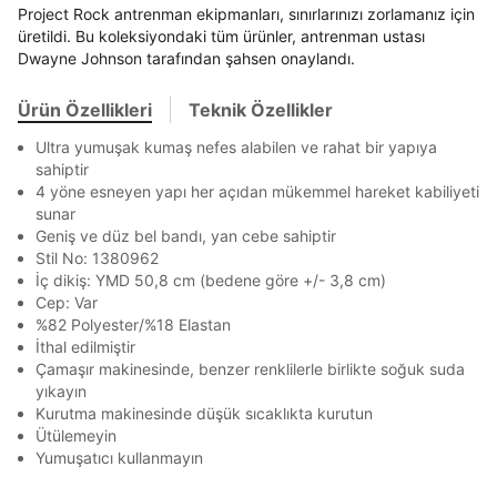
Term Of Use
ipsum
sn
sn
aşağıdaki bilgileri giriniz.
Project Rock antrenman ekipmanları, sınırlarınızı zorlamanız için
En az 8 karakter
Bir küçük harf karakter
Stok Bildirimi
İşbankası
Maximum
6
üretildi. Bu koleksiyondaki tüm ürünler, antrenman ustası
Bir rakam
Bir büyük harf
E-posta Adresi *
Dwayne Johnson tarafından şahsen onaylandı.
En az 1 özel karakter
Akbank
Axess
4
SMS Onay Kodu
SMS Onay Kodu
Beden Seçin
Ürün stoklara geldiğinde
mail adresinize
Ziraat Bankası
Ziraat Bankası
4
Ürün Özellikleri
Teknik Özellikler
bildirim göndereceğiz.
Sipariş Numaranız *
Bilgilerinizi güncellemek için lütfen telefonunuza SMS
Bilgilerinizi güncellemek için lütfen telefonunuza SMS
Kapat
Kapat
Aşağıdakileri okudum ve kabul ediyorum:
QNB
QNB
4
ile gelen kodu girerek telefon numaranızı doğrulayın.
ile gelen kodu girerek telefon numaranızı doğrulayın.
Ultra yumuşak kumaş nefes alabilen ve rahat bir yapıya
Mağazada Bul
Kişisel verileriniz
Aydınlatma Metni
,
Hüküm ve Koşullar
sahiptir
AnadoluBank
World
3
uyarınca işlenecektir. Kişisel verilerimin Doğuş
Kapat
4 yöne esneyen yapı her açıdan mükemmel hareket kabiliyeti
Perakende Satış Giyim ve Aksesuar Ticaret A.Ş.
sunar
Sorgula
tarafından ticari elektronik ileti gönderilmesi amacıyla
Geniş ve düz bel bandı, yan cebe sahiptir
işlenmesini kabul ediyorum.
Stil No: 1380962
GÖNDER
GÖNDER
Sms
İç dikiş: YMD 50,8 cm (bedene göre +/- 3,8 cm)
Kapat
Cep: Var
E-mail
%82 Polyester/%18 Elastan
Çağrı Merkezi / Arama
İthal edilmiştir
Kişisel verilerimin Doğuş Perakende Satış Giyim ve
Çamaşır makinesinde, benzer renklilerle birlikte soğuk suda
Aksesuar Ticaret A.Ş. bünyesinde yer alan
yıkayın
markalara ait ürünlerin bana özel pazarlanması ve
Kurutma makinesinde düşük sıcaklıkta kurutun
Doğuş Grubu şirketlerinde bulunan pazarlama
Ütülemeyin
verilerimin kişiselleştirilmiş reklamcılık faaliyeti
Kapat
Yumuşatıcı kullanmayın
amacıyla işlenmesini kabul ediyorum.
Kimlik, iletişim ve müşteri işlem verilerimin alınan