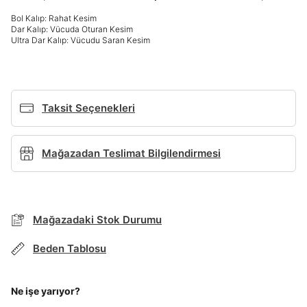
Bol Kalıp: Rahat Kesim
Giriş Yap
Dar Kalıp: Vücuda Oturan Kesim
Ultra Dar Kalıp: Vücudu Saran Kesim
Ad*
Soyad*
Taksit Seçenekleri
Mağazadan Teslimat Bilgilendirmesi
Telefon Numarası*
BEDEN TABLOSU
E-posta Adresi*
Mağazadaki Stok Durumu
Beden Tablosu
TAKSİT SEÇENEKLERİ
Şifre*
Mağazada Bul
göster
Ne işe yarıyor?
Banka
Kart
Taksit
Siparişinizin durumu hakkında bilgi alabilmek için