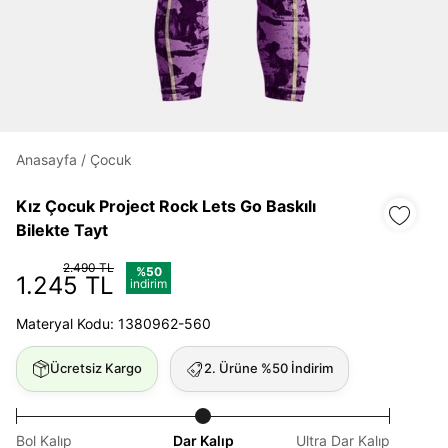
Daha hızlı ödeme.
Hızlı sipariş takibi.
Kolay iade ve değişim.
Anasayfa
/
Çocuk
Kız Çocuk Project Rock Lets Go Baskılı
Giriş Yap
Kayıt Ol
Bilekte Tayt
2.490 TL
%50
E-posta
1.245 TL
indirim
Materyal Kodu: 1380962-560
Şifre
Ücretsiz Kargo
2. Ürüne %50 İndirim
göster
Şifremi Unuttum
Beni Hatırla
Bol Kalıp
Dar Kalıp
Ultra Dar Kalıp