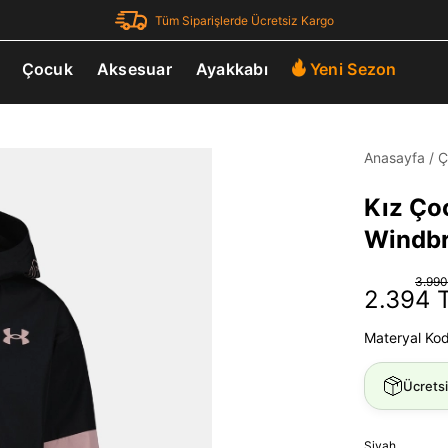
Tüm Siparişlerde Ücretsiz Kargo
Çocuk
Aksesuar
Ayakkabı
Yeni Sezon
Anasayfa
/
Ç
Kız Ço
Windbr
3.990
2.394 
Materyal Ko
Ücrets
Siyah