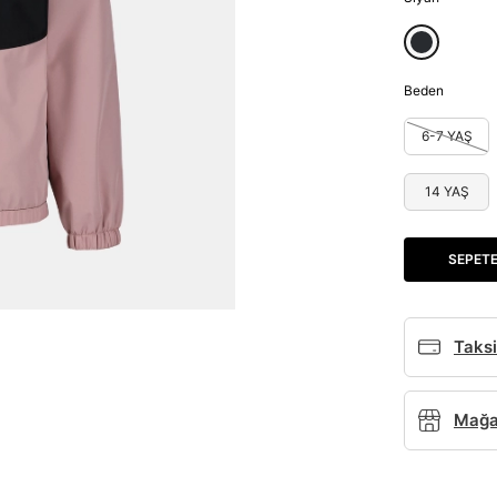
Beden
6-7 YAŞ
14 YAŞ
SEPETE
Taksi
Mağaz