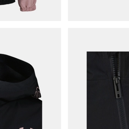
Ad*
Soyad*
Telefon Numarası*
E-posta Adresi*
Şifre*
göster
En az 8 karakter
Bir küçük harf karakter
Bir rakam
Bir büyük harf
En az 1 özel karakter
Aşağıdakileri okudum ve kabul ediyorum: