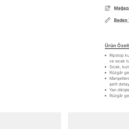
Mağaza
Beden 
Parola Yenileme
Parola yenileme isteği için e-posta adresinizi giriniz.
Ürün Özelli
E-posta adresi
Ripstop ku
ve sıcak t
Sıcak, kur
Rüzgâr geç
Parolayı Yenile
Manşetlerd
şerit detay
Yan dikişl
Giriş Sayfasına Dön
Rüzgâr geç
Zaten hesabın var mı? Giriş yap