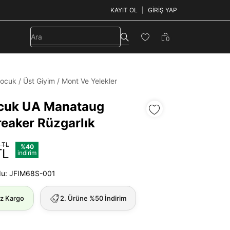
KAYIT OL
GIRIŞ YAP
0
ocuk
/
Üst Giyim
/
Mont Ve Yelekler
cuk UA Manataug
eaker Rüzgarlık
 TL
%40
TL
indirim
du: JFIM68S-001
iz Kargo
2. Ürüne %50 İndirim