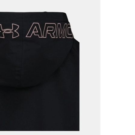
it
Mağazada Bul
z.