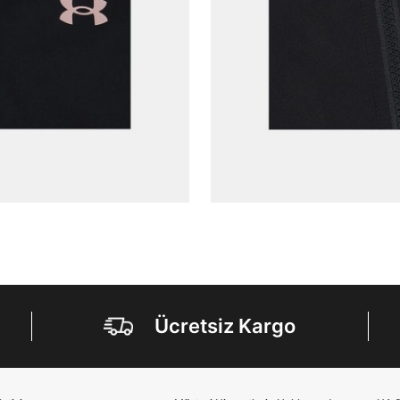
Kişisel verileriniz
Aydınlatma Metni
,
Hüküm ve Koşullar
uyarınca işlenecektir. Kişisel verilerimin Doğuş
Perakende Satış Giyim ve Aksesuar Ticaret A.Ş.
tarafından ticari elektronik ileti gönderilmesi amacıyla
işlenmesini kabul ediyorum.
Sms
E-mail
Çağrı Merkezi / Arama
Kişisel verilerimin Doğuş Perakende Satış Giyim ve
Aksesuar Ticaret A.Ş. bünyesinde yer alan
markalara ait ürünlerin bana özel pazarlanması ve
Doğuş Grubu şirketlerinde bulunan pazarlama
verilerimin kişiselleştirilmiş reklamcılık faaliyeti
amacıyla işlenmesini kabul ediyorum.
Kimlik, iletişim ve müşteri işlem verilerimin alınan
internet sitesi altyapı hizmetlerinin sunucularının yurt
dışında bulunması sebebiyle yurt dışında mukim
Ücretsiz Kargo
Amazon Inc. ve Google LLC. ile paylaşılmasını kabul
ediyorum.
Üye Ol