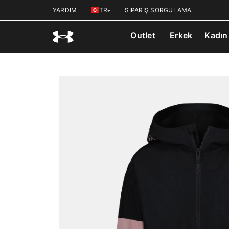
YARDIM
TR
SİPARİŞ SORGULAMA
Outlet
Erkek
Kadın