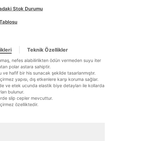
daki Stok Durumu
Tablosu
kleri
Teknik Özellikler
maş, nefes alabilirlikten ödün vermeden suyu iter
utan polar astara sahiptir.
u ve hafif bir his sunacak şekilde tasarlanmıştır.
irmez yapısı, dış etkenlere karşı koruma sağlar.
e ve etek ucunda elastik biye detayları ile kollarda
ları bulunur.
erde slip cepler mevcuttur.
irmez özelliktedir.