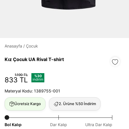
Daha hızlı ödeme.
Hızlı sipariş takibi.
Kolay iade ve değişim.
Anasayfa
/
Çocuk
Giriş Yap
Kayıt Ol
Kız Çocuk UA Rival T-shirt
E-posta
1.190 TL
%30
833 TL
indirim
Materyal Kodu: 1389755-001
Şifre
göster
Ücretsiz Kargo
2. Ürüne %50 İndirim
Şifremi Unuttum
Beni Hatırla
Bol Kalıp
Dar Kalıp
Ultra Dar Kalıp