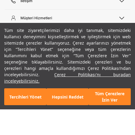
İletişim
Telefon Desteği
444 02 00
Müşteri Hizmetleri
Pazartesi - Cuma 09:00 - 18:00
E-posta
Sipariş Sorgulama
Tüm site ziyaretçilerimizi daha iyi tanımak, sitemizdeki
bilgi@underarmour.com
Hakkımızda
Bize Ulaşın
kullanıcı deneyimini kişiselleştirmek ve iyileştirmek için web
sitemizde çerezler kullanıyoruz. Çerez ayarlarınızı yönetmek
Teslimat Bilgileri
Ticari Bilgiler
için “Tercihleri Yönet” seçeneğine veya tüm çerezlerin
İşlem Rehberi
UA Sosyal Medya
Hükümler ve Koşullar
kullanımını kabul etmek için “Tüm Çerezlere İzin Ver”
İade ve Değişimler
Gizlilik Politikası
seçeneğine tıklayabilirsiniz. Sitemizdeki çerezleri ve bu
Instagram
Sıkça Sorulan Sorular
Çerez Politikası
çerezleri hangi amaçla kullandığımızı Çerez Politikası’ndan
Popüler Kategoriler
Facebook
Beden Rehberi
inceleyebilirsiniz.
Çerez Politikası'nı buradan
Kariyer
Twitter
Site Haritası
Erkek Basketbol Ayakkabısı
inceleyebilirsiniz.
+ 5 Renk
ETBİS
YouTube
Mağazalar
Çocuk Basketbol Ayakkabısı
Tüm Çerezlere
Armour Club
Erkek Eşofman
Tercihleri Yönet
Hepsini Reddet
1.190 TL
%30
SEPETE EKLE
İzin Ver
indirim
833 TL
Kadın Spor Sütyeni
Kadın Tayt
Erkek Tişört
Erkek Koşu Ayakkabısı
©2021 Under Armour, Inc.
Kadın Koşu Ayakkabısı
Gizlilik Politikası
/
Çerez Politikası
/
Hüküm ve Koşullar
Çerezleri Yönet