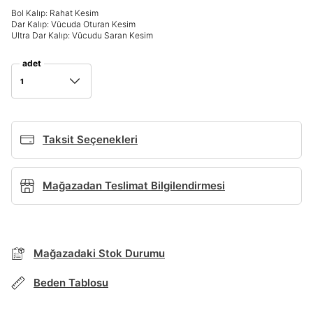
Giriş Yap
Bol Kalıp: Rahat Kesim
Dar Kalıp: Vücuda Oturan Kesim
Ad*
Ultra Dar Kalıp: Vücudu Saran Kesim
adet
1
Soyad*
Taksit Seçenekleri
Telefon Numarası*
BEDEN TABLOSU
Mağazadan Teslimat Bilgilendirmesi
E-posta Adresi*
TAKSİT SEÇENEKLERİ
Mağazada Bul
Mağazadaki Stok Durumu
Şifre*
Banka
Kart
Taksit
Siparişinizin durumu hakkında bilgi alabilmek için
Term Of Use
ipsum
sn
sn
aşağıdaki bilgileri giriniz.
göster
Beden Tablosu
Stok Bildirimi
İşbankası
Maximum
6
E-posta Adresi *
Akbank
Axess
4
SMS Onay Kodu
SMS Onay Kodu
En az 8 karakter
Bir küçük harf karakter