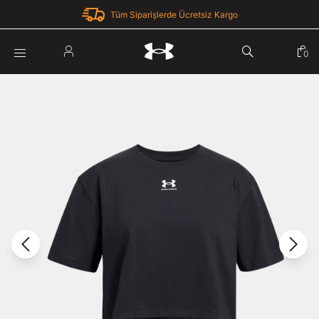
Tüm Siparişlerde Ücretsiz Kargo
Parola Yenileme
0
Giriş Yap
Parola yenileme isteği için e-posta adresinizi giriniz.
E-posta adresi
E-posta Adresi *
Şifre *
Parolayı Yenile
göster
Giriş Sayfasına Dön
Şifremi Unuttum
Zaten hesabın var mı? Giriş yap
Giriş Yap
Kayıt Ol
Under Armour'da yeni misiniz?
Üye Olmadan Devam Et