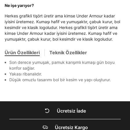
Beden Seçin
Ürün stoklara geldiğinde
mail adresinize
Bir rakam
Bir büyük harf
Ne işe yarıyor?
Ziraat Bankası
Ziraat Bankası
4
En az 1 özel karakter
bildirim göndereceğiz.
Sipariş Numaranız *
Bilgilerinizi güncellemek için lütfen telefonunuza SMS
Bilgilerinizi güncellemek için lütfen telefonunuza SMS
Kapat
Kapat
Herkes grafikli tişört üretir ama kimse Under Armour kadar
QNB
QNB
4
ile gelen kodu girerek telefon numaranızı doğrulayın.
ile gelen kodu girerek telefon numaranızı doğrulayın.
Mağazada Bul
iyisini üretemez. Kumaşı hafif ve yumuşaktır, çabuk kurur, bol
AnadoluBank
World
3
kesimdir ve klasik logoludur. Herkes grafikli tişört üretir ama
Kapat
Aşağıdakileri okudum ve kabul ediyorum:
kimse Under Armour kadar iyisini üretemez. Kumaşı hafif ve
Sorgula
Kişisel verileriniz
Aydınlatma Metni
,
Hüküm ve Koşullar
yumuşaktır, çabuk kurur, bol kesimdir ve klasik logoludur.
uyarınca işlenecektir. Kişisel verilerimin Doğuş
Perakende Satış Giyim ve Aksesuar Ticaret A.Ş.
GÖNDER
GÖNDER
Ürün Özellikleri
Teknik Özellikler
tarafından ticari elektronik ileti gönderilmesi amacıyla
Kapat
işlenmesini kabul ediyorum.
Son derece yumuşak, pamuk karışımlı kumaşı gün boyu
Sms
konfor sağlar.
E-mail
Yakası ribanalıdır.
Düşük omuzlu tasarımı bol bir kesim ve yapı oluşturur.
Çağrı Merkezi / Arama
Kişisel verilerimin Doğuş Perakende Satış Giyim ve
Aksesuar Ticaret A.Ş. bünyesinde yer alan
markalara ait ürünlerin bana özel pazarlanması ve
Kapat
Doğuş Grubu şirketlerinde bulunan pazarlama
verilerimin kişiselleştirilmiş reklamcılık faaliyeti
Ücretsiz İade
amacıyla işlenmesini kabul ediyorum.
DOĞRU UNDER
Kimlik, iletişim ve müşteri işlem verilerimin alınan
Ücretsiz Kargo
internet sitesi altyapı hizmetlerinin sunucularının yurt