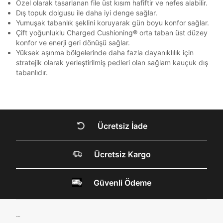
Özel olarak tasarlanan file üst kısım hafiftir ve nefes alabilir.
Mağazada Bul
En az 1 özel karakter
Dış topuk dolgusu ile daha iyi denge sağlar.
AnadoluBank
World
3
Kapat
Yumuşak tabanlık şeklini koruyarak gün boyu konfor sağlar.
Sorgula
Çift yoğunluklu Charged Cushioning® orta taban üst düzey
Aşağıdakileri okudum ve kabul ediyorum:
konfor ve enerji geri dönüşü sağlar.
Kişisel verileriniz
Aydınlatma Metni
,
Hüküm ve Koşullar
Yüksek aşınma bölgelerinde daha fazla dayanıklılık için
GÖNDER
GÖNDER
uyarınca işlenecektir. Kişisel verilerimin Doğuş
stratejik olarak yerleştirilmiş pedleri olan sağlam kauçuk dış
Kapat
Perakende Satış Giyim ve Aksesuar Ticaret A.Ş.
tabanlıdır.
tarafından ticari elektronik ileti gönderilmesi amacıyla
işlenmesini kabul ediyorum.
Sms
E-mail
Ücretsiz İade
Çağrı Merkezi / Arama
Kapat
Kişisel verilerimin Doğuş Perakende Satış Giyim ve
Aksesuar Ticaret A.Ş. bünyesinde yer alan
Ücretsiz Kargo
markalara ait ürünlerin bana özel pazarlanması ve
DOĞRU UNDER
Doğuş Grubu şirketlerinde bulunan pazarlama
verilerimin kişiselleştirilmiş reklamcılık faaliyeti
ARMOUR SİTESİNDE
Güvenli Ödeme
amacıyla işlenmesini kabul ediyorum.
MİSİNİZ?
Kimlik, iletişim ve müşteri işlem verilerimin alınan
internet sitesi altyapı hizmetlerinin sunucularının yurt
dışında bulunması sebebiyle yurt dışında mukim