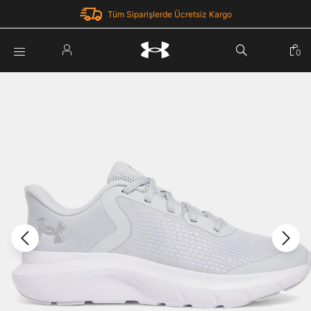
Tüm Siparişlerde Ücretsiz Kargo
Parola Yenileme
0
Giriş Yap
Parola yenileme isteği için e-posta adresinizi giriniz.
E-posta adresi
E-posta Adresi *
Şifre *
Parolayı Yenile
göster
Giriş Sayfasına Dön
Şifremi Unuttum
Zaten hesabın var mı? Giriş yap
Giriş Yap
Kayıt Ol
Under Armour'da yeni misiniz?
Üye Olmadan Devam Et