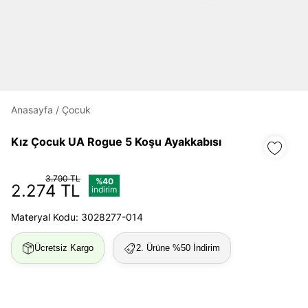
Daha hızlı ödeme.
Hızlı sipariş takibi.
Kolay iade ve değişim.
Anasayfa
/
Çocuk
Giriş Yap
Kayıt Ol
Kız Çocuk UA Rogue 5 Koşu Ayakkabısı
E-posta
3.790 TL
%40
2.274 TL
indirim
Şifre
Materyal Kodu: 3028277-014
göster
Ücretsiz Kargo
2. Ürüne %50 İndirim
Şifremi Unuttum
Beni Hatırla
Giriş Yap