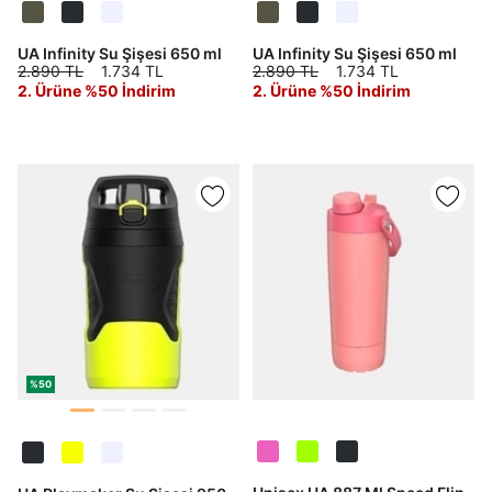
UA Infinity Su Şişesi 650 ml
UA Infinity Su Şişesi 650 ml
Aşağıdakileri okudum ve kabul ediyorum:
2.890 TL
1.734 TL
2.890 TL
1.734 TL
2. Ürüne %50 İndirim
2. Ürüne %50 İndirim
Kişisel verileriniz
Aydınlatma Metni
,
Hüküm ve Koşullar
uyarınca işlenecektir. Kişisel verilerimin Doğuş
Perakende Satış Giyim ve Aksesuar Ticaret A.Ş.
tarafından ticari elektronik ileti gönderilmesi amacıyla
işlenmesini kabul ediyorum.
Sms
E-mail
Çağrı Merkezi / Arama
Kişisel verilerimin Doğuş Perakende Satış Giyim ve
Aksesuar Ticaret A.Ş. bünyesinde yer alan
markalara ait ürünlerin bana özel pazarlanması ve
Doğuş Grubu şirketlerinde bulunan pazarlama
verilerimin kişiselleştirilmiş reklamcılık faaliyeti
%50
amacıyla işlenmesini kabul ediyorum.
Kimlik, iletişim ve müşteri işlem verilerimin alınan
internet sitesi altyapı hizmetlerinin sunucularının yurt
dışında bulunması sebebiyle yurt dışında mukim
Amazon Inc. ve Google LLC. ile paylaşılmasını kabul