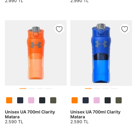
2.990 TL
2.990 TL
GÖNDER
GÖNDER
Unisex UA 700ml Clarity
Unisex UA 700ml Clarity
Matara
Matara
2.590 TL
2.590 TL