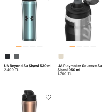
Birleşik Krallık
Türkiye
Tümünü Gör
UA Beyond Su Şişesi 530 ml
UA Playmaker Squeeze Su
2.490 TL
Şişesi 950 ml
1.790 TL