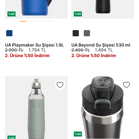
%40
%40
Daha hızlı ödeme.
Hızlı sipariş takibi.
Kolay iade ve değişim.
UA Playmaker Su Şişesi 1.9L
UA Beyond Su Şişesi 530 ml
Giriş Yap
Kayıt Ol
2.990 TL
1.794 TL
2.490 TL
1.494 TL
2. Ürüne %50 İndirim
2. Ürüne %50 İndirim
E-posta
Şifre
göster
Şifremi Unuttum
Beni Hatırla
Giriş Yap
%40
Ad*
%40