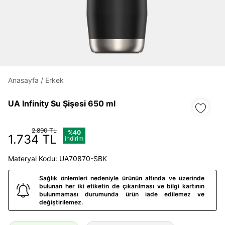
Daha hızlı ödeme.
Hızlı sipariş takibi.
Anasayfa
/
Erkek
Kolay iade ve değişim.
UA Infinity Su Şişesi 650 ml
Giriş Yap
Kayıt Ol
2.890 TL
%40
1.734 TL
indirim
E-posta
Materyal Kodu: UA70870-SBK
Sağlık önlemleri nedeniyle ürünün altında ve üzerinde
Şifre
bulunan her iki etiketin de çıkarılması ve bilgi kartının
bulunmaması durumunda ürün iade edilemez ve
göster
değiştirilemez.
Şifremi Unuttum
Beni Hatırla