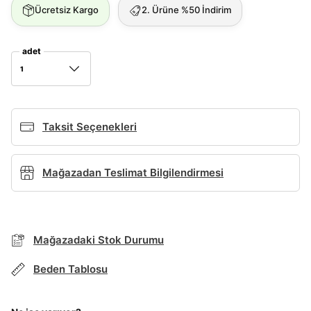
Ücretsiz Kargo
2. Ürüne %50 İndirim
Giriş Yap
adet
Ad*
1
Soyad*
Taksit Seçenekleri
Telefon Numarası*
Mağazadan Teslimat Bilgilendirmesi
E-posta Adresi*
Mağazadaki Stok Durumu
Beden Tablosu
Şifre*
TAKSİT SEÇENEKLERİ
göster