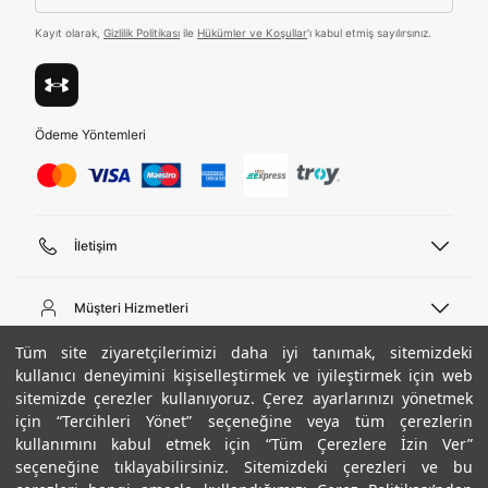
Tümünü Gör
Kayıt olarak,
Gizlilik Politikası
ile
Hükümler ve Koşullar
'ı kabul etmiş sayılırsınız.
Ödeme Yöntemleri
İletişim
Telefon Desteği
444 02 00
Müşteri Hizmetleri
Pazartesi - Cuma 09:00 - 18:00
E-posta
Sipariş Sorgulama
Tüm site ziyaretçilerimizi daha iyi tanımak, sitemizdeki
bilgi@underarmour.com
Hakkımızda
Bize Ulaşın
kullanıcı deneyimini kişiselleştirmek ve iyileştirmek için web
sitemizde çerezler kullanıyoruz. Çerez ayarlarınızı yönetmek
Teslimat Bilgileri
Ticari Bilgiler
için “Tercihleri Yönet” seçeneğine veya tüm çerezlerin
İşlem Rehberi
UA Sosyal Medya
Hükümler ve Koşullar
kullanımını kabul etmek için “Tüm Çerezlere İzin Ver”
İade ve Değişimler
Gizlilik Politikası
seçeneğine tıklayabilirsiniz. Sitemizdeki çerezleri ve bu
Instagram
Sıkça Sorulan Sorular
Çerez Politikası