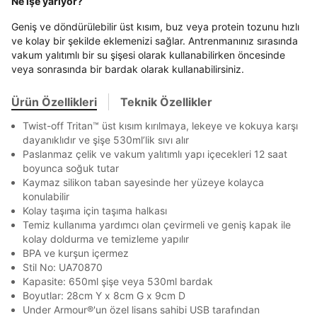
Ne işe yarıyor?
Mağazada Bul
En az 8 karakter
Bir küçük harf karakter
Banka
Kart
Taksit
Siparişinizin durumu hakkında bilgi alabilmek için
Geniş ve döndürülebilir üst kısım, buz veya protein tozunu hızlı
Term Of Use
ipsum
sn
sn
BEDEN TABLOSU
aşağıdaki bilgileri giriniz.
Bir rakam
Bir büyük harf
ve kolay bir şekilde eklemenizi sağlar. Antrenmanınız sırasında
Stok Bildirimi
İşbankası
Maximum
6
En az 1 özel karakter
vakum yalıtımlı bir su şişesi olarak kullanabilirken öncesinde
E-posta Adresi *
veya sonrasında bir bardak olarak kullanabilirsiniz.
Akbank
Axess
4
SMS Onay Kodu
SMS Onay Kodu
Ürün stoklara geldiğinde
mail adresinize
Aşağıdakileri okudum ve kabul ediyorum:
Ziraat Bankası
Ziraat Bankası
4
Ürün Özellikleri
Teknik Özellikler
Mağazada Bul
Kapat
bildirim göndereceğiz.
Sipariş Numaranız *
Bilgilerinizi güncellemek için lütfen telefonunuza SMS
Bilgilerinizi güncellemek için lütfen telefonunuza SMS
Kapat
Kapat
Kişisel verileriniz
Aydınlatma Metni
,
Hüküm ve Koşullar
QNB
QNB
4
ile gelen kodu girerek telefon numaranızı doğrulayın.
ile gelen kodu girerek telefon numaranızı doğrulayın.
Twist-off Tritan™ üst kısım kırılmaya, lekeye ve kokuya karşı
uyarınca işlenecektir. Kişisel verilerimin Doğuş
dayanıklıdır ve şişe 530ml’lik sıvı alır
Perakende Satış Giyim ve Aksesuar Ticaret A.Ş.
AnadoluBank
World
3
Kapat
tarafından ticari elektronik ileti gönderilmesi amacıyla
Paslanmaz çelik ve vakum yalıtımlı yapı içecekleri 12 saat
işlenmesini kabul ediyorum.
Sorgula
boyunca soğuk tutar
Kaymaz silikon taban sayesinde her yüzeye kolayca
Sms
konulabilir
GÖNDER
GÖNDER
E-mail
Kolay taşıma için taşıma halkası
Kapat
Çağrı Merkezi / Arama
Temiz kullanıma yardımcı olan çevirmeli ve geniş kapak ile
kolay doldurma ve temizleme yapılır
Kişisel verilerimin Doğuş Perakende Satış Giyim ve
BPA ve kurşun içermez
Aksesuar Ticaret A.Ş. bünyesinde yer alan
Stil No: UA70870
markalara ait ürünlerin bana özel pazarlanması ve
Doğuş Grubu şirketlerinde bulunan pazarlama
Kapasite: 650ml şişe veya 530ml bardak
verilerimin kişiselleştirilmiş reklamcılık faaliyeti
Boyutlar: 28cm Y x 8cm G x 9cm D
amacıyla işlenmesini kabul ediyorum.
Under Armour®'un özel lisans sahibi USB tarafından