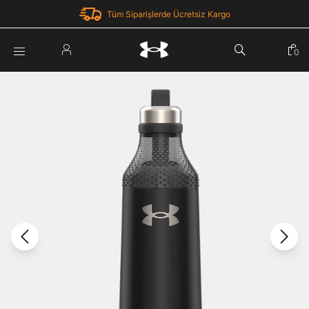
Tüm Siparişlerde Ücretsiz Kargo
Parola Yenileme
0
Giriş Yap
Parola yenileme isteği için e-posta adresinizi giriniz.
E-posta adresi
E-posta Adresi *
Şifre *
Parolayı Yenile
göster
Giriş Sayfasına Dön
Şifremi Unuttum
Zaten hesabın var mı? Giriş yap
Giriş Yap
Kayıt Ol
Under Armour'da yeni misiniz?
Üye Olmadan Devam Et