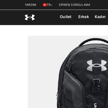
YARDIM
TR
SİPARİŞ SORGULAMA
Outlet
Erkek
Kadın