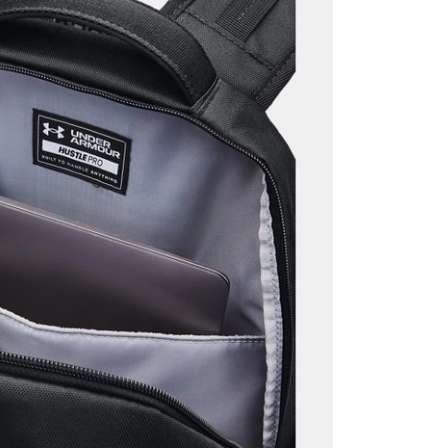
Mağazada Bul
z.