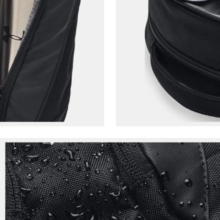
Çağrı Merkezi / Arama
Kişisel verilerimin Doğuş Perakende Satış Giyim ve
Aksesuar Ticaret A.Ş. bünyesinde yer alan
markalara ait ürünlerin bana özel pazarlanması ve
Doğuş Grubu şirketlerinde bulunan pazarlama
verilerimin kişiselleştirilmiş reklamcılık faaliyeti
amacıyla işlenmesini kabul ediyorum.
Kimlik, iletişim ve müşteri işlem verilerimin alınan
internet sitesi altyapı hizmetlerinin sunucularının yurt
dışında bulunması sebebiyle yurt dışında mukim
Amazon Inc. ve Google LLC. ile paylaşılmasını kabul
ediyorum.
Üye Ol