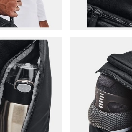
E-posta Adresi*
Şifre*
göster
En az 8 karakter
Bir küçük harf karakter
Bir rakam
Bir büyük harf
En az 1 özel karakter
Aşağıdakileri okudum ve kabul ediyorum:
Kişisel verileriniz
Aydınlatma Metni
,
Hüküm ve Koşullar
uyarınca işlenecektir. Kişisel verilerimin Doğuş
Perakende Satış Giyim ve Aksesuar Ticaret A.Ş.
tarafından ticari elektronik ileti gönderilmesi amacıyla
işlenmesini kabul ediyorum.
Sms
E-mail