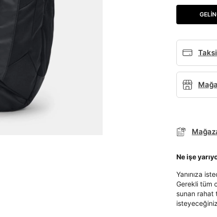
GELIN
Taksi
Mağaz
Mağaza
Ne işe yarıy
Yanınıza ist
Gerekli tüm c
sunan rahat 
isteyeceğiniz