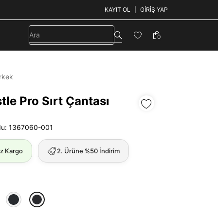
KAYIT OL
GIRIŞ YAP
0
rkek
le Pro Sırt Çantası
du: 1367060-001
iz Kargo
2. Ürüne %50 İndirim