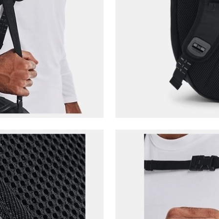
Parola Yenileme
Parola yenileme isteği için e-posta adresinizi giriniz.
E-posta adresi
Parolayı Yenile
Giriş Sayfasına Dön
Zaten hesabın var mı? Giriş yap