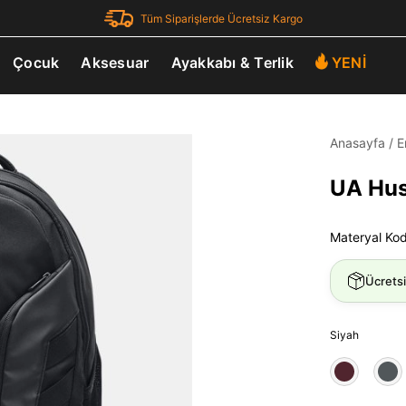
Tüm Siparişlerde Ücretsiz Kargo
Çocuk
Aksesuar
Ayakkabı & Terlik
YENİ
Anasayfa
/
E
UA Hust
Materyal Ko
Ücrets
Siyah