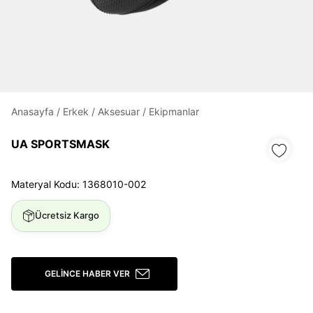
Anasayfa
/
Erkek
/
Aksesuar
/
Ekipmanlar
Daha hızlı ödeme.
Hızlı sipariş takibi.
UA SPORTSMASK
Kolay iade ve değişim.
Materyal Kodu: 1368010-002
Giriş Yap
Kayıt Ol
Ücretsiz Kargo
E-posta
GELINCE HABER VER
Şifre
göster