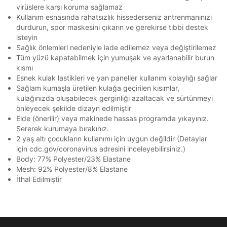
Kapat
virüslere karşı koruma sağlamaz
verilerimin kişiselleştirilmiş reklamcılık faaliyeti
Kullanım esnasında rahatsızlık hissederseniz antrenmanınızı
amacıyla işlenmesini kabul ediyorum.
durdurun, spor maskesini çıkarın ve gerekirse tıbbi destek
Kimlik, iletişim ve müşteri işlem verilerimin alınan
isteyin
internet sitesi altyapı hizmetlerinin sunucularının yurt
Sağlık önlemleri nedeniyle iade edilemez veya değiştirilemez
dışında bulunması sebebiyle yurt dışında mukim
Tüm yüzü kapatabilmek için yumuşak ve ayarlanabilir burun
Amazon Inc. ve Google LLC. ile paylaşılmasını kabul
kısmı
ediyorum.
Esnek kulak lastikleri ve yan paneller kullanım kolaylığı sağlar
Üye Ol
Sağlam kumaşla üretilen kulağa geçirilen kısımlar,
kulağınızda oluşabilecek gerginliği azaltacak ve sürtünmeyi
önleyecek şekilde dizayn edilmiştir
Elde (önerilir) veya makinede hassas programda yıkayınız.
Sererek kurumaya bırakınız.
2 yaş altı çocukların kullanımı için uygun değildir (Detaylar
için cdc.gov/coronavirus adresini inceleyebilirsiniz.)
DOĞRU UNDER
Body: 77% Polyester/23% Elastane
Mesh: 92% Polyester/8% Elastane
ARMOUR SİTESİNDE
İthal Edilmiştir
MİSİNİZ?
Hangi bölgede alışveriş yapmak istersin?