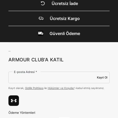
Ücretsiz İade
Ücretsiz Kargo
Güvenli Ödeme
Birleşik Krallık
Türkiye
Tümünü Gör
ARMOUR CLUB'A KATIL
E-posta Adresi *
Kayıt Ol
Kayıt olarak,
Gizlilik Politikası
ile
Hükümler ve Koşullar
'ı kabul etmiş sayılırsınız.
Ödeme Yöntemleri