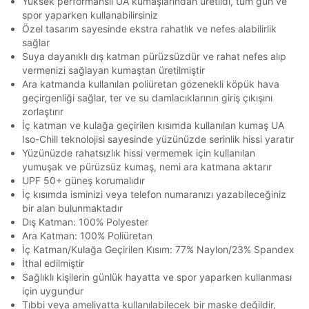
Yüksek performanslı UA kumaşlarından üretildi, tüm gün ve
Şifre*
spor yaparken kullanabilirsiniz
göster
Özel tasarım sayesinde ekstra rahatlık ve nefes alabilirlik
sağlar
Suya dayanıklı dış katman pürüzsüzdür ve rahat nefes alıp
En az 8 karakter
Bir küçük harf karakter
vermenizi sağlayan kumaştan üretilmiştir
Bir rakam
Bir büyük harf
Ara katmanda kullanılan poliüretan gözenekli köpük hava
En az 1 özel karakter
TAKSİT SEÇENEKLERİ
geçirgenliği sağlar, ter ve su damlacıklarının giriş çıkışını
Mağazada Bul
zorlaştırır
İç katman ve kulağa geçirilen kısımda kullanılan kumaş UA
Banka
Kart
Taksit
Aşağıdakileri okudum ve kabul ediyorum:
Siparişinizin durumu hakkında bilgi alabilmek için
Term Of Use
ipsum
sn
sn
Iso-Chill teknolojisi sayesinde yüzünüzde serinlik hissi yaratır
BEDEN TABLOSU
aşağıdaki bilgileri giriniz.
Kişisel verileriniz
Aydınlatma Metni
,
Hüküm ve Koşullar
Stok Bildirimi
Yüzünüzde rahatsızlık hissi vermemek için kullanılan
İşbankası
Maximum
6
uyarınca işlenecektir. Kişisel verilerimin Doğuş
E-posta Adresi *
yumuşak ve pürüzsüz kumaş, nemi ara katmana aktarır
Perakende Satış Giyim ve Aksesuar Ticaret A.Ş.
Akbank
Axess
4
SMS Onay Kodu
SMS Onay Kodu
UPF 50+ güneş korumalıdır
tarafından ticari elektronik ileti gönderilmesi amacıyla
Beden Seçin
Ürün stoklara geldiğinde
mail adresinize
İç kısımda isminizi veya telefon numaranızı yazabileceğiniz
işlenmesini kabul ediyorum.
Ziraat Bankası
Ziraat Bankası
4
Kapat
bildirim göndereceğiz.
bir alan bulunmaktadır
Sipariş Numaranız *
Bilgilerinizi güncellemek için lütfen telefonunuza SMS
Bilgilerinizi güncellemek için lütfen telefonunuza SMS
Kapat
Kapat
Sms
Dış Katman: 100% Polyester
QNB
QNB
4
ile gelen kodu girerek telefon numaranızı doğrulayın.
ile gelen kodu girerek telefon numaranızı doğrulayın.
Mağazada Bul
Ara Katman: 100% Poliüretan
E-mail
AnadoluBank
World
3
İç Katman/Kulağa Geçirilen Kısım: 77% Naylon/23% Spandex
Kapat
Çağrı Merkezi / Arama
İthal edilmiştir
Sorgula
Kişisel verilerimin Doğuş Perakende Satış Giyim ve
Sağlıklı kişilerin günlük hayatta ve spor yaparken kullanması
Aksesuar Ticaret A.Ş. bünyesinde yer alan
için uygundur
markalara ait ürünlerin bana özel pazarlanması ve
GÖNDER
GÖNDER
Tıbbi veya ameliyatta kullanılabilecek bir maske değildir,
Doğuş Grubu şirketlerinde bulunan pazarlama