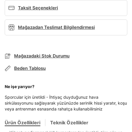
Taksit Seçenekleri
Şifremi Unuttum
Beni Hatırla
Mağazadan Teslimat Bilgilendirmesi
Giriş Yap
Ad*
Mağazadaki Stok Durumu
Soyad*
Beden Tablosu
Ne işe yarıyor?
Telefon Numarası*
Sporcular için üretildi - İhtiyaç duyduğunuz hava
sirkülasyonunu sağlayarak yüzünüzde serinlik hissi yaratır, koşu
veya antrenman esnasında rahatça kullanabilirsiniz
E-posta Adresi*
Ürün Özellikleri
Teknik Özellikler