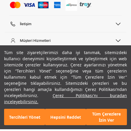
İletişim
Telefon Desteği
444 02 00
Müşteri Hizmetleri
Pazartesi - Cuma 09:00 - 18:00
E-posta
Sipariş Sorgulama
Tüm site ziyaretçilerimizi daha iyi tanımak, sitemizdeki
bilgi@underarmour.com
Hakkımızda
Bize Ulaşın
kullanıcı deneyimini kişiselleştirmek ve iyileştirmek için web
sitemizde çerezler kullanıyoruz. Çerez ayarlarınızı yönetmek
Teslimat Bilgileri
Ticari Bilgiler
için “Tercihleri Yönet” seçeneğine veya tüm çerezlerin
İşlem Rehberi
UA Sosyal Medya
Hükümler ve Koşullar
kullanımını kabul etmek için “Tüm Çerezlere İzin Ver”
İade ve Değişimler
Gizlilik Politikası
seçeneğine tıklayabilirsiniz. Sitemizdeki çerezleri ve bu
Instagram
Sıkça Sorulan Sorular
Çerez Politikası
çerezleri hangi amaçla kullandığımızı Çerez Politikası’ndan
Popüler Kategoriler
Facebook
Beden Rehberi
inceleyebilirsiniz.
Çerez Politikası'nı buradan
Kariyer
Twitter
Site Haritası
Erkek Basketbol Ayakkabısı
inceleyebilirsiniz.
Siyah
ETBİS
YouTube
Mağazalar
Çocuk Basketbol Ayakkabısı
Tüm Çerezlere
Armour Club
Erkek Eşofman
Tercihleri Yönet
Hepsini Reddet
GELINCE HABER VER
İzin Ver
Kadın Spor Sütyeni
Kadın Tayt