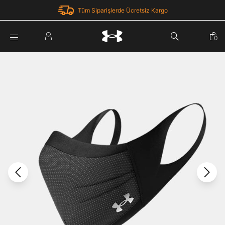
Tüm Siparişlerde Ücretsiz Kargo
Parola Yenileme
0
Giriş Yap
Parola yenileme isteği için e-posta adresinizi giriniz.
E-posta adresi
E-posta Adresi *
Şifre *
Parolayı Yenile
göster
Giriş Sayfasına Dön
Şifremi Unuttum
Zaten hesabın var mı? Giriş yap
Giriş Yap
Kayıt Ol
Under Armour'da yeni misiniz?
Üye Olmadan Devam Et