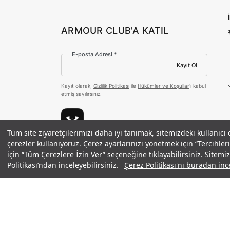
ARMOUR CLUB'A KATIL
E-posta Adresi *
Kayıt Ol
Kayıt olarak,
Gizlilik Politikası
ile
Hükümler ve Koşullar
'ı kabul
etmiş sayılırsınız.
Tüm site ziyaretçilerimizi daha iyi tanımak, sitemizdeki kullanıcı
Unisex UA 2'li Sportstyle Coton Sc
çerezler kullanıyoruz. Çerez ayarlarınızı yönetmek için “Tercihl
Ödeme Yöntemleri
1.490 TL
%30
için “Tüm Çerezlere İzin Ver” seçeneğine tıklayabilirsiniz. Sitem
indirim
1.043 TL
Politikası’ndan inceleyebilirsiniz.
Çerez Politikası'nı buradan ince
©2021 Under Armour, Inc.
Gizlilik Politikası
/
Çerez Politikası
/