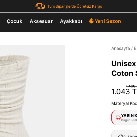
Tüm Siparişlerde Ücretsiz Kargo
Çocuk
Aksesuar
Ayakkabı
Yeni Sezon
Anasayfa
/
E
Unisex 
Coton 
1.490
1.043 
Materyal Ko
YARIN 
Bugün 20:0
2. Ürü