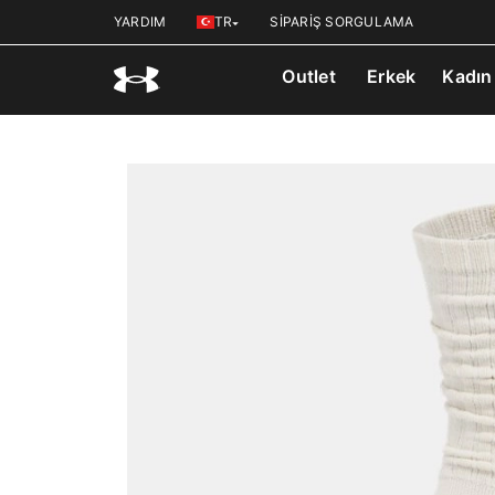
YARDIM
TR
SİPARİŞ SORGULAMA
Outlet
Erkek
Kadın