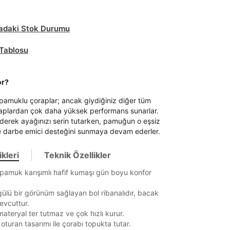
daki Stok Durumu
Tablosu
or?
 pamuklu çoraplar; ancak giydiğiniz diğer tüm
aplardan çok daha yüksek performans sunarlar.
 ederek ayağınızı serin tutarken, pamuğun o eşsiz
 darbe emici desteğini sunmaya devam ederler.
kleri
Teknik Özellikler
pamuk karışımlı hafif kumaşı gün boyu konfor
it
ülü bir görünüm sağlayan bol ribanalıdır, bacak
evcuttur.
materyal ter tutmaz ve çok hızlı kurur.
 oturan tasarımı ile çorabı topukta tutar.
Mağazada Bul