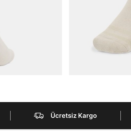
Şifre*
göster
En az 8 karakter
Bir küçük harf karakter
Bir rakam
Bir büyük harf
En az 1 özel karakter
Aşağıdakileri okudum ve kabul ediyorum:
Kişisel verileriniz
Aydınlatma Metni
,
Hüküm ve Koşullar
uyarınca işlenecektir. Kişisel verilerimin Doğuş
Perakende Satış Giyim ve Aksesuar Ticaret A.Ş.
tarafından ticari elektronik ileti gönderilmesi amacıyla
işlenmesini kabul ediyorum.
Sms
Ücretsiz Kargo
E-mail
Çağrı Merkezi / Arama
Kişisel verilerimin Doğuş Perakende Satış Giyim ve