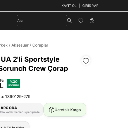
KAYIT OL
GIRIŞ YAP
0
rkek
/
Aksesuar
/
Çoraplar
UA 2'li Sportstyle
Scrunch Crew Çorap
 TL
%30
TL
indirim
du: 1390129-279
KARGODA
Ücretsiz Kargo
0'a kadar verilen siparişlerde
ne %50 İndirim