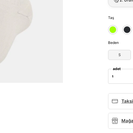
Taş
Beden
S
adet
1
Taksi
Parola Yenileme
Mağaz
Parola yenileme isteği için e-posta adresinizi giriniz.