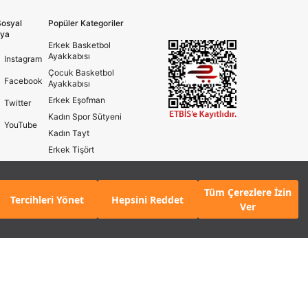
osyal
Popüler Kategoriler
ya
Erkek Basketbol
Ayakkabısı
Instagram
Çocuk Basketbol
Facebook
Ayakkabısı
Erkek Eşofman
Twitter
Kadın Spor Sütyeni
YouTube
Kadın Tayt
Erkek Tişört
Erkek Koşu Ayakkabısı
Kadın Koşu Ayakkabısı
Tüm Çerezlere İzin
KLE
Tercihleri Yönet
Hepsini Reddet
Ver