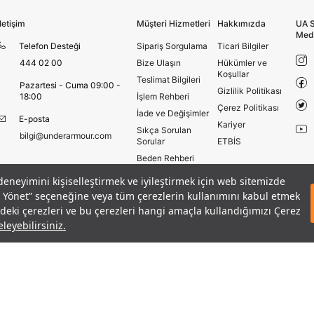
Aksesuar Ticaret A.Ş. bünyesinde yer alan
markalara ait ürünlerin bana özel pazarlanması ve
İletişim
Müşteri Hizmetleri
Hakkımızda
UA S
Doğuş Grubu şirketlerinde bulunan pazarlama
Med
Telefon Desteği
Sipariş Sorgulama
Ticari Bilgiler
verilerimin kişiselleştirilmiş reklamcılık faaliyeti
amacıyla işlenmesini kabul ediyorum.
444 02 00
Bize Ulaşın
Hükümler ve
Koşullar
Kimlik, iletişim ve müşteri işlem verilerimin alınan
Teslimat Bilgileri
Pazartesi - Cuma 09:00 -
internet sitesi altyapı hizmetlerinin sunucularının yurt
Gizlilik Politikası
18:00
İşlem Rehberi
dışında bulunması sebebiyle yurt dışında mukim
Çerez Politikası
İade ve Değişimler
Amazon Inc. ve Google LLC. ile paylaşılmasını kabul
E-posta
Kariyer
ediyorum.
Sıkça Sorulan
bilgi@underarmour.com
Sorular
ETBİS
Üye Ol
Beden Rehberi
Site Haritası
 deneyimini kişiselleştirmek ve iyileştirmek için web sitemizde
adet
runch Crew Çorap
Mağazalar
eri Yönet” seçeneğine veya tüm çerezlerin kullanımını kabul etmek
SEPETE E
1
Armour Club
izdeki çerezleri ve bu çerezleri hangi amaçla kullandığımızı Çerez
leyebilirsiniz.
Hüküm ve Koşullar
Çerezleri Yönet