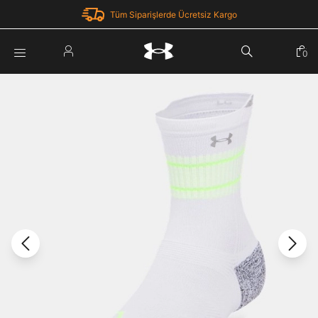
Tüm Siparişlerde Ücretsiz Kargo
Parola Yenileme
0
Giriş Yap
Parola yenileme isteği için e-posta adresinizi giriniz.
E-posta adresi
E-posta Adresi *
Şifre *
Parolayı Yenile
göster
Giriş Sayfasına Dön
Şifremi Unuttum
Zaten hesabın var mı? Giriş yap
Giriş Yap
Kayıt Ol
Under Armour'da yeni misiniz?
Üye Olmadan Devam Et