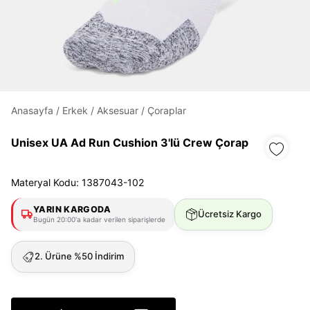
Daha hızlı ödeme.
Hızlı sipariş takibi.
Kolay iade ve değişim.
Anasayfa
/
Erkek
/
Aksesuar
/
Çoraplar
Giriş Yap
Kayıt Ol
Unisex UA Ad Run Cushion 3'lü Crew Çorap
Materyal Kodu: 1387043-102
E-posta
YARIN KARGODA
Ücretsiz Kargo
Bugün 20:00'a kadar verilen siparişlerde
Şifre
göster
2. Ürüne %50 İndirim
Şifremi Unuttum
Beni Hatırla