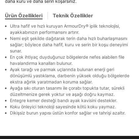
Stok Bildirimi
daha kuru ve daha serin koşarsınız.
İşbankası
Maximum
6
En az 8 karakter
Bir küçük harf karakter
E-posta Adresi *
Bir rakam
Bir büyük harf
Akbank
Axess
4
SMS Onay Kodu
SMS Onay Kodu
Ürün Özellikleri
Teknik Özellikler
En az 1 özel karakter
Beden Seçin
Ürün stoklara geldiğinde
mail adresinize
Ziraat Bankası
Ziraat Bankası
4
Kapat
bildirim göndereceğiz.
Ultra hafif ve hızlı kuruyan ArmourDry® iplik teknolojisi,
Sipariş Numaranız *
Bilgilerinizi güncellemek için lütfen telefonunuza SMS
Bilgilerinizi güncellemek için lütfen telefonunuza SMS
Kapat
Kapat
ayakkabınızın performansını artırır.
QNB
QNB
4
ile gelen kodu girerek telefon numaranızı doğrulayın.
ile gelen kodu girerek telefon numaranızı doğrulayın.
Aşağıdakileri okudum ve kabul ediyorum:
Mağazada Bul
Nemi eşit şekilde dağıtarak terin daha hızlı buharlaşmasını
AnadoluBank
World
3
Kişisel verileriniz
Aydınlatma Metni
,
Hüküm ve Koşullar
sağlar; böylece daha hafif, kuru ve serin bir koşu deneyimi
Kapat
uyarınca işlenecektir. Kişisel verilerimin Doğuş
sunar.
Sorgula
Perakende Satış Giyim ve Aksesuar Ticaret A.Ş.
En çok ihtiyaç duyduğunuz bölgelerde nefes alabilen file
tarafından ticari elektronik ileti gönderilmesi amacıyla
havalandırma kanalları bulunur.
işlenmesini kabul ediyorum.
GÖNDER
GÖNDER
Ayak tarağı ve parmak uçlarında bulunan enerji geri
Kapat
Sms
dönüşümlü yastıklama, darbenin yüksek olduğu bölgelerde
ekstra ağırlık yaratmadan koruma sağlar.
E-mail
Ayağa sıkı oturan tasarımı ile çorabı topukta tutar, sürekli
Çağrı Merkezi / Arama
düzeltmenize gerek yoktur ve aşağı doğru kaymaz.
Kişisel verilerimin Doğuş Perakende Satış Giyim ve
Entegre kemer desteği bandı ayak kavisini destekler.
Aksesuar Ticaret A.Ş. bünyesinde yer alan
Koku önleyici teknoloji sayesinde kötü koku yaymaz.
markalara ait ürünlerin bana özel pazarlanması ve
Dikişsiz burun yapısı üstün konfor sağlar ve tahrişi azaltır.
Doğuş Grubu şirketlerinde bulunan pazarlama
verilerimin kişiselleştirilmiş reklamcılık faaliyeti
amacıyla işlenmesini kabul ediyorum.
Kimlik, iletişim ve müşteri işlem verilerimin alınan