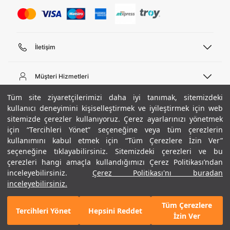
İletişim
Telefon Desteği
444 02 00
Müşteri Hizmetleri
Pazartesi - Cuma 09:00 - 18:00
E-posta
Sipariş Sorgulama
Tüm site ziyaretçilerimizi daha iyi tanımak, sitemizdeki
bilgi@underarmour.com
Hakkımızda
Bize Ulaşın
kullanıcı deneyimini kişiselleştirmek ve iyileştirmek için web
sitemizde çerezler kullanıyoruz. Çerez ayarlarınızı yönetmek
Teslimat Bilgileri
Ticari Bilgiler
için “Tercihleri Yönet” seçeneğine veya tüm çerezlerin
İşlem Rehberi
UA Sosyal Medya
Hükümler ve Koşullar
kullanımını kabul etmek için “Tüm Çerezlere İzin Ver”
İade ve Değişimler
Gizlilik Politikası
seçeneğine tıklayabilirsiniz. Sitemizdeki çerezleri ve bu
Instagram
Sıkça Sorulan Sorular
Çerez Politikası
çerezleri hangi amaçla kullandığımızı Çerez Politikası’ndan
Popüler Kategoriler
Facebook
Beden Rehberi
inceleyebilirsiniz.
Çerez Politikası'nı buradan
Kariyer
Twitter
Site Haritası
Erkek Basketbol Ayakkabısı
inceleyebilirsiniz.
+ 5 Renk
ETBİS
YouTube
Mağazalar
Çocuk Basketbol Ayakkabısı
Tüm Çerezlere
Armour Club
Erkek Eşofman
Tercihleri Yönet
Hepsini Reddet
GELINCE HABER VER
İzin Ver
Kadın Spor Sütyeni