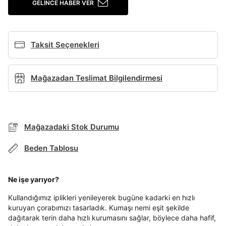
GELINCE HABER VER
Giriş Yap
Ad*
Taksit Seçenekleri
Soyad*
Mağazadan Teslimat Bilgilendirmesi
Telefon Numarası*
Mağazadaki Stok Durumu
Beden Tablosu
E-posta Adresi*
TAKSİT SEÇENEKLERİ
Ne işe yarıyor?
Mağazada Bul
Şifre*
Kullandığımız iplikleri yenileyerek bugüne kadarki en hızlı
göster
kuruyan çorabımızı tasarladık. Kumaşı nemi eşit şekilde
Banka
Kart
Taksit
Siparişinizin durumu hakkında bilgi alabilmek için
Term Of Use
ipsum
sn
sn
dağıtarak terin daha hızlı kurumasını sağlar, böylece daha hafif,
BEDEN TABLOSU
aşağıdaki bilgileri giriniz.