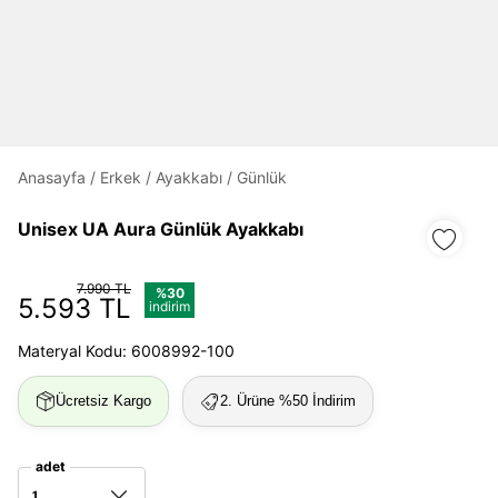
Daha hızlı ödeme.
Hızlı sipariş takibi.
Kolay iade ve değişim.
Giriş Yap
Kayıt Ol
Anasayfa
/
Erkek
/
Ayakkabı
/
Günlük
Unisex UA Aura Günlük Ayakkabı
E-posta
7.990 TL
%30
5.593 TL
indirim
Şifre
Materyal Kodu: 6008992-100
göster
Ücretsiz Kargo
2. Ürüne %50 İndirim
Şifremi Unuttum
Beni Hatırla
adet
Giriş Yap
1