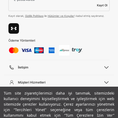
ediyorum.
Kayıt Ol
Üye Ol
Kayıt olarak,
Gizlilik Politikası
ile
Hükümler ve Koşullar
'ı kabul etmiş sayılırsınız.
Birleşik Krallık
Türkiye
Ödeme Yöntemleri
Tümünü Gör
İletişim
Telefon Desteği
444 02 00
Müşteri Hizmetleri
Pazartesi - Cuma 09:00 - 18:00
E-posta
Sipariş Sorgulama
Tüm site ziyaretçilerimizi daha iyi tanımak, sitemizdeki
bilgi@underarmour.com
Hakkımızda
Bize Ulaşın
kullanıcı deneyimini kişiselleştirmek ve iyileştirmek için web
sitemizde çerezler kullanıyoruz. Çerez ayarlarınızı yönetmek
Teslimat Bilgileri
Ticari Bilgiler
için “Tercihleri Yönet” seçeneğine veya tüm çerezlerin
İşlem Rehberi
UA Sosyal Medya
Hükümler ve Koşullar
kullanımını kabul etmek için “Tüm Çerezlere İzin Ver”
İade ve Değişimler