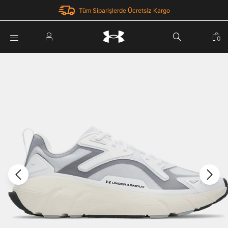
Tüm Siparişlerde Ücretsiz Kargo
Parola Yenileme
0
Giriş Yap
Parola yenileme isteği için e-posta adresinizi giriniz.
E-posta adresi
E-posta Adresi *
Şifre *
Parolayı Yenile
göster
Giriş Sayfasına Dön
Şifremi Unuttum
Zaten hesabın var mı? Giriş yap
Giriş Yap
Kayıt Ol
Under Armour'da yeni misiniz?
Üye Olmadan Devam Et