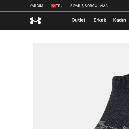
YARDIM
TR
SİPARİŞ SORGULAMA
Outlet
Erkek
Kadın