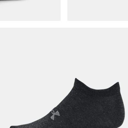
Ad*
Soyad*
Telefon Numarası*
E-posta Adresi*
Şifre*
göster
En az 8 karakter
Bir küçük harf karakter
Bir rakam
Bir büyük harf
En az 1 özel karakter
Aşağıdakileri okudum ve kabul ediyorum: