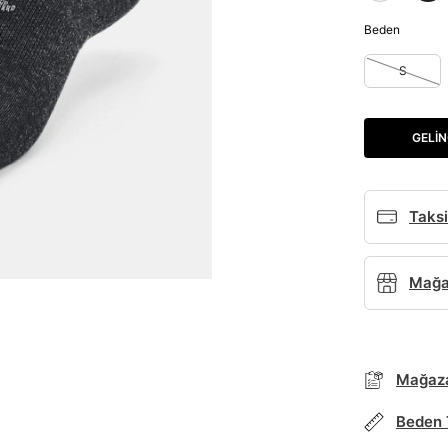
Beden
S
GELIN
Taksi
Mağaz
Mağaza
Beden 