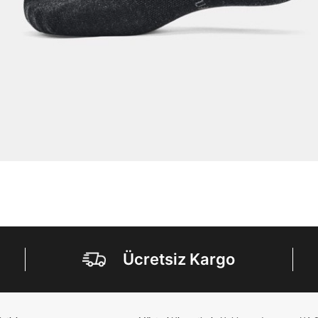
Kişisel verileriniz
Aydınlatma Metni
,
Hüküm ve Koşullar
uyarınca işlenecektir. Kişisel verilerimin Doğuş
Perakende Satış Giyim ve Aksesuar Ticaret A.Ş.
tarafından ticari elektronik ileti gönderilmesi amacıyla
işlenmesini kabul ediyorum.
Sms
E-mail
Çağrı Merkezi / Arama
Kişisel verilerimin Doğuş Perakende Satış Giyim ve
Aksesuar Ticaret A.Ş. bünyesinde yer alan
markalara ait ürünlerin bana özel pazarlanması ve
Doğuş Grubu şirketlerinde bulunan pazarlama
verilerimin kişiselleştirilmiş reklamcılık faaliyeti
amacıyla işlenmesini kabul ediyorum.
Kimlik, iletişim ve müşteri işlem verilerimin alınan
internet sitesi altyapı hizmetlerinin sunucularının yurt
dışında bulunması sebebiyle yurt dışında mukim
Ücretsiz Kargo
Amazon Inc. ve Google LLC. ile paylaşılmasını kabul
ediyorum.
Üye Ol