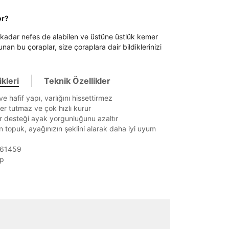
or?
 kadar nefes de alabilen ve üstüne üstlük kemer
nan bu çoraplar, size çoraplara dair bildiklerinizi
kleri
Teknik Özellikler
ve hafif yapı, varlığını hissettirmez
r tutmaz ve çok hızlı kurur
r desteği ayak yorgunluğunu azaltır
 topuk, ayağınızın şeklini alarak daha iyi uyum
1361459
ap