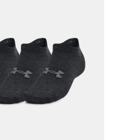
it
Mağazada Bul
z.