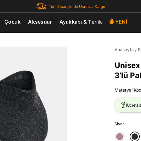
Tüm Siparişlerde Ücretsiz Kargo
Çocuk
Aksesuar
Ayakkabı & Terlik
YENİ
Anasayfa
/
E
Unisex
3’lü P
Materyal Ko
Ücretsi
Siyah