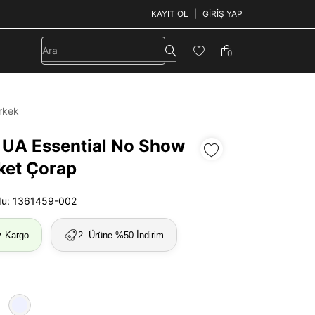
KAYIT OL
GIRIŞ YAP
0
rkek
 UA Essential No Show
aket Çorap
du: 1361459-002
z Kargo
2. Ürüne %50 İndirim