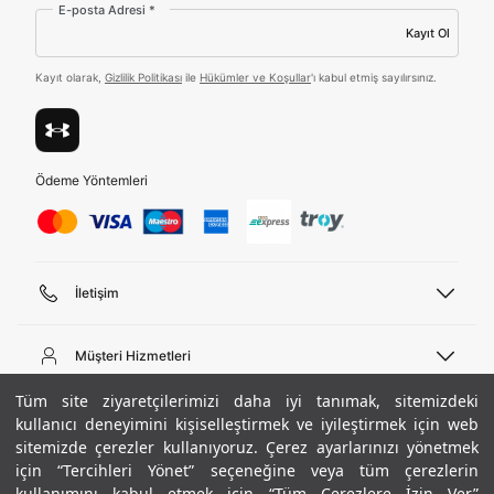
E-posta Adresi *
ediyorum.
Kayıt Ol
Üye Ol
Kayıt olarak,
Gizlilik Politikası
ile
Hükümler ve Koşullar
'ı kabul etmiş sayılırsınız.
Birleşik Krallık
Türkiye
Ödeme Yöntemleri
Tümünü Gör
İletişim
Telefon Desteği
444 02 00
Müşteri Hizmetleri
Pazartesi - Cuma 09:00 - 18:00
E-posta
Sipariş Sorgulama
Tüm site ziyaretçilerimizi daha iyi tanımak, sitemizdeki
bilgi@underarmour.com
Hakkımızda
Bize Ulaşın
kullanıcı deneyimini kişiselleştirmek ve iyileştirmek için web
sitemizde çerezler kullanıyoruz. Çerez ayarlarınızı yönetmek
Teslimat Bilgileri
Ticari Bilgiler
için “Tercihleri Yönet” seçeneğine veya tüm çerezlerin
İşlem Rehberi
UA Sosyal Medya
Hükümler ve Koşullar
kullanımını kabul etmek için “Tüm Çerezlere İzin Ver”