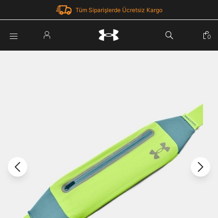
Tüm Siparişlerde Ücretsiz Kargo
Parola Yenileme
0
Giriş Yap
Parola yenileme isteği için e-posta adresinizi giriniz.
E-posta adresi
E-posta Adresi *
Şifre *
Parolayı Yenile
göster
Giriş Sayfasına Dön
Şifremi Unuttum
Zaten hesabın var mı? Giriş yap
Giriş Yap
Kayıt Ol
Under Armour'da yeni misiniz?
Üye Olmadan Devam Et