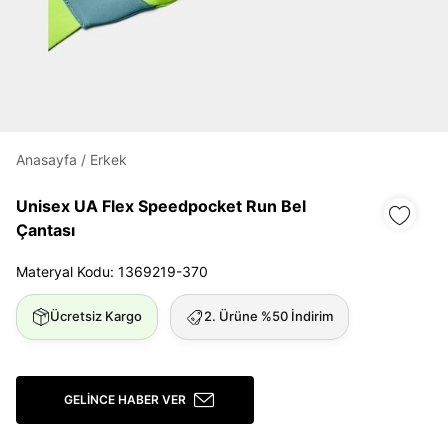
Daha hızlı ödeme.
Hızlı sipariş takibi.
Kolay iade ve değişim.
Giriş Yap
Kayıt Ol
Anasayfa
/
Erkek
Unisex UA Flex Speedpocket Run Bel
E-posta
Çantası
Materyal Kodu: 1369219-370
Şifre
Ücretsiz Kargo
2. Ürüne %50 İndirim
göster
Şifremi Unuttum
Beni Hatırla
GELINCE HABER VER
Giriş Yap