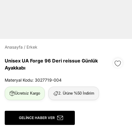
Daha hızlı ödeme.
Hızlı sipariş takibi.
Kolay iade ve değişim.
Anasayfa
/
Erkek
Giriş Yap
Kayıt Ol
Unisex UA Forge 96 Deri reissue Günlük
Ayakkabı
E-posta
Materyal Kodu: 3027719-004
Ücretsiz Kargo
2. Ürüne %50 İndirim
Şifre
göster
Şifremi Unuttum
Beni Hatırla
GELINCE HABER VER