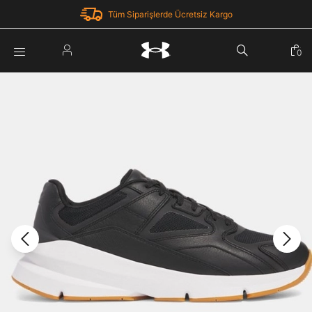
Tüm Siparişlerde Ücretsiz Kargo
Parola Yenileme
0
Giriş Yap
Parola yenileme isteği için e-posta adresinizi giriniz.
E-posta adresi
E-posta Adresi *
Şifre *
Parolayı Yenile
göster
Giriş Sayfasına Dön
Şifremi Unuttum
Zaten hesabın var mı? Giriş yap
Giriş Yap
Kayıt Ol
Under Armour'da yeni misiniz?
Üye Olmadan Devam Et