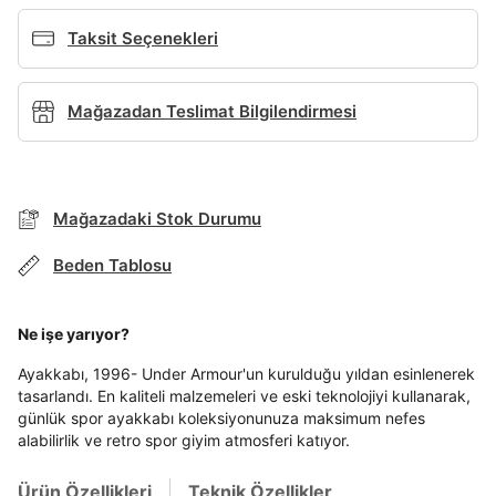
Giriş Yap
Ad*
Taksit Seçenekleri
Mağazadan Teslimat Bilgilendirmesi
Soyad*
Telefon Numarası*
Mağazadaki Stok Durumu
BEDEN TABLOSU
Beden Tablosu
E-posta Adresi*
TAKSİT SEÇENEKLERİ
Ne işe yarıyor?
Mağazada Bul
Ayakkabı, 1996- Under Armour'un kurulduğu yıldan esinlenerek
Banka
Kart
Taksit
Siparişinizin durumu hakkında bilgi alabilmek için
Term Of Use
ipsum
sn
sn
Şifre*
aşağıdaki bilgileri giriniz.
tasarlandı. En kaliteli malzemeleri ve eski teknolojiyi kullanarak,
Stok Bildirimi
İşbankası
Maximum
6
günlük spor ayakkabı koleksiyonunuza maksimum nefes
göster
E-posta Adresi *
alabilirlik ve retro spor giyim atmosferi katıyor.
Akbank
Axess
4
SMS Onay Kodu
SMS Onay Kodu
Beden Seçin
Ürün stoklara geldiğinde
mail adresinize
En az 8 karakter
Bir küçük harf karakter
Ziraat Bankası
Ziraat Bankası
4
Ürün Özellikleri
Teknik Özellikler