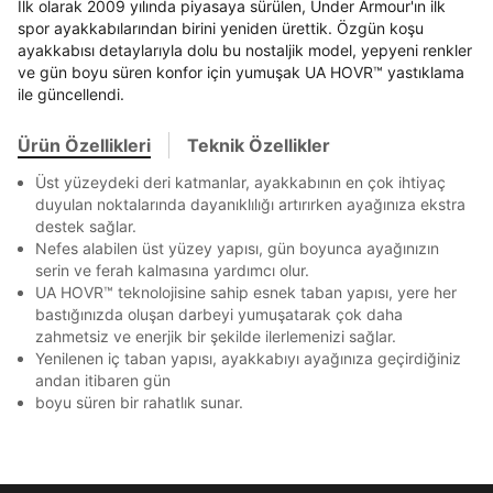
Stok Bildirimi
İlk olarak 2009 yılında piyasaya sürülen, Under Armour'ın ilk
İşbankası
Maximum
6
En az 8 karakter
Bir küçük harf karakter
E-posta Adresi *
spor ayakkabılarından birini yeniden ürettik. Özgün koşu
Bir rakam
Bir büyük harf
Akbank
Axess
4
SMS Onay Kodu
SMS Onay Kodu
ayakkabısı detaylarıyla dolu bu nostaljik model, yepyeni renkler
En az 1 özel karakter
Beden Seçin
Ürün stoklara geldiğinde
mail adresinize
ve gün boyu süren konfor için yumuşak UA HOVR™ yastıklama
Ziraat Bankası
Ziraat Bankası
4
bildirim göndereceğiz.
Sipariş Numaranız *
ile güncellendi.
Bilgilerinizi güncellemek için lütfen telefonunuza SMS
Bilgilerinizi güncellemek için lütfen telefonunuza SMS
Kapat
Kapat
QNB
QNB
4
ile gelen kodu girerek telefon numaranızı doğrulayın.
ile gelen kodu girerek telefon numaranızı doğrulayın.
Aşağıdakileri okudum ve kabul ediyorum:
Mağazada Bul
Ürün Özellikleri
Teknik Özellikler
AnadoluBank
World
3
Kişisel verileriniz
Aydınlatma Metni
,
Hüküm ve Koşullar
Kapat
uyarınca işlenecektir. Kişisel verilerimin Doğuş
Üst yüzeydeki deri katmanlar, ayakkabının en çok ihtiyaç
Sorgula
Perakende Satış Giyim ve Aksesuar Ticaret A.Ş.
duyulan noktalarında dayanıklılığı artırırken ayağınıza ekstra
tarafından ticari elektronik ileti gönderilmesi amacıyla
destek sağlar.
işlenmesini kabul ediyorum.
GÖNDER
GÖNDER
Nefes alabilen üst yüzey yapısı, gün boyunca ayağınızın
Kapat
Sms
serin ve ferah kalmasına yardımcı olur.
UA HOVR™ teknolojisine sahip esnek taban yapısı, yere her
E-mail
bastığınızda oluşan darbeyi yumuşatarak çok daha
Çağrı Merkezi / Arama
zahmetsiz ve enerjik bir şekilde ilerlemenizi sağlar.
Kişisel verilerimin Doğuş Perakende Satış Giyim ve
Yenilenen iç taban yapısı, ayakkabıyı ayağınıza geçirdiğiniz
Aksesuar Ticaret A.Ş. bünyesinde yer alan
andan itibaren gün
markalara ait ürünlerin bana özel pazarlanması ve
boyu süren bir rahatlık sunar.
Doğuş Grubu şirketlerinde bulunan pazarlama
Kapat
verilerimin kişiselleştirilmiş reklamcılık faaliyeti
amacıyla işlenmesini kabul ediyorum.
Kimlik, iletişim ve müşteri işlem verilerimin alınan