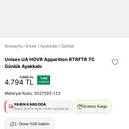
Daha hızlı ödeme.
Hızlı sipariş takibi.
Kolay iade ve değişim.
Anasayfa
/
Erkek
/
Ayakkabı
/
Günlük
Giriş Yap
Kayıt Ol
Unisex UA HOVR Apparition RTRFTR TC
Günlük Ayakkabı
E-posta
7.990 TL
%40
4.794 TL
indirim
Materyal Kodu: 3027595-123
Şifre
YARIN KARGODA
göster
Ücretsiz Kargo
Bugün 20:00'a kadar verilen siparişlerde
Şifremi Unuttum
Beni Hatırla
2. Ürüne %50 İndirim