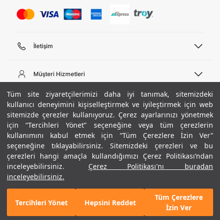
İletişim
Telefon Desteği
444 02 00
Müşteri Hizmetleri
Pazartesi - Cuma 09:00 - 18:00
E-posta
Sipariş Sorgulama
Tüm site ziyaretçilerimizi daha iyi tanımak, sitemizdeki
bilgi@underarmour.com
Hakkımızda
Bize Ulaşın
kullanıcı deneyimini kişiselleştirmek ve iyileştirmek için web
sitemizde çerezler kullanıyoruz. Çerez ayarlarınızı yönetmek
Teslimat Bilgileri
Ticari Bilgiler
için “Tercihleri Yönet” seçeneğine veya tüm çerezlerin
İşlem Rehberi
UA Sosyal Medya
Hükümler ve Koşullar
kullanımını kabul etmek için “Tüm Çerezlere İzin Ver”
İade ve Değişimler
Gizlilik Politikası
seçeneğine tıklayabilirsiniz. Sitemizdeki çerezleri ve bu
Instagram
Sıkça Sorulan Sorular
Çerez Politikası
çerezleri hangi amaçla kullandığımızı Çerez Politikası’ndan
Popüler Kategoriler
Facebook
Beden Rehberi
inceleyebilirsiniz.
Çerez Politikası'nı buradan
Kariyer
Twitter
Site Haritası
Erkek Basketbol Ayakkabısı
inceleyebilirsiniz.
+ 15 Renk
ETBİS
YouTube
Mağazalar
Çocuk Basketbol Ayakkabısı
Tüm Çerezlere
Armour Club
Erkek Eşofman
Tercihleri Yönet
Hepsini Reddet
7.990 TL
%40
SEPETE EKLE
İzin Ver
indirim
4.794 TL
Kadın Spor Sütyeni