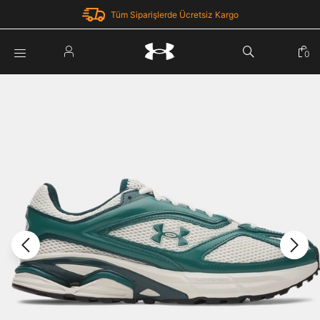
Tüm Siparişlerde Ücretsiz Kargo
Parola Yenileme
0
Giriş Yap
Parola yenileme isteği için e-posta adresinizi giriniz.
E-posta adresi
E-posta Adresi *
Şifre *
Parolayı Yenile
göster
Giriş Sayfasına Dön
Şifremi Unuttum
Zaten hesabın var mı? Giriş yap
Giriş Yap
Kayıt Ol
Under Armour'da yeni misiniz?
Üye Olmadan Devam Et