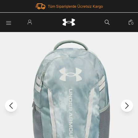
Tüm Siparişlerde Ücretsiz Kargo
Parola Yenileme
0
Giriş Yap
Parola yenileme isteği için e-posta adresinizi giriniz.
E-posta adresi
E-posta Adresi *
Şifre *
Parolayı Yenile
göster
Giriş Sayfasına Dön
Şifremi Unuttum
Zaten hesabın var mı? Giriş yap
Giriş Yap
Kayıt Ol
Under Armour'da yeni misiniz?
Üye Olmadan Devam Et