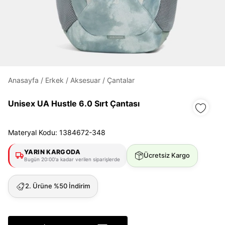
Daha hızlı ödeme.
Hızlı sipariş takibi.
Kolay iade ve değişim.
Anasayfa
/
Erkek
/
Aksesuar
/
Çantalar
Giriş Yap
Kayıt Ol
Unisex UA Hustle 6.0 Sırt Çantası
E-posta
Materyal Kodu: 1384672-348
YARIN KARGODA
Ücretsiz Kargo
Şifre
Bugün 20:00'a kadar verilen siparişlerde
göster
2. Ürüne %50 İndirim
Şifremi Unuttum
Beni Hatırla
Giriş Yap