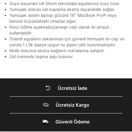
Bilgilerinizi güncellemek için lütfen telefonunuza SMS
Bilgilerinizi güncellemek için lütfen telefonunuza SMS
Bir rakam
Bir büyük harf
Kapat
Kapat
Suya dayanıklı UA Storm teknolojisi eşyalarınızı kuru tutar.
QNB
QNB
4
ile gelen kodu girerek telefon numaranızı doğrulayın.
ile gelen kodu girerek telefon numaranızı doğrulayın.
En az 1 özel karakter
Yumuşak dokulu üst kaplama ekstra dayanıklılık sağlar.
AnadoluBank
World
3
Yumuşak astarlı laptop gözüne 16" MacBook Pro® veya
Kapat
benzer büyüklükteki cihazlar sığar.
Sorgula
Aşağıdakileri okudum ve kabul ediyorum:
İkinci bölme ayakkabı/çamaşır cebi olarak iki amaçlı
kullanılabilir.
Kişisel verileriniz
Aydınlatma Metni
,
Hüküm ve Koşullar
uyarınca işlenecektir. Kişisel verilerimin Doğuş
GÖNDER
GÖNDER
Önemli eşyaların saklanması için güvenli fermuarlı ön cep ve
Perakende Satış Giyim ve Aksesuar Ticaret A.Ş.
yanda 1 L'lik şişeye uygun su şişesi cebi bulunmaktadır.
Kapat
tarafından ticari elektronik ileti gönderilmesi amacıyla
Molle dokuma ekstra bağlantı noktalarına sahiptir.
işlenmesini kabul ediyorum.
Üst kısmında taşıma sapı bulunur.
Sms
E-mail
Çağrı Merkezi / Arama
Kişisel verilerimin Doğuş Perakende Satış Giyim ve
Ücretsiz İade
Aksesuar Ticaret A.Ş. bünyesinde yer alan
markalara ait ürünlerin bana özel pazarlanması ve
Doğuş Grubu şirketlerinde bulunan pazarlama
DOĞRU UNDER
Ücretsiz Kargo
verilerimin kişiselleştirilmiş reklamcılık faaliyeti
amacıyla işlenmesini kabul ediyorum.
ARMOUR SİTESİNDE
Kimlik, iletişim ve müşteri işlem verilerimin alınan
Güvenli Ödeme
MİSİNİZ?
internet sitesi altyapı hizmetlerinin sunucularının yurt
dışında bulunması sebebiyle yurt dışında mukim