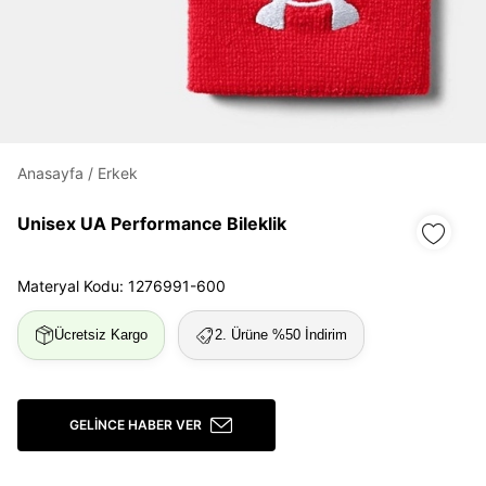
Daha hızlı ödeme.
Hızlı sipariş takibi.
Kolay iade ve değişim.
Giriş Yap
Kayıt Ol
Anasayfa
/
Erkek
Unisex UA Performance Bileklik
E-posta
Materyal Kodu: 1276991-600
Şifre
Ücretsiz Kargo
2. Ürüne %50 İndirim
göster
Şifremi Unuttum
Beni Hatırla
GELINCE HABER VER
Giriş Yap