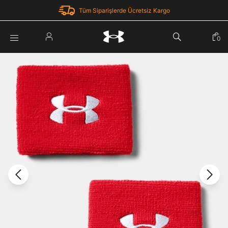
Tüm Siparişlerde Ücretsiz Kargo
Parola Yenileme
0
Giriş Yap
Parola yenileme isteği için e-posta adresinizi giriniz.
E-posta adresi
E-posta Adresi *
Şifre *
Parolayı Yenile
göster
Giriş Sayfasına Dön
Şifremi Unuttum
Zaten hesabın var mı? Giriş yap
Giriş Yap
Kayıt Ol
Under Armour'da yeni misiniz?
Üye Olmadan Devam Et