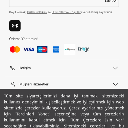
Kayıt Ol
ediyorum.
Kayıt olarak,
Gizlilik Politikası
ile
Hükümler ve Koşullar
'ı kabul etmiş sayılırsınız.
Üye Ol
Birleşik Krallık
Türkiye
Ödeme Yöntemleri
Tümünü Gör
İletişim
Telefon Desteği
444 02 00
Müşteri Hizmetleri
Pazartesi - Cuma 09:00 - 18:00
E-posta
Sipariş Sorgulama
Tüm site ziyaretçilerimizi daha iyi tanımak, sitemizdeki
bilgi@underarmour.com
Hakkımızda
Bize Ulaşın
kullanıcı deneyimini kişiselleştirmek ve iyileştirmek için web
sitemizde çerezler kullanıyoruz. Çerez ayarlarınızı yönetmek
Teslimat Bilgileri
Ticari Bilgiler
için “Tercihleri Yönet” seçeneğine veya tüm çerezlerin
İşlem Rehberi
UA Sosyal Medya
Hükümler ve Koşullar
kullanımını kabul etmek için “Tüm Çerezlere İzin Ver”
İade ve Değişimler
Gizlilik Politikası
seçeneğine tıklayabilirsiniz. Sitemizdeki çerezleri ve bu
Instagram