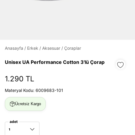
Daha hızlı ödeme.
Hızlı sipariş takibi.
Kolay iade ve değişim.
Anasayfa
/
Erkek
/
Aksesuar
/
Çoraplar
Giriş Yap
Kayıt Ol
Unisex UA Performance Cotton 3'lü Çorap
E-posta
1.290 TL
Materyal Kodu: 6009683-101
Şifre
Ücretsiz Kargo
göster
Şifremi Unuttum
Beni Hatırla
adet
1