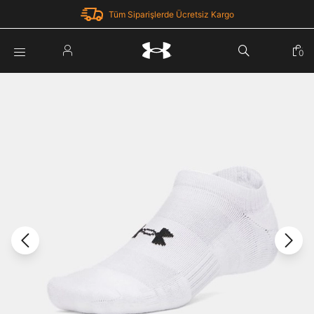
Tüm Siparişlerde Ücretsiz Kargo
Parola Yenileme
0
Giriş Yap
Parola yenileme isteği için e-posta adresinizi giriniz.
E-posta adresi
E-posta Adresi *
Şifre *
Parolayı Yenile
göster
Giriş Sayfasına Dön
Şifremi Unuttum
Zaten hesabın var mı? Giriş yap
Giriş Yap
Kayıt Ol
Under Armour'da yeni misiniz?
Üye Olmadan Devam Et