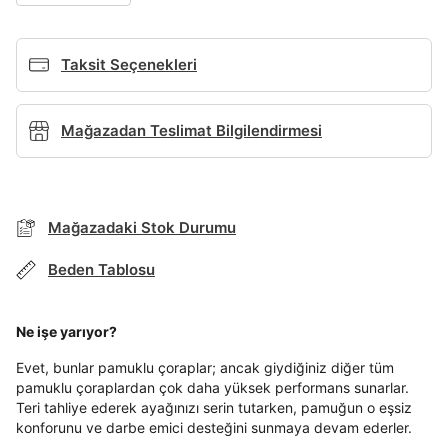
Giriş Yap
Ad*
Taksit Seçenekleri
Soyad*
Mağazadan Teslimat Bilgilendirmesi
Telefon Numarası*
Mağazadaki Stok Durumu
Beden Tablosu
E-posta Adresi*
TAKSİT SEÇENEKLERİ
Mağazada Bul
Ne işe yarıyor?
Banka
Kart
Taksit
Siparişinizin durumu hakkında bilgi alabilmek için
Şifre*
Term Of Use
ipsum
sn
sn
Evet, bunlar pamuklu çoraplar; ancak giydiğiniz diğer tüm
BEDEN TABLOSU
aşağıdaki bilgileri giriniz.
göster
Stok Bildirimi
pamuklu çoraplardan çok daha yüksek performans sunarlar.
İşbankası
Maximum
6
E-posta Adresi *
Teri tahliye ederek ayağınızı serin tutarken, pamuğun o eşsiz
Akbank
Axess
4
SMS Onay Kodu
SMS Onay Kodu
konforunu ve darbe emici desteğini sunmaya devam ederler.
En az 8 karakter
Bir küçük harf karakter
Beden Seçin
Ürün stoklara geldiğinde
mail adresinize