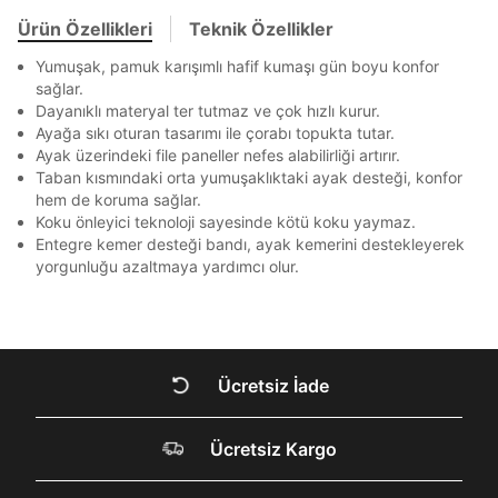
Ziraat Bankası
Ziraat Bankası
4
Bir rakam
Bir büyük harf
Kapat
bildirim göndereceğiz.
Sipariş Numaranız *
Bilgilerinizi güncellemek için lütfen telefonunuza SMS
Bilgilerinizi güncellemek için lütfen telefonunuza SMS
Ürün Özellikleri
Teknik Özellikler
En az 1 özel karakter
Kapat
Kapat
QNB
QNB
4
ile gelen kodu girerek telefon numaranızı doğrulayın.
ile gelen kodu girerek telefon numaranızı doğrulayın.
Mağazada Bul
Yumuşak, pamuk karışımlı hafif kumaşı gün boyu konfor
AnadoluBank
World
3
sağlar.
Kapat
Aşağıdakileri okudum ve kabul ediyorum:
Dayanıklı materyal ter tutmaz ve çok hızlı kurur.
Sorgula
Ayağa sıkı oturan tasarımı ile çorabı topukta tutar.
Kişisel verileriniz
Aydınlatma Metni
,
Hüküm ve Koşullar
uyarınca işlenecektir. Kişisel verilerimin Doğuş
Ayak üzerindeki file paneller nefes alabilirliği artırır.
GÖNDER
GÖNDER
Perakende Satış Giyim ve Aksesuar Ticaret A.Ş.
Taban kısmındaki orta yumuşaklıktaki ayak desteği, konfor
tarafından ticari elektronik ileti gönderilmesi amacıyla
Kapat
hem de koruma sağlar.
işlenmesini kabul ediyorum.
Koku önleyici teknoloji sayesinde kötü koku yaymaz.
Entegre kemer desteği bandı, ayak kemerini destekleyerek
Sms
yorgunluğu azaltmaya yardımcı olur.
E-mail
Çağrı Merkezi / Arama
Kişisel verilerimin Doğuş Perakende Satış Giyim ve
Aksesuar Ticaret A.Ş. bünyesinde yer alan
markalara ait ürünlerin bana özel pazarlanması ve
Ücretsiz İade
Doğuş Grubu şirketlerinde bulunan pazarlama
verilerimin kişiselleştirilmiş reklamcılık faaliyeti
DOĞRU UNDER
amacıyla işlenmesini kabul ediyorum.
Ücretsiz Kargo
Kimlik, iletişim ve müşteri işlem verilerimin alınan
ARMOUR SİTESİNDE
internet sitesi altyapı hizmetlerinin sunucularının yurt