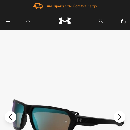
Tüm Siparişlerde Ücretsiz Kargo
Parola Yenileme
0
Giriş Yap
Parola yenileme isteği için e-posta adresinizi giriniz.
E-posta adresi
E-posta Adresi *
Şifre *
Parolayı Yenile
göster
Giriş Sayfasına Dön
Şifremi Unuttum
Zaten hesabın var mı? Giriş yap
Giriş Yap
Kayıt Ol
Under Armour'da yeni misiniz?
Üye Olmadan Devam Et