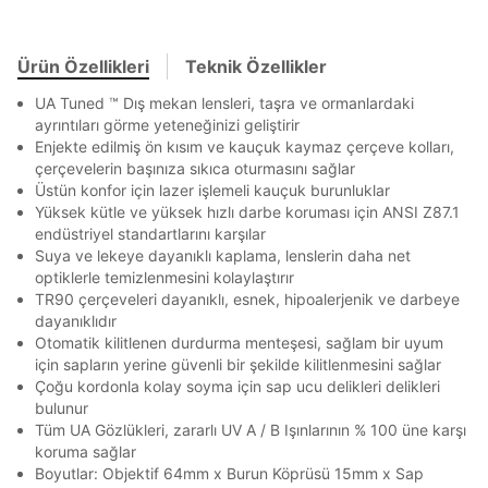
göster
Ürün Özellikleri
Teknik Özellikler
TAKSİT SEÇENEKLERİ
En az 8 karakter
Bir küçük harf karakter
Bir rakam
Bir büyük harf
UA Tuned ™ Dış mekan lensleri, taşra ve ormanlardaki
En az 1 özel karakter
Mağazada Bul
ayrıntıları görme yeteneğinizi geliştirir
Banka
Kart
Taksit
Siparişinizin durumu hakkında bilgi alabilmek için
Term Of Use
ipsum
Enjekte edilmiş ön kısım ve kauçuk kaymaz çerçeve kolları,
sn
sn
BEDEN TABLOSU
aşağıdaki bilgileri giriniz.
çerçevelerin başınıza sıkıca oturmasını sağlar
Stok Bildirimi
İşbankası
Maximum
6
Aşağıdakileri okudum ve kabul ediyorum:
Üstün konfor için lazer işlemeli kauçuk burunluklar
E-posta Adresi *
Kişisel verileriniz
Aydınlatma Metni
,
Hüküm ve Koşullar
Akbank
Axess
4
SMS Onay Kodu
SMS Onay Kodu
Yüksek kütle ve yüksek hızlı darbe koruması için ANSI Z87.1
uyarınca işlenecektir. Kişisel verilerimin Doğuş
Ürün stoklara geldiğinde
mail adresinize
endüstriyel standartlarını karşılar
Ziraat Bankası
Ziraat Bankası
4
Perakende Satış Giyim ve Aksesuar Ticaret A.Ş.
Mağazada Bul
Suya ve lekeye dayanıklı kaplama, lenslerin daha net
Kapat
bildirim göndereceğiz.
Sipariş Numaranız *
Bilgilerinizi güncellemek için lütfen telefonunuza SMS
Bilgilerinizi güncellemek için lütfen telefonunuza SMS
tarafından ticari elektronik ileti gönderilmesi amacıyla
Kapat
Kapat
optiklerle temizlenmesini kolaylaştırır
QNB
QNB
4
ile gelen kodu girerek telefon numaranızı doğrulayın.
ile gelen kodu girerek telefon numaranızı doğrulayın.
işlenmesini kabul ediyorum.
TR90 çerçeveleri dayanıklı, esnek, hipoalerjenik ve darbeye
AnadoluBank
World
3
Sms
dayanıklıdır
Kapat
Otomatik kilitlenen durdurma menteşesi, sağlam bir uyum
E-mail
Sorgula
için sapların yerine güvenli bir şekilde kilitlenmesini sağlar
Çağrı Merkezi / Arama
Çoğu kordonla kolay soyma için sap ucu delikleri delikleri
Kişisel verilerimin Doğuş Perakende Satış Giyim ve
GÖNDER
GÖNDER
bulunur
Aksesuar Ticaret A.Ş. bünyesinde yer alan
Tüm UA Gözlükleri, zararlı UV A / B Işınlarının % 100 üne karşı
Kapat
markalara ait ürünlerin bana özel pazarlanması ve
koruma sağlar
Doğuş Grubu şirketlerinde bulunan pazarlama
Boyutlar: Objektif 64mm x Burun Köprüsü 15mm x Sap
verilerimin kişiselleştirilmiş reklamcılık faaliyeti