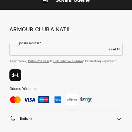
Güvenli Ödeme
Birleşik Krallık
Türkiye
ARMOUR CLUB'A KATIL
Tümünü Gör
E-posta Adresi *
Kayıt Ol
Kayıt olarak,
Gizlilik Politikası
ile
Hükümler ve Koşullar
'ı kabul etmiş sayılırsınız.
Ödeme Yöntemleri
İletişim
Telefon Desteği