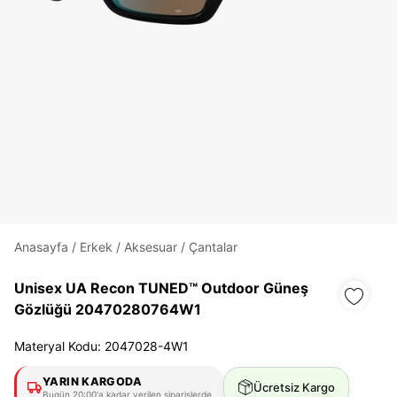
Daha hızlı ödeme.
Hızlı sipariş takibi.
Kolay iade ve değişim.
Giriş Yap
Kayıt Ol
Anasayfa
/
Erkek
/
Aksesuar
/
Çantalar
E-posta
Unisex UA Recon TUNED™ Outdoor Güneş
Gözlüğü 20470280764W1
Materyal Kodu: 2047028-4W1
Şifre
göster
YARIN KARGODA
Ücretsiz Kargo
Bugün 20:00'a kadar verilen siparişlerde