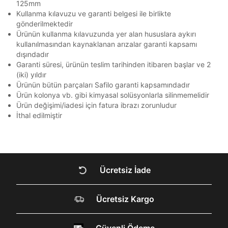
125mm
amacıyla işlenmesini kabul ediyorum.
Kullanma kılavuzu ve garanti belgesi ile birlikte
Kimlik, iletişim ve müşteri işlem verilerimin alınan
gönderilmektedir
internet sitesi altyapı hizmetlerinin sunucularının yurt
Ürünün kullanma kılavuzunda yer alan hususlara aykırı
dışında bulunması sebebiyle yurt dışında mukim
kullanılmasından kaynaklanan arızalar garanti kapsamı
Amazon Inc. ve Google LLC. ile paylaşılmasını kabul
dışındadır
ediyorum.
Garanti süresi, ürünün teslim tarihinden itibaren başlar ve 2
(iki) yıldır
Üye Ol
Ürünün bütün parçaları Safilo garanti kapsamındadır
Ürün kolonya vb. gibi kimyasal solüsyonlarla silinmemelidir
Ürün değişimi/iadesi için fatura ibrazı zorunludur
DOĞRU UNDER
İthal edilmiştir
ARMOUR SİTESİNDE
MİSİNİZ?
Ücretsiz İade
Hangi bölgede alışveriş yapmak istersin?
Ücretsiz Kargo