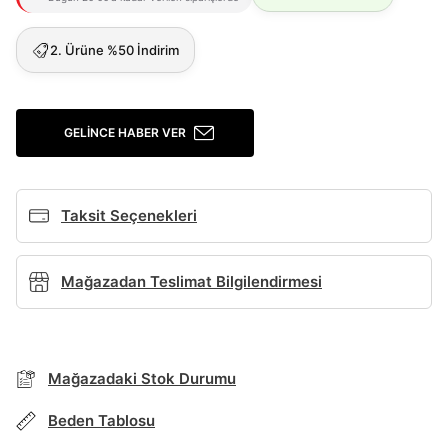
Şifremi Unuttum
Beni Hatırla
2. Ürüne %50 İndirim
Giriş Yap
Ad*
GELINCE HABER VER
Soyad*
Taksit Seçenekleri
Telefon Numarası*
Mağazadan Teslimat Bilgilendirmesi
E-posta Adresi*
Mağazadaki Stok Durumu
Beden Tablosu
Şifre*