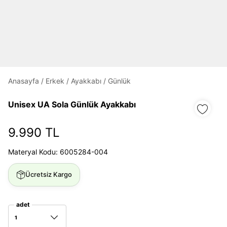
Anasayfa
/
Erkek
/
Ayakkabı
/
Günlük
Daha hızlı ödeme.
Hızlı sipariş takibi.
Unisex UA Sola Günlük Ayakkabı
Kolay iade ve değişim.
9.990 TL
Giriş Yap
Kayıt Ol
Materyal Kodu: 6005284-004
E-posta
Ücretsiz Kargo
adet
Şifre
göster
1