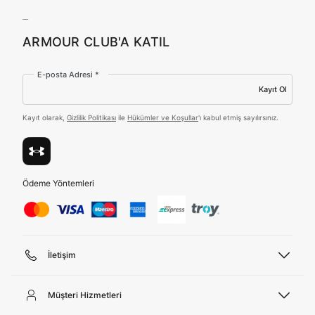
ARMOUR CLUB'A KATIL
Birleşik Krallık
Türkiye
E-posta Adresi *
Kayıt Ol
Tümünü Gör
Kayıt olarak,
Gizlilik Politikası
ile
Hükümler ve Koşullar
'ı kabul etmiş sayılırsınız.
Ödeme Yöntemleri
İletişim
Telefon Desteği
444 02 00
Müşteri Hizmetleri
Pazartesi - Cuma 09:00 - 18:00