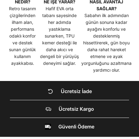
NEDİR?
NE İŞE YARAR?
NASIL AVANTAJ
verilerimin kişiselleştirilmiş reklamcılık faaliyeti
amacıyla işlenmesini kabul ediyorum.
Retro tasarım
Hafif EVA orta
SAĞLAR?
çizgilerinden
tabanı sayesinde
Sabahın ilk adımından
Kimlik, iletişim ve müşteri işlem verilerimin alınan
internet sitesi altyapı hizmetlerinin sunucularının yurt
ilham alan,
her adımda
günün sonuna kadar
dışında bulunması sebebiyle yurt dışında mukim
performans
yastıklama
ayağını konforlu ve
Amazon Inc. ve Google LLC. ile paylaşılmasını kabul
odaklı konfor
sunarken, TPU
desteklenmiş
ediyorum.
Kapat
ve destek
kemer desteği ile
hissettirerek, gün boyu
sunan günlük
daha akıcı ve
daha rahat hareket
Üye Ol
kullanım
dengeli bir yürüyüş
etmene ve ayak
ayakkabısı.
deneyimi sağlar.
yorgunluğunu azaltmana
yardımcı olur.
DOĞRU UNDER
Ücretsiz İade
ARMOUR SİTESİNDE
MİSİNİZ?
Ücretsiz Kargo
Hangi bölgede alışveriş yapmak istersin?
Güvenli Ödeme