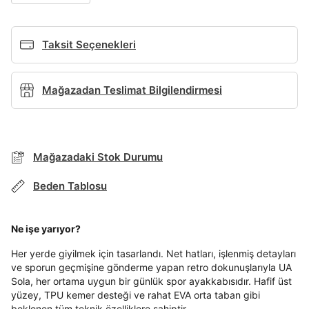
Şifremi Unuttum
Beni Hatırla
Taksit Seçenekleri
Giriş Yap
Ad*
Mağazadan Teslimat Bilgilendirmesi
Soyad*
Mağazadaki Stok Durumu
Beden Tablosu
Telefon Numarası*
Ne işe yarıyor?
E-posta Adresi*
Her yerde giyilmek için tasarlandı. Net hatları, işlenmiş detayları
ve sporun geçmişine gönderme yapan retro dokunuşlarıyla UA
Sola, her ortama uygun bir günlük spor ayakkabısıdır. Hafif üst
yüzey, TPU kemer desteği ve rahat EVA orta taban gibi
Şifre*
beklenen tüm teknik özelliklere sahiptir.