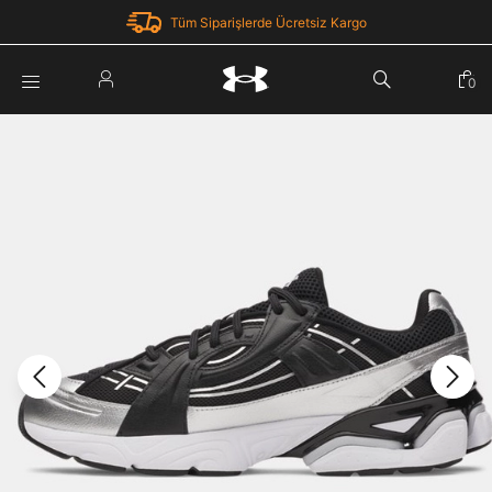
Tüm Siparişlerde Ücretsiz Kargo
Parola Yenileme
0
Giriş Yap
Parola yenileme isteği için e-posta adresinizi giriniz.
E-posta adresi
E-posta Adresi *
Şifre *
Parolayı Yenile
göster
Giriş Sayfasına Dön
Şifremi Unuttum
Zaten hesabın var mı? Giriş yap
Giriş Yap
Kayıt Ol
Under Armour'da yeni misiniz?
Üye Olmadan Devam Et