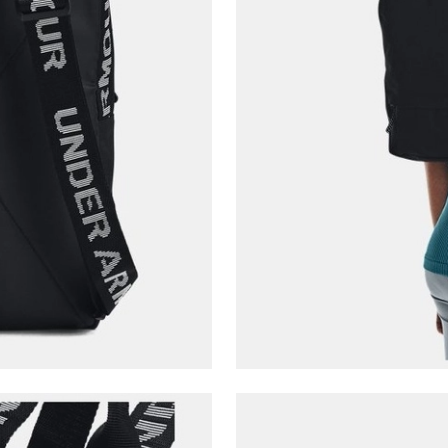
Parola Yenileme
Parola yenileme isteği için e-posta adresinizi giriniz.
E-posta adresi
Parolayı Yenile
Giriş Sayfasına Dön
Zaten hesabın var mı? Giriş yap