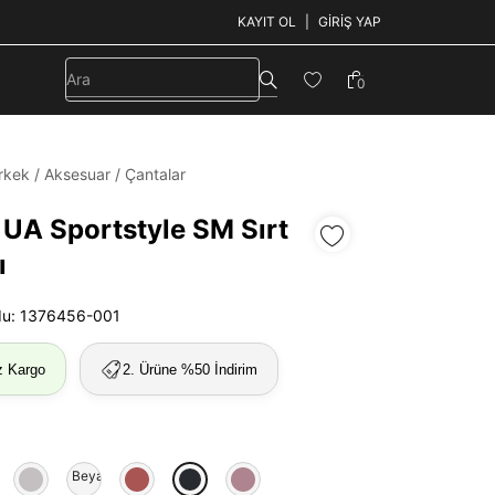
KAYIT OL
GIRIŞ YAP
0
rkek
/
Aksesuar
/
Çantalar
 UA Sportstyle SM Sırt
ı
du: 1376456-001
z Kargo
2. Ürüne %50 İndirim
ert
Beyaz