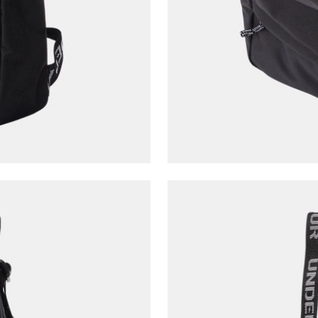
E-posta Adresi*
Şifre*
göster
En az 8 karakter
Bir küçük harf karakter
Bir rakam
Bir büyük harf
En az 1 özel karakter
Aşağıdakileri okudum ve kabul ediyorum:
Kişisel verileriniz
Aydınlatma Metni
,
Hüküm ve Koşullar
uyarınca işlenecektir. Kişisel verilerimin Doğuş
Perakende Satış Giyim ve Aksesuar Ticaret A.Ş.
tarafından ticari elektronik ileti gönderilmesi amacıyla
işlenmesini kabul ediyorum.
Sms
E-mail