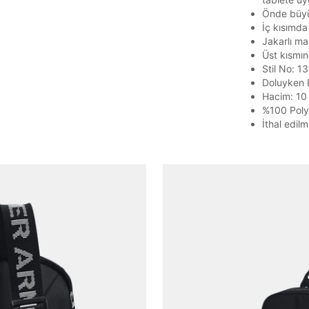
Önde büyük
İç kısımda
Jakarlı mar
Üst kısmın
Stil No: 
Doluyken B
Hacim: 10
%100 Poly
İthal edilmi