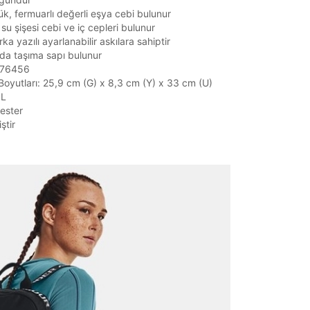
, fermuarlı değerli eşya cebi bulunur
 su şişesi cebi ve iç cepleri bulunur
ka yazılı ayarlanabilir askılara sahiptir
da taşıma sapı bulunur
1376456
oyutları: 25,9 cm (G) x 8,3 cm (Y) x 33 cm (U)
 L
ester
ştir