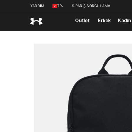
YARDIM
TR
SİPARİŞ SORGULAMA
Outlet
Erkek
Kadın