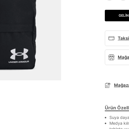
GELIN
Taksi
Mağaz
Mağaza
Ürün Özelli
Suya dayan
Medya kılı
tablete u