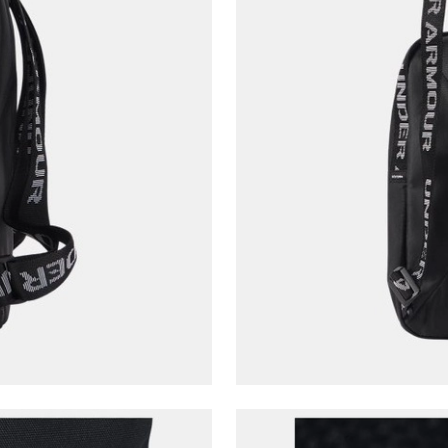
Çağrı Merkezi / Arama
Kişisel verilerimin Doğuş Perakende Satış Giyim ve
Aksesuar Ticaret A.Ş. bünyesinde yer alan
markalara ait ürünlerin bana özel pazarlanması ve
Doğuş Grubu şirketlerinde bulunan pazarlama
verilerimin kişiselleştirilmiş reklamcılık faaliyeti
amacıyla işlenmesini kabul ediyorum.
Kimlik, iletişim ve müşteri işlem verilerimin alınan
internet sitesi altyapı hizmetlerinin sunucularının yurt
dışında bulunması sebebiyle yurt dışında mukim
Amazon Inc. ve Google LLC. ile paylaşılmasını kabul
ediyorum.
Üye Ol