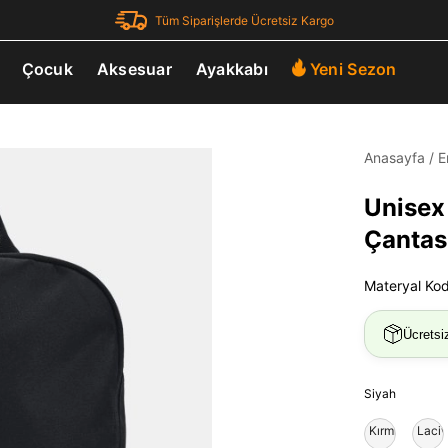
Tüm Siparişlerde Ücretsiz Kargo
Çocuk
Aksesuar
Ayakkabı
Yeni Sezon
Anasayfa
/
E
Unisex
Çantas
Materyal Ko
Ücretsi
Siyah
Kırmızı
Laciv