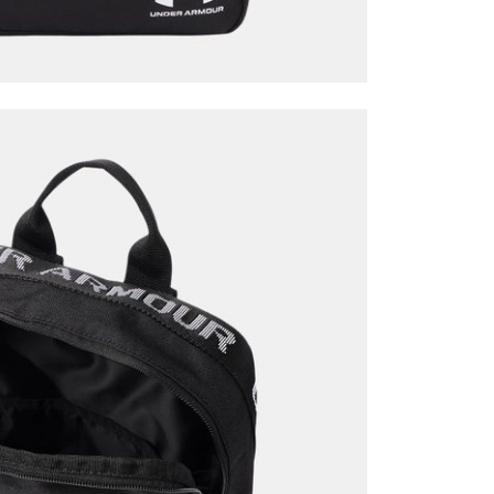
Mağazada Bul
z.