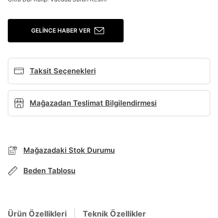
Giriş Yap
Ad*
GELINCE HABER VER
Soyad*
Taksit Seçenekleri
Mağazadan Teslimat Bilgilendirmesi
Telefon Numarası*
BEDEN TABLOSU
E-posta Adresi*
Mağazadaki Stok Durumu
TAKSİT SEÇENEKLERİ
Beden Tablosu
Mağazada Bul
Şifre*
göster
Banka
Kart
Taksit
Siparişinizin durumu hakkında bilgi alabilmek için
Term Of Use
ipsum
sn
sn
aşağıdaki bilgileri giriniz.
Ürün Özellikleri
Teknik Özellikler
Stok Bildirimi
İşbankası
Maximum
6