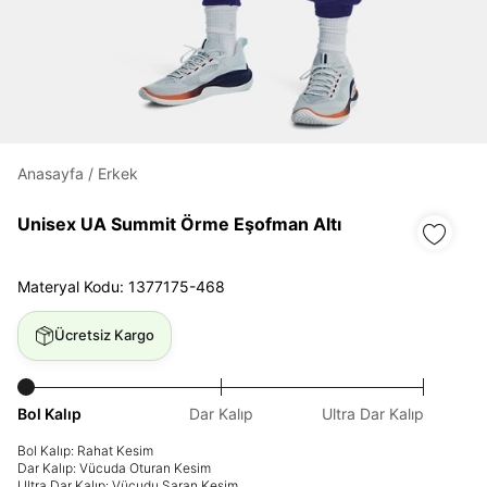
Daha hızlı ödeme.
Hızlı sipariş takibi.
Kolay iade ve değişim.
Anasayfa
/
Erkek
Giriş Yap
Kayıt Ol
Unisex UA Summit Örme Eşofman Altı
E-posta
Materyal Kodu: 1377175-468
Ücretsiz Kargo
Şifre
göster
Bol Kalıp
Dar Kalıp
Ultra Dar Kalıp
Bol Kalıp: Rahat Kesim
Şifremi Unuttum
Beni Hatırla
Dar Kalıp: Vücuda Oturan Kesim
Ultra Dar Kalıp: Vücudu Saran Kesim