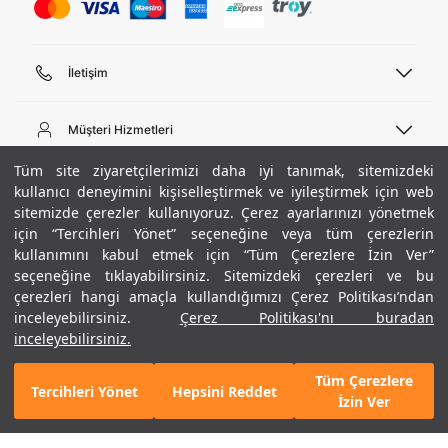
İletişim
Telefon Desteği
444 02 00
Müşteri Hizmetleri
Pazartesi - Cuma 09:00 - 18:00
E-posta
Sipariş Sorgulama
Tüm site ziyaretçilerimizi daha iyi tanımak, sitemizdeki
bilgi@underarmour.com
Hakkımızda
Bize Ulaşın
kullanıcı deneyimini kişiselleştirmek ve iyileştirmek için web
sitemizde çerezler kullanıyoruz. Çerez ayarlarınızı yönetmek
Teslimat Bilgileri
Ticari Bilgiler
için “Tercihleri Yönet” seçeneğine veya tüm çerezlerin
İşlem Rehberi
UA Sosyal Medya
Hükümler ve Koşullar
kullanımını kabul etmek için “Tüm Çerezlere İzin Ver”
İade ve Değişimler
Gizlilik Politikası
seçeneğine tıklayabilirsiniz. Sitemizdeki çerezleri ve bu
Instagram
Sıkça Sorulan Sorular
Çerez Politikası
çerezleri hangi amaçla kullandığımızı Çerez Politikası’ndan
Popüler Kategoriler
Facebook
Beden Rehberi
inceleyebilirsiniz.
Çerez Politikası'nı buradan
Kariyer
Twitter
Site Haritası
Mavi
Erkek Basketbol Ayakkabısı
inceleyebilirsiniz.
ETBİS
+ 4 Renk
YouTube
Mağazalar
Çocuk Basketbol Ayakkabısı
Tüm Çerezlere
Armour Club
Erkek Eşofman
Tercihleri Yönet
Hepsini Reddet
GELINCE HABER VER
İzin Ver
Kadın Spor Sütyeni
Kadın Tayt