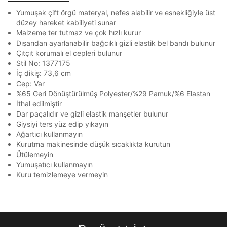
En az 8 karakter
Bir küçük harf karakter
E-posta Adresi *
Yumuşak çift örgü materyal, nefes alabilir ve esnekliğiyle üst
Bir rakam
Bir büyük harf
Akbank
Axess
4
SMS Onay Kodu
SMS Onay Kodu
Beden Seçin
düzey hareket kabiliyeti sunar
En az 1 özel karakter
Ürün stoklara geldiğinde
mail adresinize
Ziraat Bankası
Ziraat Bankası
4
Malzeme ter tutmaz ve çok hızlı kurur
bildirim göndereceğiz.
Sipariş Numaranız *
Bilgilerinizi güncellemek için lütfen telefonunuza SMS
Bilgilerinizi güncellemek için lütfen telefonunuza SMS
Dışarıdan ayarlanabilir bağcıklı gizli elastik bel bandı bulunur
Kapat
Kapat
QNB
QNB
4
ile gelen kodu girerek telefon numaranızı doğrulayın.
ile gelen kodu girerek telefon numaranızı doğrulayın.
Çıtçıt korumalı el cepleri bulunur
Mağazada Bul
Aşağıdakileri okudum ve kabul ediyorum:
Stil No: 1377175
AnadoluBank
World
3
Kapat
Kişisel verileriniz
Aydınlatma Metni
,
Hüküm ve Koşullar
İç dikiş: 73,6 cm
uyarınca işlenecektir. Kişisel verilerimin Doğuş
Sorgula
Cep: Var
Perakende Satış Giyim ve Aksesuar Ticaret A.Ş.
%65 Geri Dönüştürülmüş Polyester/%29 Pamuk/%6 Elastan
tarafından ticari elektronik ileti gönderilmesi amacıyla
İthal edilmiştir
GÖNDER
GÖNDER
işlenmesini kabul ediyorum.
Dar paçalıdır ve gizli elastik manşetler bulunur
Kapat
Sms
Giysiyi ters yüz edip yıkayın
Ağartıcı kullanmayın
E-mail
Kurutma makinesinde düşük sıcaklıkta kurutun
Çağrı Merkezi / Arama
Ütülemeyin
Kişisel verilerimin Doğuş Perakende Satış Giyim ve
Yumuşatıcı kullanmayın
Aksesuar Ticaret A.Ş. bünyesinde yer alan
Kuru temizlemeye vermeyin
markalara ait ürünlerin bana özel pazarlanması ve
Doğuş Grubu şirketlerinde bulunan pazarlama
Kapat
verilerimin kişiselleştirilmiş reklamcılık faaliyeti
amacıyla işlenmesini kabul ediyorum.
Kimlik, iletişim ve müşteri işlem verilerimin alınan