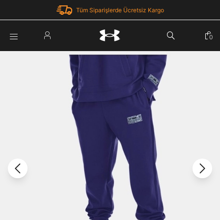
Tüm Siparişlerde Ücretsiz Kargo
Parola Yenileme
0
Giriş Yap
Parola yenileme isteği için e-posta adresinizi giriniz.
E-posta adresi
E-posta Adresi *
Şifre *
Parolayı Yenile
göster
Giriş Sayfasına Dön
Şifremi Unuttum
Zaten hesabın var mı? Giriş yap
Giriş Yap
Kayıt Ol
Under Armour'da yeni misiniz?
Üye Olmadan Devam Et