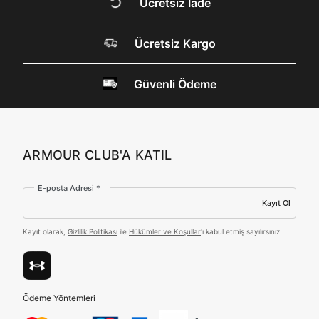
DOĞRU UNDER
Ücretsiz İade
internet sitesi altyapı hizmetlerinin sunucularının yurt
dışında bulunması sebebiyle yurt dışında mukim
ARMOUR SİTESİNDE
Amazon Inc. ve Google LLC. ile paylaşılmasını kabul
ediyorum.
Ücretsiz Kargo
MİSİNİZ?
Üye Ol
Güvenli Ödeme
Hangi bölgede alışveriş yapmak istersin?
ARMOUR CLUB'A KATIL
E-posta Adresi *
Birleşik Krallık
Türkiye
Kayıt Ol
Kayıt olarak,
Gizlilik Politikası
ile
Hükümler ve Koşullar
'ı kabul etmiş sayılırsınız.
Tümünü Gör
Ödeme Yöntemleri