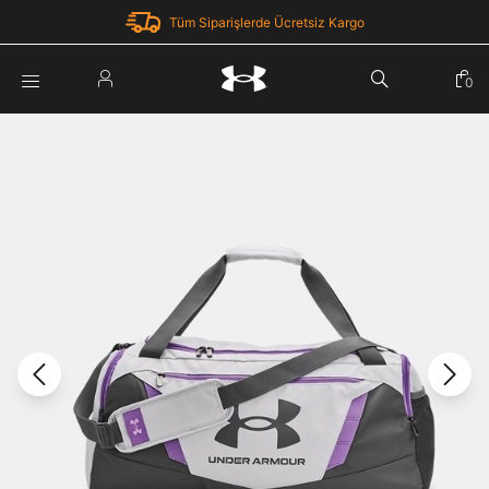
Tüm Siparişlerde Ücretsiz Kargo
Parola Yenileme
0
Giriş Yap
Parola yenileme isteği için e-posta adresinizi giriniz.
E-posta adresi
E-posta Adresi *
Şifre *
Parolayı Yenile
göster
Giriş Sayfasına Dön
Şifremi Unuttum
Zaten hesabın var mı? Giriş yap
Giriş Yap
Kayıt Ol
Under Armour'da yeni misiniz?
Üye Olmadan Devam Et