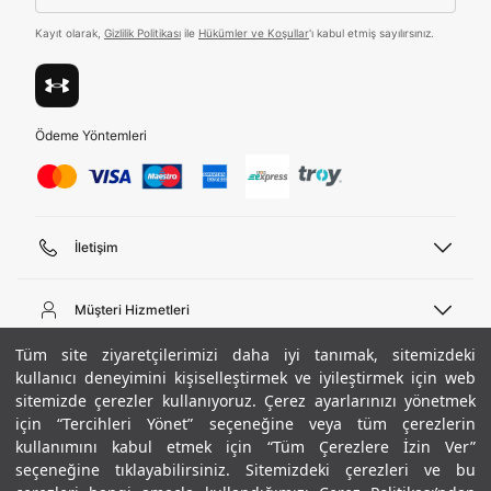
ediyorum.
Kayıt olarak,
Gizlilik Politikası
ile
Hükümler ve Koşullar
'ı kabul etmiş sayılırsınız.
Üye Ol
Birleşik Krallık
Türkiye
Ödeme Yöntemleri
Tümünü Gör
İletişim
Telefon Desteği
444 02 00
Müşteri Hizmetleri
Pazartesi - Cuma 09:00 - 18:00
E-posta
Sipariş Sorgulama
Tüm site ziyaretçilerimizi daha iyi tanımak, sitemizdeki
bilgi@underarmour.com
Hakkımızda
Bize Ulaşın
kullanıcı deneyimini kişiselleştirmek ve iyileştirmek için web
sitemizde çerezler kullanıyoruz. Çerez ayarlarınızı yönetmek
Teslimat Bilgileri
Ticari Bilgiler
için “Tercihleri Yönet” seçeneğine veya tüm çerezlerin
İşlem Rehberi
UA Sosyal Medya
Hükümler ve Koşullar
kullanımını kabul etmek için “Tüm Çerezlere İzin Ver”
İade ve Değişimler
Gizlilik Politikası
seçeneğine tıklayabilirsiniz. Sitemizdeki çerezleri ve bu
Instagram
Sıkça Sorulan Sorular
Çerez Politikası