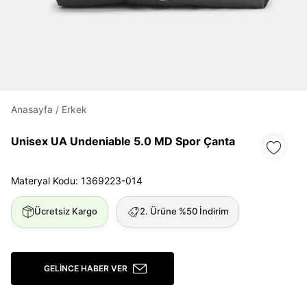
Daha hızlı ödeme.
Hızlı sipariş takibi.
Kolay iade ve değişim.
Giriş Yap
Kayıt Ol
Anasayfa
/
Erkek
Unisex UA Undeniable 5.0 MD Spor Çanta
E-posta
Materyal Kodu: 1369223-014
Şifre
Ücretsiz Kargo
2. Ürüne %50 İndirim
göster
Şifremi Unuttum
Beni Hatırla
GELINCE HABER VER
Giriş Yap