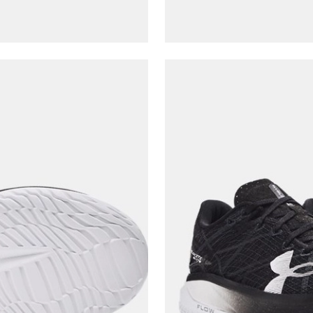
Şifre*
göster
En az 8 karakter
Bir küçük harf karakter
Bir rakam
Bir büyük harf
En az 1 özel karakter
Aşağıdakileri okudum ve kabul ediyorum:
Kişisel verileriniz
Aydınlatma Metni
,
Hüküm ve Koşullar
uyarınca işlenecektir. Kişisel verilerimin Doğuş
Perakende Satış Giyim ve Aksesuar Ticaret A.Ş.
tarafından ticari elektronik ileti gönderilmesi amacıyla
işlenmesini kabul ediyorum.
Sms
E-mail
Çağrı Merkezi / Arama
Kişisel verilerimin Doğuş Perakende Satış Giyim ve
Aksesuar Ticaret A.Ş. bünyesinde yer alan