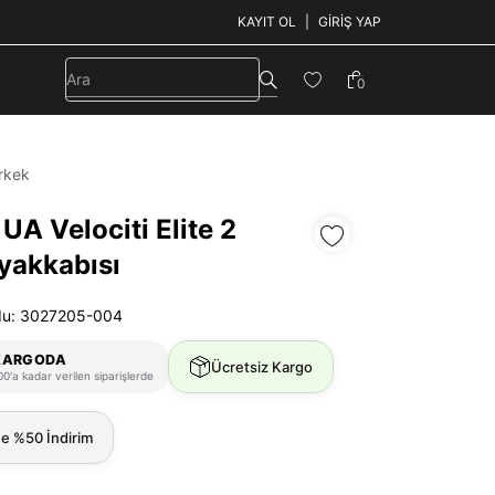
KAYIT OL
GIRIŞ YAP
0
rkek
UA Velociti Elite 2
yakkabısı
du: 3027205-004
KARGODA
Ücretsiz Kargo
0'a kadar verilen siparişlerde
ne %50 İndirim