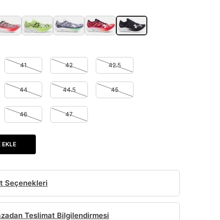
41
42
42.5
44
44.5
45
46
47
 EKLE
t Seçenekleri
adan Teslimat Bilgilendirmesi