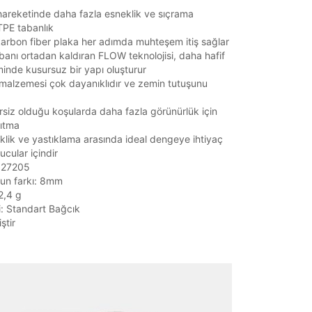
areketinde daha fazla esneklik ve sıçrama
TPE tabanlık
arbon fiber plaka her adımda muhteşem itiş sağlar
anı ortadan kaldıran FLOW teknolojisi, daha hafif
inde kusursuz bir yapı oluşturur
malzemesi çok dayanıklıdır ve zemin tutuşunu
ersiz olduğu koşularda daha fazla görünürlük için
ıtma
klik ve yastıklama arasında ideal dengeye ihtiyaç
cular içindir
3027205
un farkı: 8mm
32,4 g
i: Standart Bağcık
ştir
it
Mağazada Bul
z.