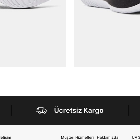
markalara ait ürünlerin bana özel pazarlanması ve
Doğuş Grubu şirketlerinde bulunan pazarlama
verilerimin kişiselleştirilmiş reklamcılık faaliyeti
amacıyla işlenmesini kabul ediyorum.
Kimlik, iletişim ve müşteri işlem verilerimin alınan
internet sitesi altyapı hizmetlerinin sunucularının yurt
dışında bulunması sebebiyle yurt dışında mukim
Amazon Inc. ve Google LLC. ile paylaşılmasını kabul
ediyorum.
Üye Ol
Ücretsiz Kargo
İletişim
Müşteri Hizmetleri
Hakkımızda
UA S