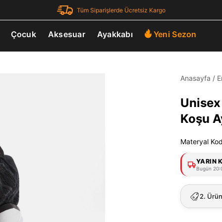
Tüm Siparişlerde Ücretsiz Kargo
Çocuk
Aksesuar
Ayakkabı
Yeni Sezon
Anasayfa
/
E
Unisex 
Koşu A
Materyal Ko
YARIN 
Bugün 20:0
2. Ürü