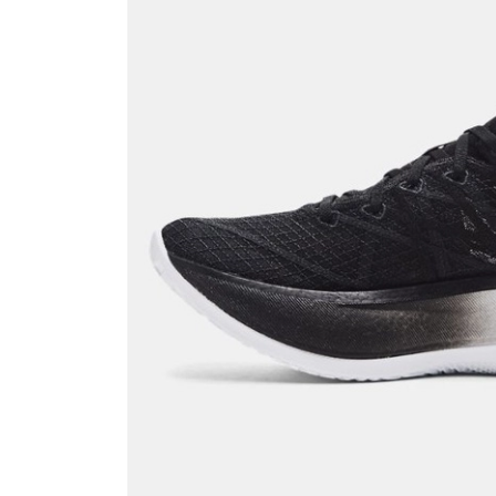
QNB
AnadoluBank