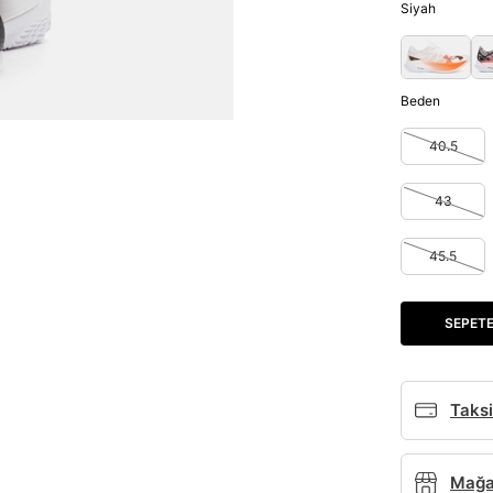
Siyah
Beden
40.5
43
45.5
SEPETE
Taksi
Mağaz