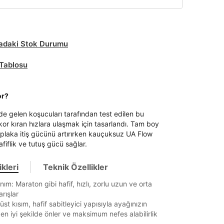
daki Stok Durumu
Tablosu
or?
e gelen koşucuları tarafından test edilen bu
kor kıran hızlara ulaşmak için tasarlandı. Tam boy
 plaka itiş gücünü artırırken kauçuksuz UA Flow
fiflik ve tutuş gücü sağlar.
kleri
Teknik Özellikler
anım: Maraton gibi hafif, hızlı, zorlu uzun ve orta
rışlar
st kısım, hafif sabitleyici yapısıyla ayağınızın
en iyi şekilde önler ve maksimum nefes alabilirlik