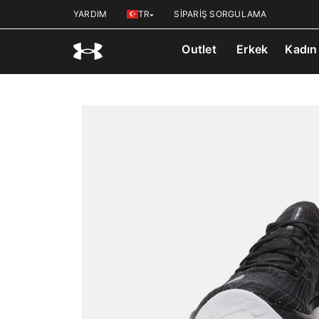
YARDIM
TR
SİPARİŞ SORGULAMA
Outlet
Erkek
Kadın