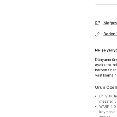
Mağaza
Beden 
Ne işe yarıy
Parola Yenileme
Dünyanın önd
ayakkabı, re
karbon fiber
Parola yenileme isteği için e-posta adresinizi giriniz.
yastıklama ha
E-posta adresi
Ürün Özelli
En iyi kull
mesafeli ya
WARP 2.0 ü
Parolayı Yenile
kaymasını 
sağlar