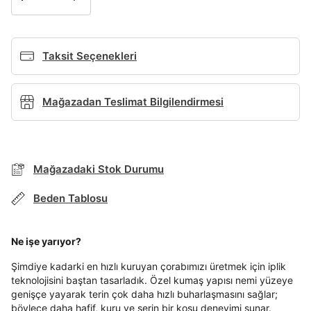
Giriş Yap
Ad*
Taksit Seçenekleri
Soyad*
Mağazadan Teslimat Bilgilendirmesi
Telefon Numarası*
Mağazadaki Stok Durumu
Beden Tablosu
E-posta Adresi*
TAKSİT SEÇENEKLERİ
Ne işe yarıyor?
Mağazada Bul
Şifre*
Şimdiye kadarki en hızlı kuruyan çorabımızı üretmek için iplik
Banka
Kart
Taksit
Siparişinizin durumu hakkında bilgi alabilmek için
göster
Term Of Use
ipsum
teknolojisini baştan tasarladık. Özel kumaş yapısı nemi yüzeye
sn
sn
BEDEN TABLOSU
aşağıdaki bilgileri giriniz.
genişçe yayarak terin çok daha hızlı buharlaşmasını sağlar;
Stok Bildirimi
İşbankası
Maximum
6
böylece daha hafif, kuru ve serin bir koşu deneyimi sunar.
E-posta Adresi *