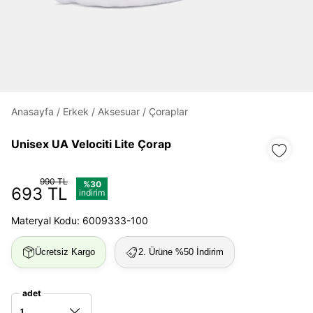
Daha hızlı ödeme.
Hızlı sipariş takibi.
Kolay iade ve değişim.
Anasayfa
/
Erkek
/
Aksesuar
/
Çoraplar
Giriş Yap
Kayıt Ol
Unisex UA Velociti Lite Çorap
E-posta
990 TL
%30
693 TL
indirim
Materyal Kodu: 6009333-100
Şifre
göster
Ücretsiz Kargo
2. Ürüne %50 İndirim
Şifremi Unuttum
Beni Hatırla
adet
1