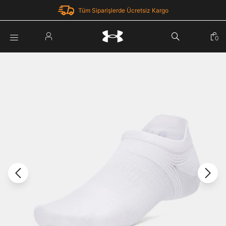
Tüm Siparişlerde Ücretsiz Kargo
Parola Yenileme
0
Giriş Yap
Parola yenileme isteği için e-posta adresinizi giriniz.
E-posta adresi
E-posta Adresi *
Şifre *
Parolayı Yenile
göster
Giriş Sayfasına Dön
Şifremi Unuttum
Zaten hesabın var mı? Giriş yap
Giriş Yap
Kayıt Ol
Under Armour'da yeni misiniz?
Üye Olmadan Devam Et