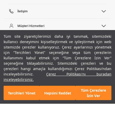
İletişim
Telefon Desteği
444 02 00
Müşteri Hizmetleri
Pazartesi - Cuma 09:00 - 18:00
E-posta
Sipariş Sorgulama
Tüm site ziyaretçilerimizi daha iyi tanımak, sitemizdeki
bilgi@underarmour.com
Hakkımızda
Bize Ulaşın
kullanıcı deneyimini kişiselleştirmek ve iyileştirmek için web
sitemizde çerezler kullanıyoruz. Çerez ayarlarınızı yönetmek
Teslimat Bilgileri
Ticari Bilgiler
için “Tercihleri Yönet” seçeneğine veya tüm çerezlerin
İşlem Rehberi
UA Sosyal Medya
Hükümler ve Koşullar
kullanımını kabul etmek için “Tüm Çerezlere İzin Ver”
İade ve Değişimler
Gizlilik Politikası
seçeneğine tıklayabilirsiniz. Sitemizdeki çerezleri ve bu
Instagram
Sıkça Sorulan Sorular
Çerez Politikası
çerezleri hangi amaçla kullandığımızı Çerez Politikası’ndan
Popüler Kategoriler
Facebook
Beden Rehberi
inceleyebilirsiniz.
Çerez Politikası'nı buradan
Kariyer
Twitter
Site Haritası
Erkek Basketbol Ayakkabısı
inceleyebilirsiniz.
+ 1 Renk
ETBİS
YouTube
Mağazalar
Çocuk Basketbol Ayakkabısı
Tüm Çerezlere
Armour Club
Erkek Eşofman
Tercihleri Yönet
Hepsini Reddet
990 TL
%30
SEPETE EKLE
İzin Ver
indirim
693 TL
Kadın Spor Sütyeni
Kadın Tayt
Erkek Tişört