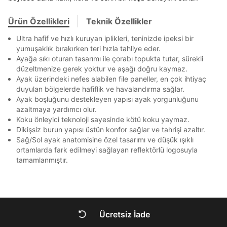
En az 8 karakter
Bir küçük harf karakter
Akbank
Axess
4
SMS Onay Kodu
SMS Onay Kodu
Bir rakam
Bir büyük harf
Beden Seçin
Ürün stoklara geldiğinde
mail adresinize
Ürün Özellikleri
Teknik Özellikler
En az 1 özel karakter
Ziraat Bankası
Ziraat Bankası
4
Kapat
bildirim göndereceğiz.
Sipariş Numaranız *
Bilgilerinizi güncellemek için lütfen telefonunuza SMS
Bilgilerinizi güncellemek için lütfen telefonunuza SMS
Kapat
Kapat
Ultra hafif ve hızlı kuruyan iplikleri, teninizde ipeksi bir
QNB
QNB
4
ile gelen kodu girerek telefon numaranızı doğrulayın.
ile gelen kodu girerek telefon numaranızı doğrulayın.
Mağazada Bul
yumuşaklık bırakırken teri hızla tahliye eder.
Aşağıdakileri okudum ve kabul ediyorum:
AnadoluBank
World
3
Ayağa sıkı oturan tasarımı ile çorabı topukta tutar, sürekli
Kapat
Kişisel verileriniz
Aydınlatma Metni
,
Hüküm ve Koşullar
düzeltmenize gerek yoktur ve aşağı doğru kaymaz.
Sorgula
uyarınca işlenecektir. Kişisel verilerimin Doğuş
Ayak üzerindeki nefes alabilen file paneller, en çok ihtiyaç
Perakende Satış Giyim ve Aksesuar Ticaret A.Ş.
duyulan bölgelerde hafiflik ve havalandırma sağlar.
tarafından ticari elektronik ileti gönderilmesi amacıyla
GÖNDER
GÖNDER
Ayak boşluğunu destekleyen yapısı ayak yorgunluğunu
işlenmesini kabul ediyorum.
azaltmaya yardımcı olur.
Kapat
Sms
Koku önleyici teknoloji sayesinde kötü koku yaymaz.
Dikişsiz burun yapısı üstün konfor sağlar ve tahrişi azaltır.
E-mail
Sağ/Sol ayak anatomisine özel tasarımı ve düşük ışıklı
Çağrı Merkezi / Arama
ortamlarda fark edilmeyi sağlayan reflektörlü logosuyla
Kişisel verilerimin Doğuş Perakende Satış Giyim ve
tamamlanmıştır.
Aksesuar Ticaret A.Ş. bünyesinde yer alan
markalara ait ürünlerin bana özel pazarlanması ve
Doğuş Grubu şirketlerinde bulunan pazarlama
verilerimin kişiselleştirilmiş reklamcılık faaliyeti
amacıyla işlenmesini kabul ediyorum.
Ücretsiz İade
Kimlik, iletişim ve müşteri işlem verilerimin alınan
DOĞRU UNDER
internet sitesi altyapı hizmetlerinin sunucularının yurt