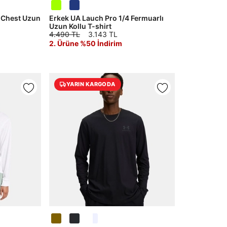
t Chest Uzun
Erkek UA Lauch Pro 1/4 Fermuarlı
Uzun Kollu T-shirt
4.490 TL
3.143 TL
2. Ürüne %50 İndirim
YARIN KARGODA