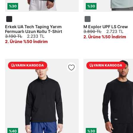
%30
%30
Erkek UA Tech Taping Yarım
M Explor UPF LS Crew
Fermuarlı Uzun Kollu T-Shirt
3.890 TL
2.723 TL
3.190 TL
2.233 TL
2. Ürüne %50 İndirim
2. Ürüne %50 İndirim
YARIN KARGODA
YARIN KARGODA
%40
%30