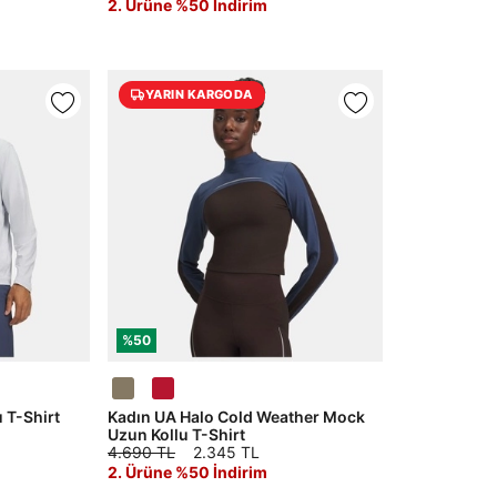
2. Ürüne %50 İndirim
YARIN KARGODA
%50
 T-Shirt
Kadın UA Halo Cold Weather Mock
Uzun Kollu T-Shirt
4.690 TL
2.345 TL
2. Ürüne %50 İndirim