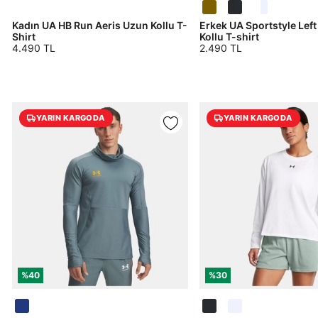
Kadın UA HB Run Aeris Uzun Kollu T-
Erkek UA Sportstyle Lef
Shirt
Kollu T-shirt
4.490 TL
2.490 TL
YARIN KARGODA
YARIN KARGODA
Giriş Yap
Daha hızlı ödeme.
Hızlı sipariş takibi.
E-posta Adresi *
DOĞRU UNDER ARMOUR
%40
%30
SİTESİNDE MİSİNİZ?
Kolay iade ve değişim.
Siparişinizin durumu hakkında bilgi alabilmek için
Term Of Use
ipsum
sn
sn
aşağıdaki bilgileri giriniz.
Şifre *