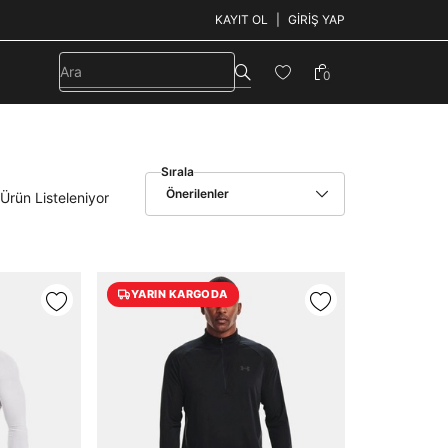
KAYIT OL
GIRIŞ YAP
0
Sırala
Önerilenler
Ürün Listeleniyor
YARIN KARGODA