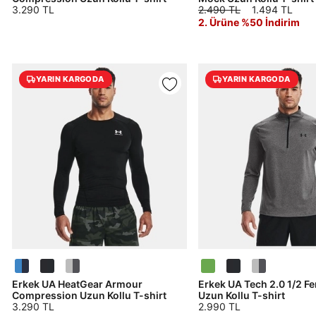
3.290 TL
2.490 TL
1.494 TL
E-posta Adresi*
2. Ürüne %50 İndirim
Şifre*
YARIN KARGODA
YARIN KARGODA
göster
En az 8 karakter
Bir küçük harf karakter
Bir rakam
Bir büyük harf
En az 1 özel karakter
Aşağıdakileri okudum ve kabul ediyorum:
Kişisel verileriniz
Aydınlatma Metni
,
Hüküm ve Koşullar
uyarınca işlenecektir. Kişisel verilerimin Doğuş
Perakende Satış Giyim ve Aksesuar Ticaret A.Ş.
tarafından ticari elektronik ileti gönderilmesi amacıyla
işlenmesini kabul ediyorum.
Erkek UA HeatGear Armour
Erkek UA Tech 2.0 1/2 Fe
Sms
Compression Uzun Kollu T-shirt
Uzun Kollu T-shirt
3.290 TL
2.990 TL
E-mail