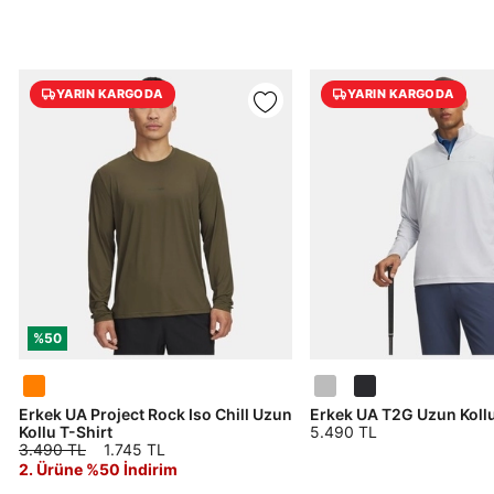
Çağrı Merkezi / Arama
Kişisel verilerimin Doğuş Perakende Satış Giyim ve
Aksesuar Ticaret A.Ş. bünyesinde yer alan
markalara ait ürünlerin bana özel pazarlanması ve
YARIN KARGODA
YARIN KARGODA
Doğuş Grubu şirketlerinde bulunan pazarlama
verilerimin kişiselleştirilmiş reklamcılık faaliyeti
amacıyla işlenmesini kabul ediyorum.
Kimlik, iletişim ve müşteri işlem verilerimin alınan
internet sitesi altyapı hizmetlerinin sunucularının yurt
dışında bulunması sebebiyle yurt dışında mukim
Amazon Inc. ve Google LLC. ile paylaşılmasını kabul
ediyorum.
Üye Ol
%50
Erkek UA Project Rock Iso Chill Uzun
Erkek UA T2G Uzun Kollu
Kollu T-Shirt
5.490 TL
3.490 TL
1.745 TL
2. Ürüne %50 İndirim