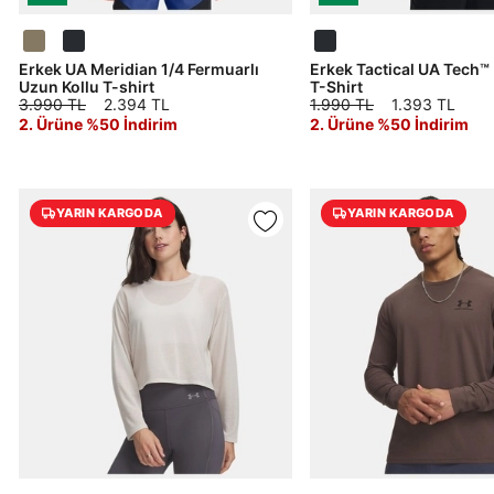
Erkek UA Meridian 1/4 Fermuarlı
Erkek Tactical UA Tech™
Uzun Kollu T-shirt
T-Shirt
3.990 TL
2.394 TL
1.990 TL
1.393 TL
2. Ürüne %50 İndirim
2. Ürüne %50 İndirim
Parola Yenileme
Parola yenileme isteği için e-posta adresinizi giriniz.
YARIN KARGODA
YARIN KARGODA
E-posta adresi
Parolayı Yenile
Giriş Sayfasına Dön
Zaten hesabın var mı? Giriş yap