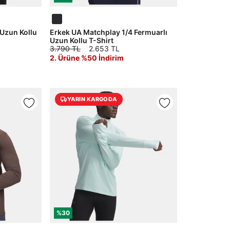
 Uzun Kollu
Erkek UA Matchplay 1/4 Fermuarlı
Uzun Kollu T-Shirt
3.790 TL
2.653 TL
2. Ürüne %50 İndirim
YARIN KARGODA
%30