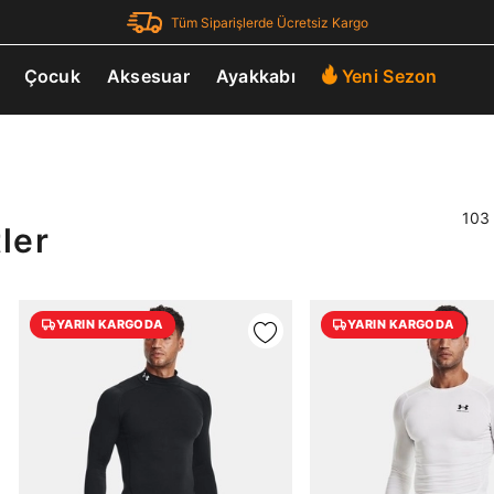
Tüm Siparişlerde Ücretsiz Kargo
Çocuk
Aksesuar
Ayakkabı
Yeni Sezon
103 
ler
YARIN KARGODA
YARIN KARGODA