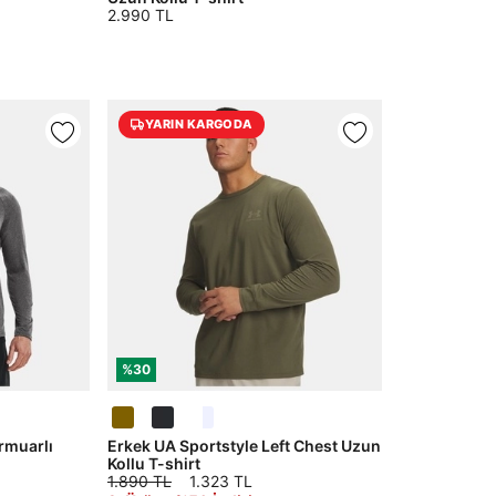
2.990 TL
YARIN KARGODA
%30
rmuarlı
Erkek UA Sportstyle Left Chest Uzun
Kollu T-shirt
1.890 TL
1.323 TL