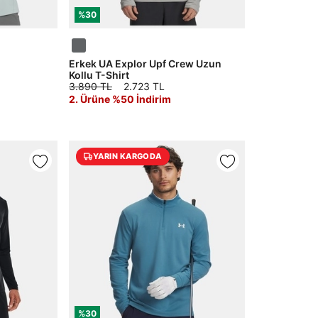
%30
Erkek UA Explor Upf Crew Uzun
Kollu T-Shirt
3.890 TL
2.723 TL
2. Ürüne %50 İndirim
YARIN KARGODA
%30