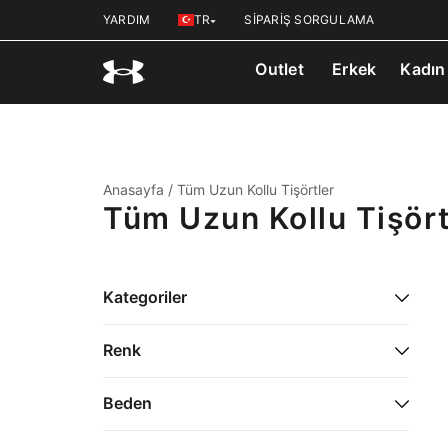
YARDIM
TR
SİPARİŞ SORGULAMA
Outlet
Erkek
Kadın
Anasayfa
/
Tüm Uzun Kollu Tişörtler
Tüm Uzun Kollu Tişört
Kategoriler
Erkek
Renk
Kadın
Beden
Çocuk
M (40)