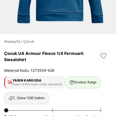
Daha hızlı ödeme.
Hızlı sipariş takibi.
Kolay iade ve değişim.
Anasayfa
/
Çocuk
Giriş Yap
Kayıt Ol
Çocuk UA Armour Fleece 1/4 Fermuarlı
Sweatshirt
E-posta
Materyal Kodu: 1373559-426
YARIN KARGODA
Ücretsiz Kargo
Şifre
Bugün 20:00'a kadar verilen siparişlerde
göster
2. Ürüne %50 İndirim
Şifremi Unuttum
Beni Hatırla