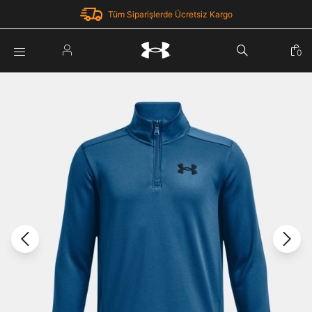
Tüm Siparişlerde Ücretsiz Kargo
Parola Yenileme
0
Giriş Yap
Parola yenileme isteği için e-posta adresinizi giriniz.
E-posta adresi
E-posta Adresi *
Şifre *
Parolayı Yenile
göster
Giriş Sayfasına Dön
Şifremi Unuttum
Zaten hesabın var mı? Giriş yap
Giriş Yap
Kayıt Ol
Under Armour'da yeni misiniz?
Üye Olmadan Devam Et