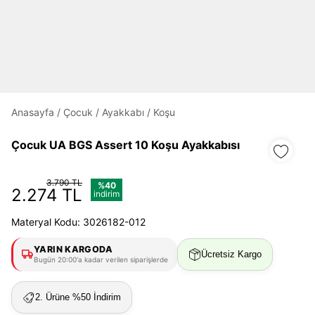
Daha hızlı ödeme.
Hızlı sipariş takibi.
Kolay iade ve değişim.
Anasayfa
/
Çocuk
/
Ayakkabı
/
Koşu
Giriş Yap
Kayıt Ol
Çocuk UA BGS Assert 10 Koşu Ayakkabısı
E-posta
3.790 TL
%40
2.274 TL
indirim
Materyal Kodu: 3026182-012
Şifre
göster
YARIN KARGODA
Ücretsiz Kargo
Bugün 20:00'a kadar verilen siparişlerde
Şifremi Unuttum
Beni Hatırla
2. Ürüne %50 İndirim