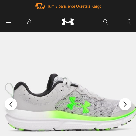
Tüm Siparişlerde Ücretsiz Kargo
Parola Yenileme
0
Giriş Yap
Parola yenileme isteği için e-posta adresinizi giriniz.
E-posta adresi
E-posta Adresi *
Şifre *
Parolayı Yenile
göster
Giriş Sayfasına Dön
Şifremi Unuttum
Zaten hesabın var mı? Giriş yap
Giriş Yap
Kayıt Ol
Under Armour'da yeni misiniz?
Üye Olmadan Devam Et